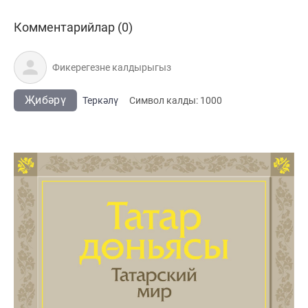
Комментарийлар (0)
Җибәрү
Теркәлү
Cимвол калды:
1000