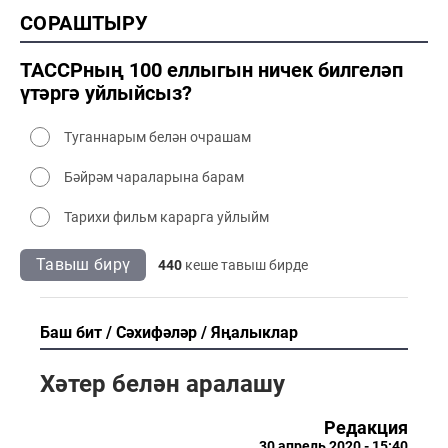
2000 тарих
СОРАШТЫРУ
2000 сәнәгать
2000 мәдәният
ТАССРның 100 еллыгын ничек билгеләп
үтәргә уйлыйсыз?
Туганнарым белән очрашам
Бәйрәм чараларына барам
Тарихи фильм карарга уйлыйм
Тавыш бирү
440
кеше тавыш бирде
Баш бит
Сәхифәләр
Яңалыклар
Хәтер белән аралашу
Редакция
30 апрель 2020 - 15:40