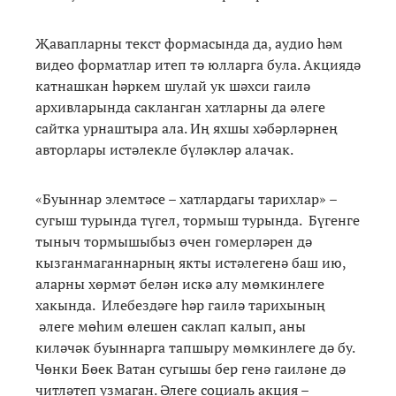
Җавапларны текст формасында да, аудио һәм
видео форматлар итеп тә юлларга була. Акциядә
катнашкан һәркем шулай ук шәхси гаилә
архивларында сакланган хатларны да әлеге
сайтка урнаштыра ала. Иң яхшы хәбәрләрнең
авторлары истәлекле бүләкләр алачак.
«Буыннар элемтәсе – хатлардагы тарихлар» –
сугыш турында түгел, тормыш турында. Бүгенге
тыныч тормышыбыз өчен гомерләрен дә
кызганмаганнарның якты истәлегенә баш ию,
аларны хөрмәт белән искә алу мөмкинлеге
хакында. Илебездәге һәр гаилә тарихының
әлеге мөһим өлешен саклап калып, аны
киләчәк буыннарга тапшыру мөмкинлеге дә бу.
Чөнки Бөек Ватан сугышы бер генә гаиләне дә
читләтеп узмаган. Әлеге социаль акция –