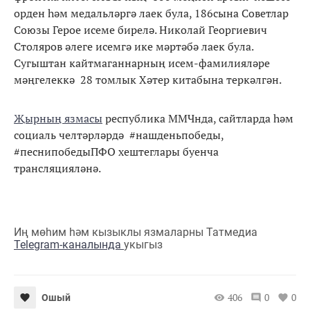
орден һәм медальләргә лаек була, 186сына Советлар
Союзы Герое исеме бирелә. Николай Георгиевич
Столяров әлеге исемгә ике мәртәбә лаек була.
Сугыштан кайтмаганнарның исем-фамилияләре
мәңгелеккә 28 томлык Хәтер китабына теркәлгән.
Җырның язмасы
республика ММЧнда, сайтларда һәм
социаль челтәрләрдә #нашденьпобеды,
#песнипобедыПФО хештеглары буенча
трансляцияләнә.
Иң мөһим һәм кызыклы язмаларны Татмедиа
Telegram-каналында
укыгыз
406
0
0
Ошый