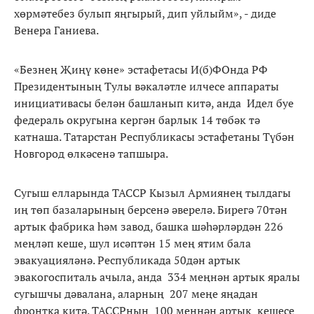
хөрмәтебез булып яңгырый, дип уйлыйм», - диде
Венера Ганиева.
«Безнең Җиңү көне» эстафетасы И(б)ФОнда РФ
Президентының Тулы вәкаләтле илчесе аппараты
инициативасы белән башланып китә, анда Идел буе
федераль округына кергән барлык 14 төбәк тә
катнаша. Татарстан Республикасы эстафетаны Түбән
Новгород өлкәсенә тапшыра.
Сугыш елларында ТАССР Кызыл Армиянең тылдагы
иң төп базаларының берсенә әверелә. Бирегә 70тән
артык фабрика һәм завод, башка шәһәрләрдән 226
меңләп кеше, шул исәптән 15 мең ятим бала
эвакуацияләнә. Республикада 50дән артык
эвакогоспиталь ачыла, анда 334 меңнән артык яралы
сугышчы дәвалана, аларның 207 меңе яңадан
фронтка китә. ТАССРның 100 меңнән артык кешесе