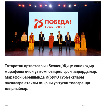
Татарстан артистлары «Безнең Җиңү көне» җыр
марафоны өчен үз композицияләрен яздырдылар.
Марафон барышында И(б)ФО субъектлары
вәкилләре атаклы җырны үз туган телләрендә
җырлыйлар.