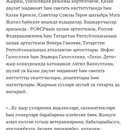
Җырны, үзизоляция режимы кертелгәнче, Казан
дәүләт мәдәният һәм сәнгать институтында һәм
Казан Кремле, Советлар Союзы Герое шагыйрь Муса
Җәлил һәйкәле янында яздыралар. Башкаручылар
арасында - РСФСРның халык артисткасы, Россия
Федерациясенең һәм Татарстан Республикасының
халык артисткасы Венера Ганиева, Татарстан
Республикасының атказанган артистлары Әлфис
Галиуллин һәм Эльвира Галиуллина, «Голос. Дети»
җыр конкурсында катнашкан Айгөл Вәлиуллина,
шулай ук Казан дәүләт мәдәният һәм сәнгать
институты укытучылары, доцентлары һәм
магистрлары. Җырның сүзләре шулай ук татарча да
яңгырый.
«...Бу җыр үзләренең яшьлекләре, сәламәтлекләре
һәм гомерләре бәрабәренә илебезне бөек Җиңүгә
алып килгән сугыш ветераннарына, бабаларыбызга,
әтиләребезгә безнең рәхмәтебез, ихтирам-