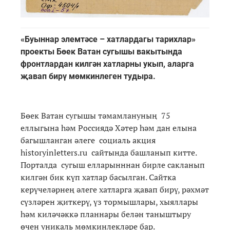
«Буыннар элемтәсе – хатлардагы тарихлар»
проекты Бөек Ватан сугышы вакытында
фронтлардан килгән хатларны укып, аларга
җавап бирү мөмкинлеген тудыра.
Бөек Ватан сугышы тәмамлануның 75
еллыгына һәм Россиядә Хәтер һәм дан елына
багышланган әлеге социаль акция
historyinletters.ru сайтында башланып китте.
Порталда сугыш елларынннан бирле сакланып
килгән бик күп хатлар басылган. Сайтка
керүчеләрнең әлеге хатларга җавап бирү, рәхмәт
сүзләрен җиткерү, үз тормышлары, хыяллары
һәм киләчәккә планнары белән таныштыру
өчен уникаль мөмкинлекләре бар.