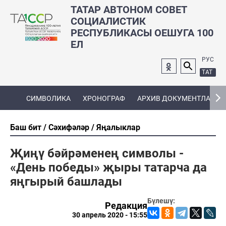
ТАТАР АВТОНОМ СОВЕТ
СОЦИАЛИСТИК
РЕСПУБЛИКАСЫ ОЕШУГА 100
ЕЛ
РУС
ТАТ
СИМВОЛИКА
ХРОНОГРАФ
АРХИВ ДОКУМЕНТЛАРЫ
Баш бит
Сәхифәләр
Яңалыклар
Җиңү бәйрәменең символы -
«День победы» җыры татарча да
яңгырый башлады
Бүлешү:
Редакция
30 апрель 2020 - 15:55