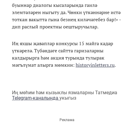
буыннар диалогы кысаларында гаилә
элемтәләрен ныгыту да. Чөнки үткәннәрне истә
тоткан вакытта гына безнең киләчәгебез бар!» -
дип раслый проектны оештыручылар.
Иң яхшы җаваплар конкурсы 15 майга кадәр
үткәрелә. Түбәндәге сайтта гаризаларны
калдырырга һәм акция турында тулырак
мәгълүмат алырга мөмкин:
historyinletters.ru
.
Иң мөһим һәм кызыклы язмаларны Татмедиа
Telegram-каналында
укыгыз
Реклама