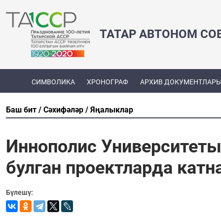
ТАТАР АВТОНОМ СО
СИМВОЛИКА
ХРОНОГРАФ
АРХИВ ДОКУМЕНТЛАР
Баш бит
Сәхифәләр
Яңалыклар
Иннополис Университеты
булган проектларда катн
Бүлешү: