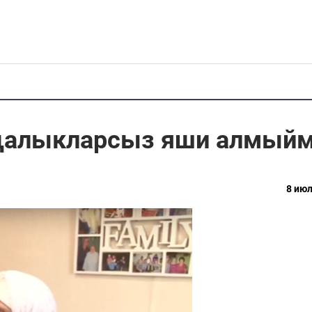
ңалыкларсыз яши алмыйм
8 июл