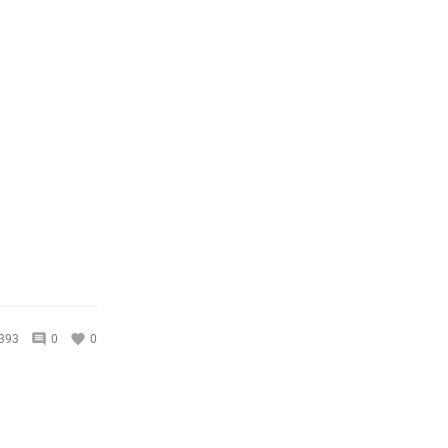
393
0
0