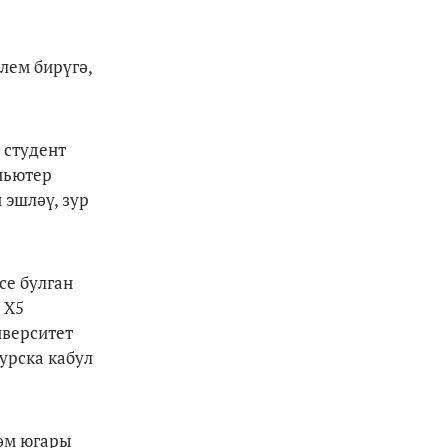
лем бирүгә,
 студент
пьютер
 эшләү, зур
әсе булган
 Х5
иверситет
урска кабул
һәм югары