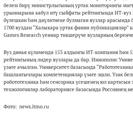
белем бирү министрлыгының уртак мониторингы мәгъ
урыннарына кабул итү сыйфаты рейтингында ИТ-вуз
бүлешкән һәм дәүләтнеке булмаган вузлар арасында 
1700 вуздан “Халыкара уртак фәнни публикацияләр” кат
Games Research уеннар тикшерүче вузларның беренче
Вуз дөнья күләмендә 153 алдынгы ИТ-компания һәм 5
рейтингының лидер вузлары да бар. Иннополис Унив
үзәге ачылган. Университет базасында “Работотехни
башлангычлары компетенцияләр үзәге эшли. Үзәк белг
робототехника һәм сенсорика үсешенең юл картасын 
технологияләр лабораториясе базасында Россиянең н
Фото: news.itmo.ru