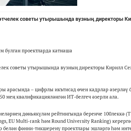
зәтчелек советы утырышында вузның директоры К
м булган проектларда катнаша
челек советы утырышында вузның директоры Кирилл С
ы арасында – цифрлы икътисад өчен кадрлар әзерләү 
 250 мең квалификацияләнгән ИТ-белгеч әзерли ала.
еләрнең дөньякүләм рейтингында беренче 100леккә (T
ngs, EU Multi-rank һәм Round University Ranking) керергә
ләр белән фәнни-тикшеренү проектлары эшләргә һәм инт