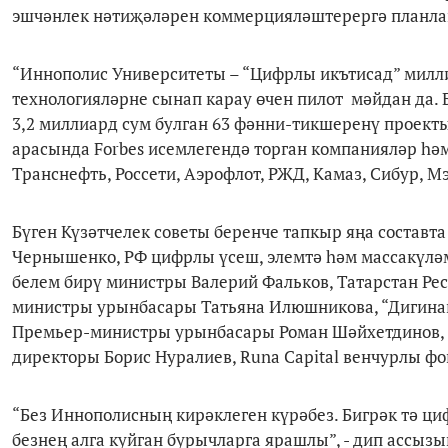
эшчәнлек нәтиҗәләрен коммерцияләштерергә планл
“Иннополис Университеты – “Цифрлы икътисад” милл
технологияләрне сынап карау өчен пилот мәйдан да.
3,2 миллиард сум булган 63 фәнни-тикшеренү проекты
арасында Forbes исемлегендә торган компанияләр һәм
Транснефть, Россети, Аэрофлот, РЖД, Камаз, Сибур, М
Бүген Күзәтчелек советы беренче тапкыр яңа состав
Чернышенко, РФ цифрлы үсеш, элемтә һәм массакүл
белем бирү министры Валерий Фальков, Татарстан Ре
министры урынбасары Татьяна Илюшникова, “Дигина
Премьер-министры урынбасары Роман Шәйхетдинов, 
директоры Борис Нуралиев, Runa Capital венчурлы ф
“Без Иннополисның кирәклеген күрәбез. Бигрәк тә ц
безнең алга куйган бурычларга ярашлы”, - дип асс