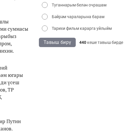
Туганнарым белән очрашам
Бәйрәм чараларына барам
ышлы
муми суммасы
Тарихи фильм карарга уйлыйм
ларыбыз
Тавыш бирү
440
кеше тавыш бирде
пром,
нихин.
рий
һәм югары
ади үсеш
ов, ТР
Җ
мир Путин
ханов.