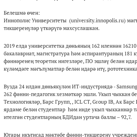
Белешмә өчен:
Иннополис Университеты (university.innopolis.ru) мә
тикшеренүләр үткәрүгә махсуслашкан.
2019 елда университетка дөньяның 162 иленнән 16210 
бакалавриат, магистратура һәм аспирантураның 181 к
фәннәренең теоретик нигезләре, ПО эшләү белән ида
күләмдәге мәгълүматлар белән идарә итү, рототехник
Вузда 24 илдән дөньякүләм ИТ-индустриядә - Samsung 
262 фәнни-педагогик хезмәткәр эшли. Укып чыккан бе
Технологияләр, Барс Групп, , ICL CT, Group IB, Ак Б
ярдәме белән студентлар һәм инде укып чыкканнар т
ителгән студентларның БДИдан уртача баллы – 92,7.
Югары икътисад мәктәбе фәнни-тикшеренү учреждение