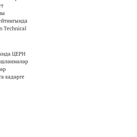
ет
ны
рейтингында
n Technical
сында ЦЕРН
 эшләнмәләр
ләр
га кадәрге