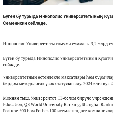
Бүген бу турыда Иннополис Университетының Кү
Семенихин сөйләде.
Иннополис Университеты гомуми суммасы 3,2 млрд су
Бүген бу турыда Иннополис Университетының Күзәт
сөйләде.
Университетның өстенлекле максатлары һәм бурычлар
бердәм методологик үзәк статусын алу. 2024 елга вуз
Моннан тыш, Университет IT-белем бирүче учреждени
Education, QS World University Ranking, Shanghai Ranki
Fortune 500 һәм Forbes 100 исемлегендәге компания