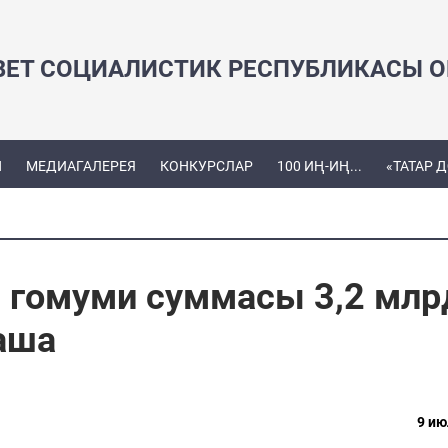
ВЕТ СОЦИАЛИСТИК РЕСПУБЛИКАСЫ ОЕ
Ы
МЕДИАГАЛЕРЕЯ
КОНКУРСЛАР
100 ИҢ-ИҢ...
«ТАТАР 
 гомуми суммасы 3,2 млр
аша
9 ию