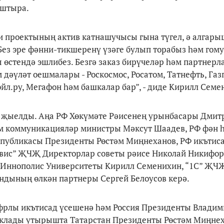
аштыра.
и проектының актив катнашучысы гына түгел, ә алгар
 Без эре фәнни-тикшеренү үзәге булып торабыз һәм го
 өстендә эшлибез. Безгә заказ бирүчеләр һәм партнер
 дәүләт оешмалары - Роскосмос, Росатом, Татнефть, Газ
эйл.ру, Мегафон һәм башкалар бар”, - диде Кирилл Семе
та җыелды. Аңа РФ Хөкүмәте Рәисенең урынбасары Дмит
әм коммуникацияләр министры Мәксут Шаадев, РФ фән 
спубликасы Президенты Рөстәм Миңнеханов, РФ икътис
вис” ҖЧҖ Директорлар советы рәисе Николай Никифор
Иннополис Университеты Кирилл Семенихин, “1С” ҖЧ
ондының өлкән партнеры Сергей Белоусов керә.
ифрлы икътисад үсешенә һәм Россия Президенты Влади
ызыклады утырышта Татарстан Президенты Рөстәм Миңне