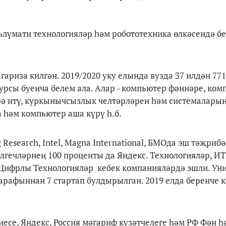
гълүмати технологияләр һәм робототехника өлкәсендә бе
гариза килгән. 2019/2020 уку елында вузда 37 илдән 771
урсы буенча белем ала. Алар - компьютер фәннәре, ком
рә итү, куркынычсызлык челтәрләрен һәм системаларын
а һәм компьютер аша күрү һ.б.
Research, Intel, Magna International, БМОда эш тәҗриб
лгечләрнең 100 проценты да Яндекс. Технологияләр, ИТ
арс Цифрлы Технологияләр кебек компанияләрдә эшли. Ун
арафыннан 7 стартап булдырылган. 2019 елда беренче к
се, Яндекс, Россия мәгариф күзәтчелеге һәм РФ Фән 