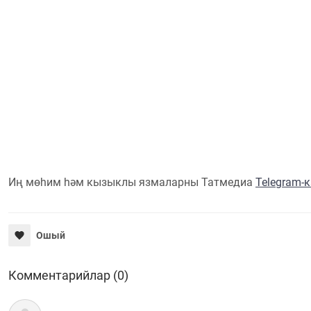
Иң мөһим һәм кызыклы язмаларны Татмедиа
Telegram-
Ошый
Комментарийлар (0)