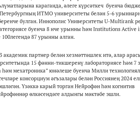
лүматларына караганда, әлеге күрсәткеч буенча бюдж
 Петербургның ИТМО университеты белән 5-6 урыннар
беренче булган. Иннополис Университеты U-Multirank 
егориясе буенча 8 нче урынны һәм Institutions Active i
 100легендә 87 урынны алган.
3 академик партнер белән хезмәттәшлек итә, алар ара
ерситетында 15 фәнни-тикшеренү лабораториясе һәм 7
ка һәм мехатроника” юнәлеше буенча Милли технология
ечләре консорциум әгъзалары белән Россиянең 2024 ел
эшләгән. Үзәккә карый торган Нейрофән һәм когнитив
ейрофәннәр өлкәсендәге алдынгы мәктәбе эшли.