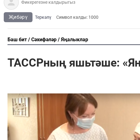
Җибәрү
Теркәлү
Cимвол калды:
1000
Баш бит
Сәхифәләр
Яңалыклар
ТАССРның яшьтәше: «Я