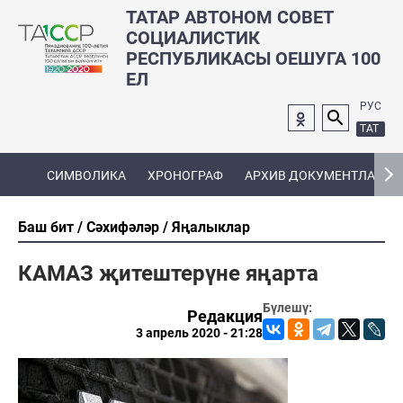
ТАТАР АВТОНОМ СОВЕТ
СОЦИАЛИСТИК
РЕСПУБЛИКАСЫ ОЕШУГА 100
ЕЛ
РУС
ТАТ
СИМВОЛИКА
ХРОНОГРАФ
АРХИВ ДОКУМЕНТЛАРЫ
Баш бит
Сәхифәләр
Яңалыклар
КАМАЗ җитештерүне яңарта
Бүлешү:
Редакция
3 апрель 2020 - 21:28