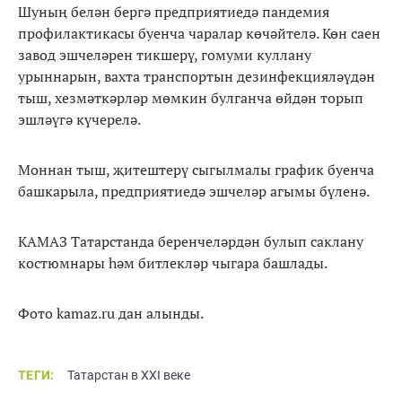
Шуның белән бергә предприятиедә пандемия
профилактикасы буенча чаралар көчәйтелә. Көн саен
завод эшчеләрен тикшерү, гомуми куллану
урыннарын, вахта транспортын дезинфекцияләүдән
тыш, хезмәткәрләр мөмкин булганча өйдән торып
эшләүгә күчерелә.
Моннан тыш, җитештерү сыгылмалы график буенча
башкарыла, предприятиедә эшчеләр агымы бүленә.
КАМАЗ Татарстанда беренчеләрдән булып саклану
костюмнары һәм битлекләр чыгара башлады.
Фото kamaz.ru дан алынды.
ТЕГИ:
Татарстан в XXI веке