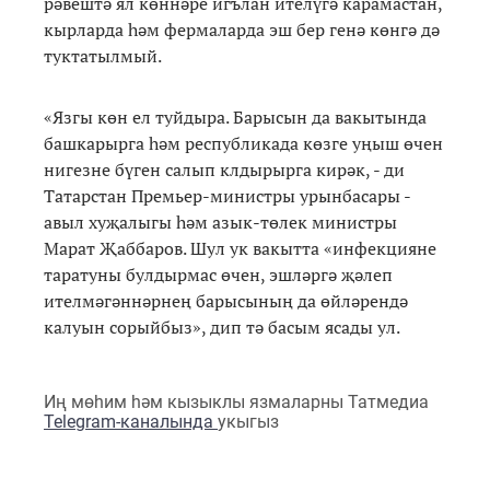
рәвештә ял көннәре игълан ителүгә карамастан,
кырларда һәм фермаларда эш бер генә көнгә дә
туктатылмый.
«Язгы көн ел туйдыра. Барысын да вакытында
башкарырга һәм республикада көзге уңыш өчен
нигезне бүген салып клдырырга кирәк, - ди
Татарстан Премьер-министры урынбасары -
авыл хуҗалыгы һәм азык-төлек министры
Марат Җаббаров. Шул ук вакытта «инфекцияне
таратуны булдырмас өчен, эшләргә җәлеп
ителмәгәннәрнең барысының да өйләрендә
калуын сорыйбыз», дип тә басым ясады ул.
Иң мөһим һәм кызыклы язмаларны Татмедиа
Telegram-каналында
укыгыз