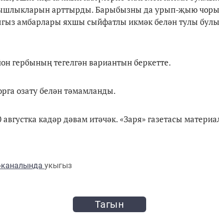
тырышлыкларын арттырды. Барыбызны да урып-җыю чор
ыгыз амбарлары яхшы сыйфатлы икмәк белән тулы булы
н гербының тегелгән вариантын беркетте.
рга озату белән тәмамланды.
 августка кадәр дәвам итәчәк. «Заря» газетасы матери
m-каналында
укыгыз
Тагын