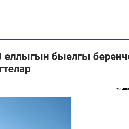
 еллыгын быелгы беренч
ттеләр
29 июл