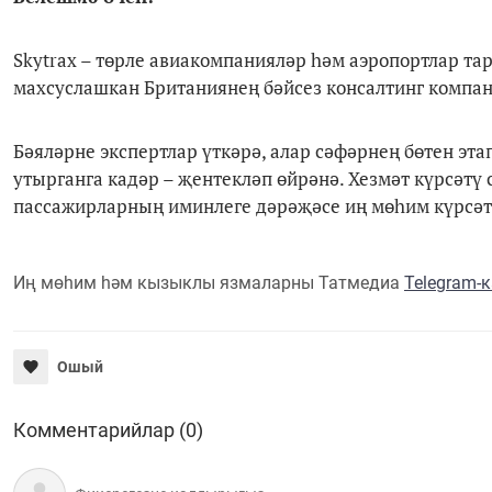
Skytrax – төрле авиакомпанияләр һәм аэропортлар т
махсуслашкан Британиянең бәйсез консалтинг компан
Бәяләрне экспертлар үткәрә, алар сәфәрнең бөтен эт
утырганга кадәр – җентекләп өйрәнә. Хезмәт күрсәт
пассажирларның иминлеге дәрәҗәсе иң мөһим күрсәт
Иң мөһим һәм кызыклы язмаларны Татмедиа
Telegram-
Ошый
Комментарийлар (0)