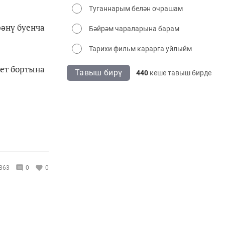
Туганнарым белән очрашам
рәнү буенча
Бәйрәм чараларына барам
Тарихи фильм карарга уйлыйм
лет бортына
Тавыш бирү
440
кеше тавыш бирде
363
0
0