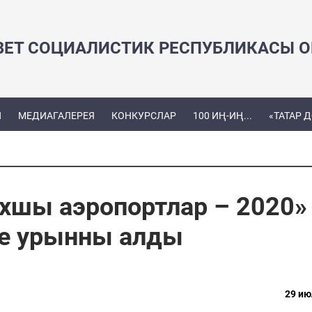
ВЕТ СОЦИАЛИСТИК РЕСПУБЛИКАСЫ ОЕ
Ы
МЕДИАГАЛЕРЕЯ
КОНКУРСЛАР
100 ИҢ-ИҢ...
«ТАТАР 
яхшы аэропортлар – 2020»
че урынны алды
29 ию