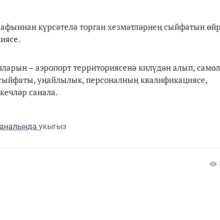
арафыннан күрсәтелә торган хезмәтләрнең сыйфатын өй
иясе.
апларын – аэропорт территориясенә килүдән алып, само
ү сыйфаты, уңайлылык, персоналның квалификациясе,
кечләр санала.
каналында
укыгыз