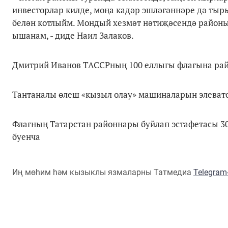
инвесторлар килде, моңа кадәр эшләгәннәре дә 
белән котлыйм. Мондый хезмәт нәтиҗәсендә район
ышанам, - диде Наил Залаков.
Дмитрий Иванов ТАССРның 100 еллыгы флагына райо
Тантаналы өлеш «кызыл олау» машиналарын элевато
Флагның Татарстан районнары буйлап эстафетасы 30
буенча
Иң мөһим һәм кызыклы язмаларны Татмедиа
Telegra