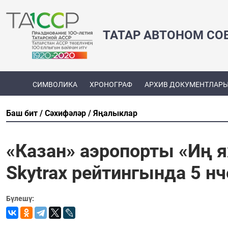
ТАТАР АВТОНОМ СО
СИМВОЛИКА
ХРОНОГРАФ
АРХИВ ДОКУМЕНТЛАР
Баш бит
Сәхифәләр
Яңалыклар
«Казан» аэропорты «Иң 
Skytrax рейтингында 5 н
Бүлешү: