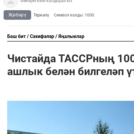
Җибәрү
Теркәлү
Cимвол калды:
1000
Баш бит
Сәхифәләр
Яңалыклар
Чистайда ТАССРның 100
ашлык белән билгеләп ү