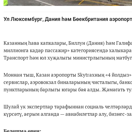
Ул Люксембург, Дания һәм Бөекбритания аэропор
Казанның һава капкалары, Биллун (Дания) һәм Галиф
миллионга кадәр пассажир» категориясендә халыкара 
Транспорт һәм юл хуҗалыгы министрлыгының матбуга
Моннан тыш, Казан аэропорты Skytraxның «4 йолдыз»
сервислар, аэровокзал биналарының чисталыгы, банк
пунктларының барлыгы югары бәя алды. Җәмәгать ту
Шулай ук экспертлар тарафыннан социаль челтәрләр
күрсәтү, аерым алганда — авиабилетлар алу, бизнес-
Белешмә өчен: