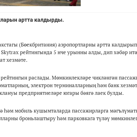
тларын артта калдырды.
акстагы (Бөекбритания) аэропортларны артта калдырып
Skytrax рейтингында 5 нче урынны алды, дип хәбәр итә
т хезмәте.
 рейтингын раслады. Мөмкинлекләре чикләнгән пассаж
оматларның, электрон терминалларның һәм банк хезмәт
клануы предприятиеләре югары бәягә лаек булды.
дә һәм мобиль кушымталарда пассажирларга мәгълүмат
залларны броньлаштыру һәм парковкага түләү мөмкинлег