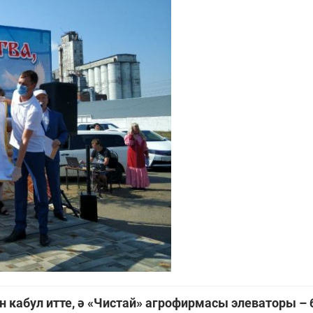
 кабул итте, ә «Чистай» агрофирмасы элеваторы –