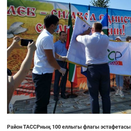
Район ТАССРның 100 еллыгы флагы эстафетасын