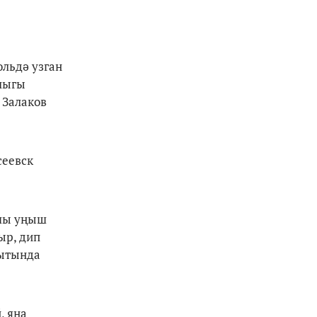
юльдә узган
шлыгы
 Залаков
сеевск
хшы уңыш
ыр, дип
кытында
, яңа