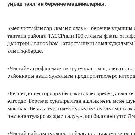
уңыш төялгән беренче машиналарны.
Быел чистайлылар «кызыл олау» – беренче уңышны б
тантана районга ТАССРның 100 еллыгы флагы эстаф
Дмитрий Иванов һәм Татарстанның авыл хуҗалыгы 
ачып җибәрде.
«Чистай» агрофирмасының үзеннән тыш, элеваторга
районнары авыл хуҗалыгы предприятиеләре китерд
«Безнең инвесторларыбыз, җитәкчеләребез, авыл 
өлгерде. Беренче суктырылган ашлык нәкъ менә шун
ышанам. Безгә азык-төлек куркынычсызлыгын тәэми
һәм югалтуларсыз җыеп алу», - дип билгеләп үтте Д
«Чистай районы турында сөйләгәндә, гаҗәеп кырлар