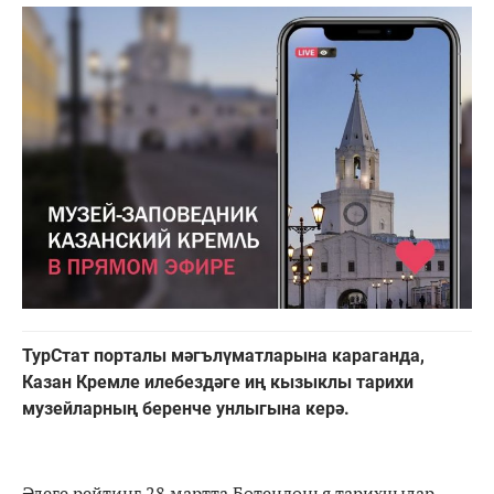
ТурСтат порталы мәгълүматларына караганда,
Казан Кремле илебездәге иң кызыклы тарихи
музейларның беренче унлыгына керә.
Әлеге рейтинг 28 мартта Бөтендөнья тарихчылар