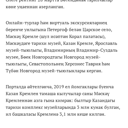
көне уңаеннан әзерләнгән.
Онлайн-турлар һәм виртуаль экскурсияләрнең
беренче унлыгына Петергоф белән Царское село,
Мәскәү Кремле (шул исәптән Корал палатасы),
Мәскәүдәге тарихи музей, Казан Кремле, Ярославль
музей-тыюлыгы, Владимирның Владимир-Суздаль
музее, Бөек Новгородтагы Новгород музей-
тыюлыгы, Севастопольнең Херсонес Таврия һәм
Түбән Новгород музей-тыюлыклары кергән.
Порталда әйтелгәнчә, 2019 ел йомгаклары буенча
Казан Кремлен тамаша кылучылар саны Мәскәү
Кремленнән азга гына кимрәк: былтыр Казандагы
тарихи комплекс музейларында 3 млн кунак булган,
ил башкаласы Кремленә 3,1 млн кеше килгән.