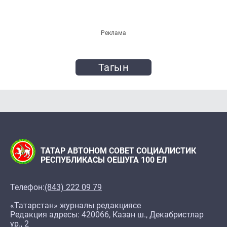
Реклама
Тагын
ТАТАР АВТОНОМ СОВЕТ СОЦИАЛИСТИК
РЕСПУБЛИКАСЫ ОЕШУГА 100 ЕЛ
Телефон:
(843) 222 09 79
«Татарстан» журналы редакциясе
Редакция адресы: 420066, Казан ш., Декабристлар
ур., 2