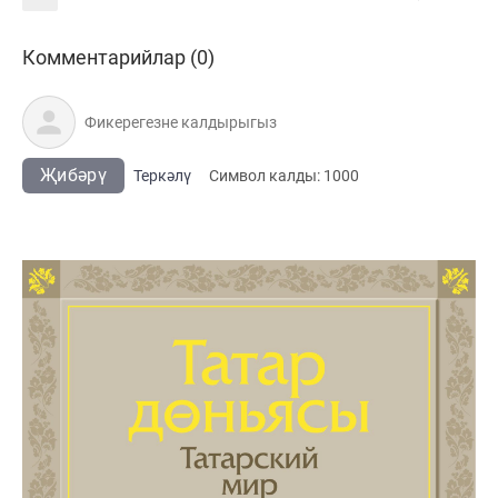
Комментарийлар (0)
Җибәрү
Теркәлү
Cимвол калды:
1000