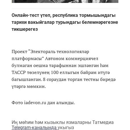
Онлайн-тест үтеп, республика тормышындагы
тарихи вакыйгалар турындагы белемнәрегезне
тикшерегез
Проект “Электораль технологияләр
платформасы” Автоном коммерциячел
булмаган оешма тарафыннан эшләнгән һәм
ТАССР төзелүнең 100 еллыгын бәйрәм итүгә
багышланган. 8 сораудан торган тестны биредә
үтәргә мөмкин.
Фото iadevon.ru дан алынды.
Иң мөһим һәм кызыклы язмаларны Татмедиа
Telegram-каналында
укыгыз