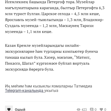
Исемлекнең башында Петергоф тора. Музейлар
мәгълүматларына караганда, былтыр Петергофта 6,3
млн турист булган. Царское селода – 4,5 млн кеше,
Ярославль музей-тыюлыгында – 1,3 млн, Владимир-
Суздаль музеенда – 1,2 млн, Мәскәүнең Тарихи
музеенда – 1,1 млн кеше.
Казан Кремле музейларындагы онлайн-
экскурсияләрне һәм турларны компьютер буенча
тамаша кылып була. Хәзер, мәсәлән, “Матисс,
Пикассо, Шагал” күргәзмәсе буйлап виртуаль
экскурсиядә йөрергә була.
Иң мөһим һәм кызыклы язмаларны Татмедиа
Telegram-каналында
укыгыз
423
0
0
Ошый