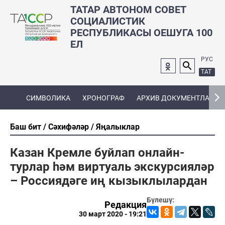
ТАТАР АВТОНОМ СОВЕТ
СОЦИАЛИСТИК
РЕСПУБЛИКАСЫ ОЕШУГА 100
ЕЛ
РУС
ТАТ
СИМВОЛИКА
ХРОНОГРАФ
АРХИВ ДОКУМЕНТЛАРЫ
Баш бит
Сәхифәләр
Яңалыклар
Казан Кремле буйлап онлайн-
турлар һәм виртуаль экскурсияләр
– Россиядәге иң кызыклылардан
Бүлешү:
Редакция
30 март 2020 - 19:21