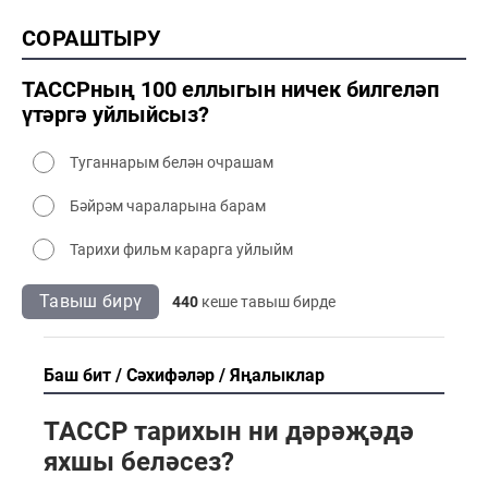
2000 тарих
СОРАШТЫРУ
2000 сәнәгать
2000 мәдәният
ТАССРның 100 еллыгын ничек билгеләп
үтәргә уйлыйсыз?
Туганнарым белән очрашам
Бәйрәм чараларына барам
Тарихи фильм карарга уйлыйм
Тавыш бирү
440
кеше тавыш бирде
Баш бит
Сәхифәләр
Яңалыклар
ТАССР тарихын ни дәрәҗәдә
яхшы беләсез?