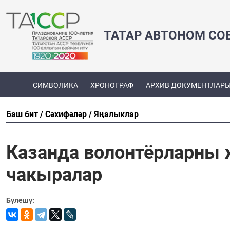
ТАТАР АВТОНОМ СО
СИМВОЛИКА
ХРОНОГРАФ
АРХИВ ДОКУМЕНТЛАР
Баш бит
Сәхифәләр
Яңалыклар
Казанда волонтёрларны
чакыралар
Бүлешү: