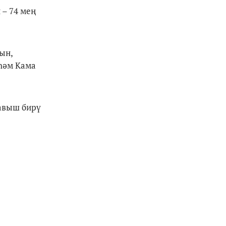
– 74 мең
ын,
һәм Кама
Тавыш бирү