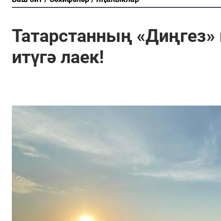
Татарстанның «Диңгез» 
итүгә лаек!