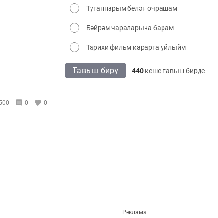
Туганнарым белән очрашам
Бәйрәм чараларына барам
Тарихи фильм карарга уйлыйм
Тавыш бирү
440
кеше тавыш бирде
500
0
0
Реклама