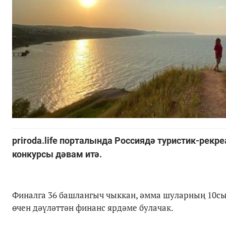
priroda.life порталында Россиядә туристик-рекр
конкурсы дәвам итә.
Финалга 36 башлангыч чыккан, әмма шуларның 10сы
өчен дәүләттән финанс ярдәме булачак.