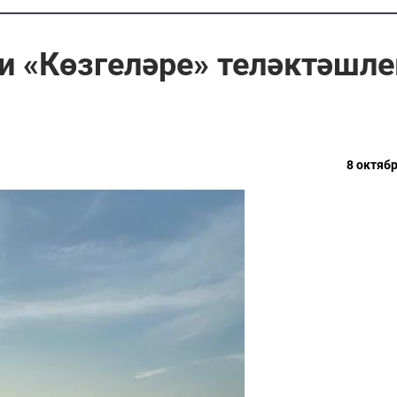
и «Көзгеләре» теләктәшле
8 октябр