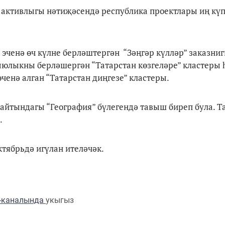
активлыгы нәтиҗәсендә республика проектлары иң күп 
эченә өч күлне берләштергән “Зәңгәр күлләр” заказниг
ыюлыкны берләшергән “Татарстан көзгеләре” кластеры 
енә алган “Татарстан диңгезе” кластеры.
айтындагы “География” бүлегендә тавыш биреп була. 
.
тябрьдә игүлан ителәчәк.
m-каналында
укыгыз