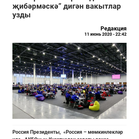
җибәрмәскә” дигән вакытлар
узды
Редакция
11 июнь 2020 - 22:42
Россия Президенты, «Россия – мөмкинлекләр