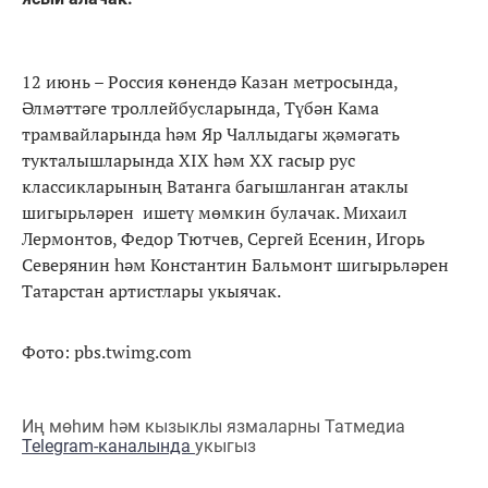
12 июнь – Россия көнендә Казан метросында,
Әлмәттәге троллейбусларында, Түбән Кама
трамвайларында һәм Яр Чаллыдагы җәмәгать
тукталышларында XIX һәм XX гасыр рус
классикларының Ватанга багышланган атаклы
шигырьләрен ишетү мөмкин булачак. Михаил
Лермонтов, Федор Тютчев, Сергей Есенин, Игорь
Северянин һәм Константин Бальмонт шигырьләрен
Татарстан артистлары укыячак.
Фото: pbs.twimg.com
Иң мөһим һәм кызыклы язмаларны Татмедиа
Telegram-каналында
укыгыз