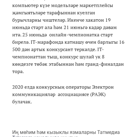
компьютер күзе модельләре маркетплейсы
җәмгыятьләре тарафыннан куелган
бурычларны чиштеләр. Икенче хакатон 19
июньдә старт ала һәм 21 июньгә кадәр дәвам
итә. 25 июньдә онлайн-чемпионатка старт
бирелә. IT-марафонда катнашу өчен барлыгы 16
500 дән артык конкурсант теркәлде. IT-
чемпионаттан тыш, конкурс шулай ук 8
көндезге төбәк этабыннан һәм гранд-финалдан
тора.
2020 елда конкурсның операторы Электрон
коммуникацияләр ассоциациясе (РАЭК)
булачак.
Иң мөһим һәм кызыклы язмаларны Татмедиа