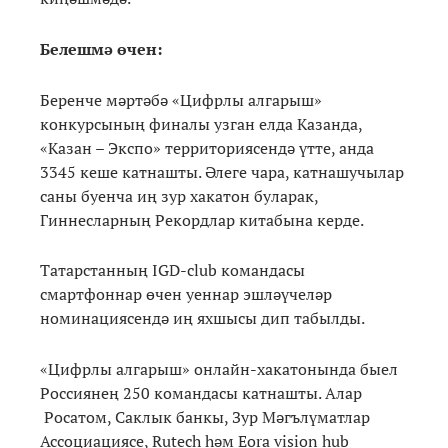
Белешмә өчен:
Беренче мәртәбә «Цифрлы алгарыш»
конкурсының финалы узган елда Казанда,
«Казан – Экспо» территориясендә үтте, анда
3345 кеше катнашты. Әлеге чара, катнашучылар
саны буенча иң зур хакатон буларак,
Гиннесларның Рекордлар китабына керде.
Татарстанның IGD-club командасы
смартфоннар өчен уеннар эшләүчеләр
номинациясендә иң яхшысы дип табылды.
«Цифрлы алгарыш» онлайн-хакатонында быел
Россиянең 250 командасы катнашты. Алар
Росатом, Саклык банкы, Зур Мәгълүматлар
Ассоциациясе, Rutech һәм Eora vision hub