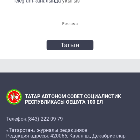
Telegram-каналында
укыгыз
Реклама
Тагын
ТАТАР АВТОНОМ СОВЕТ СОЦИАЛИСТИК
РЕСПУБЛИКАСЫ ОЕШУГА 100 ЕЛ
Телефон:
(843) 222 09 79
«Татарстан» журналы редакциясе
Редакция адресы: 420066, Казан ш., Декабристлар