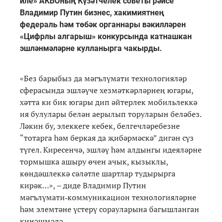
иле» АКБОның Күзәтчелек советы рәисе
Владимир Путин бизнес, хакимиятнең
федераль һәм төбәк органнары вәкилләрен
«Цифрлы алгарыш» конкурсында катнашкан
эшләнмәләрне кулланырга чакырды.
«Без барыбыз да мәгълүмати технологияләр
сферасында эшләүче хезмәткәрләрнең югары,
хәтта ки бик югары дип әйтерлек мобильлеккә
ия булулары белән аерылып торуларын беләбез.
Ләкин бу, элеккеге кебек, белгечләребезне
“тотарга һәм беркая да җибәрмәскә” дигән сүз
түгел. Киресенчә, эшләү һәм алдынгы идеяләрне
тормышка ашыру өчен ачык, кызыклы,
көндәшлеккә сәләтле шартлар тудырырга
кирәк…», – диде Владимир Путин
мәгълүмати‑коммуникацион технологияләрне
һәм элемтәне үстерү сорауларына багышланган
киңәшмәдә.