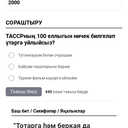
1990-2000 тарих
2000
1990-2000 сәнәгать
1990-2000 мәдәният
2000 тарих
СОРАШТЫРУ
2000 сәнәгать
2000 мәдәният
ТАССРның 100 еллыгын ничек билгеләп
үтәргә уйлыйсыз?
Туганнарым белән очрашам
Бәйрәм чараларына барам
Тарихи фильм карарга уйлыйм
Тавыш бирү
440
кеше тавыш бирде
Баш бит
Сәхифәләр
Яңалыклар
“Тотарга һәм беркая да