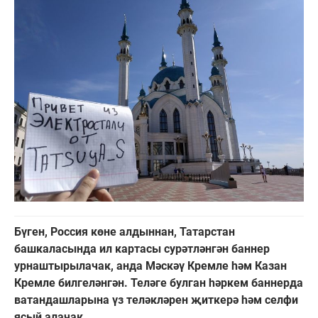
Бүген, Россия көне алдыннан, Татарстан
башкаласында ил картасы сурәтләнгән баннер
урнаштырылачак, анда Мәскәү Кремле һәм Казан
Кремле билгеләнгән. Теләге булган һәркем баннерда
ватандашларына үз теләкләрен җиткерә һәм селфи
ясый алачак.