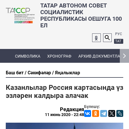
ТАТАР АВТОНОМ СОВЕТ
СОЦИАЛИСТИК
РЕСПУБЛИКАСЫ ОЕШУГА 100
ЕЛ
РУС
ТАТ
СИМВОЛИКА
ХРОНОГРАФ
АРХИВ ДОКУМЕНТЛАРЫ
Баш бит
Сәхифәләр
Яңалыклар
Казанлылар Россия картасында үз
эзләрен калдыра алачак
Бүлешү:
Редакция
11 июнь 2020 - 22:48