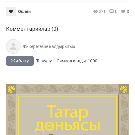
321
0
0
Ошый
Комментарийлар (0)
Җибәрү
Теркәлү
Cимвол калды:
1000