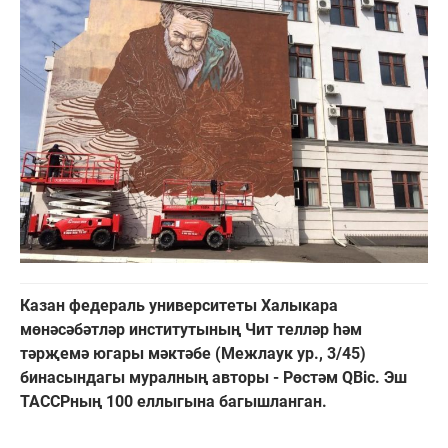
Казан федераль университеты Халыкара
мөнәсәбәтләр институтының Чит телләр һәм
тәрҗемә югары мәктәбе (Межлаук ур., 3/45)
бинасындагы муралның авторы - Рөстәм QBic. Эш
ТАССРның 100 еллыгына багышланган.