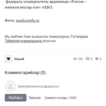
федераль университеты ярдәмендә «Россия –
мөмкинлекләр иле» АКБО.
Фото:
media.kpfu.ru
Иң мөһим һәм кызыклы язмаларны Татмедиа
Telegram-каналында
укыгыз
396
0
0
Ошый
Комментарийлар (0)
Җибәрү
Теркәлү
Cимвол калды:
1000