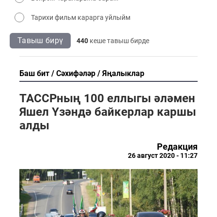
Тарихи фильм карарга уйлыйм
Тавыш бирү
440
кеше тавыш бирде
Баш бит
Сәхифәләр
Яңалыклар
ТАССРның 100 еллыгы әләмен
Яшел Үзәндә байкерлар каршы
алды
Редакция
26 август 2020 - 11:27