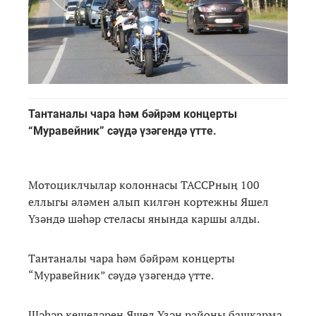
Тантаналы чара һәм бәйрәм концерты
“Муравейник” сәүдә үзәгендә үтте.
Мотоциклчылар колоннасы ТАССРның 100
еллыгы әләмен алып килгән кортежны Яшел
Үзәндә шәһәр стеласы янында каршы алды.
Тантаналы чара һәм бәйрәм концерты
“Муравейник” сәүдә үзәгендә үтте.
Шәһәр кешеләрен Яшел Үзән районы башкарма