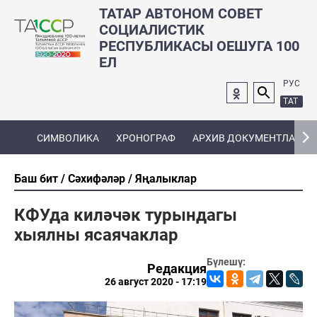
ТАТАР АВТОНОМ СОВЕТ
СОЦИАЛИСТИК
РЕСПУБЛИКАСЫ ОЕШУГА 100
ЕЛ
РУС
ТАТ
СИМВОЛИКА
ХРОНОГРАФ
АРХИВ ДОКУМЕНТЛАРЫ
Баш бит
Сәхифәләр
Яңалыклар
КФУда киләчәк турындагы
хыялны ясаячаклар
Бүлешү:
Редакция
26 август 2020 - 17:19