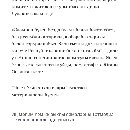
комитеты җитәкчесе урынбасары Денис
Лулаков сәламләде.
«Әләмнең бүген бездә булуы белән бәхетлебез,
без республика тарихы, шәһәребез тарихы
белән горурланабыз. Барыгызны да якынлашып
килүче Республика көне белән котлыйм”, - диде
ул. Аннан соң чиновник әләм тукымасына Яшел
Үзән туграсын тегеп куйды, һәм эстафета Югары
Осланга китте.
“Яшел Үзән яңалыклары” газетасы
материаллары буенча
Иң мөһим һәм кызыклы язмаларны Татмедиа
Telegram-каналында
укыгыз