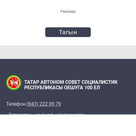
Реклама
Тагын
ТАТАР АВТОНОМ СОВЕТ СОЦИАЛИСТИК
РЕСПУБЛИКАСЫ ОЕШУГА 100 ЕЛ
Телефон:
(843) 222 09 79
«Татарстан» журналы редакциясе
Редакция адресы: 420066, Казан ш., Декабристлар
ур., 2
100let.tassr@mail.ru