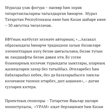
Муралда үзәк фигура – эшсөяр һәм зирәк
татарстанлыларны чагылдырган һөнәрче. Мурал
Татарстан Республикасы көне һәм Казан шәһәре көне
– 30 августка төгәлләчәк.
КФУның матбугат хезмәте авторның; «...Аксакал
образындагы һөнәрче традицион халык бизәкләре
элементларын кисү белән шөгыльләнә, бизәк тугын
як ландшафты белән дәвам итә. Бу узган
буыннарның киләчәк турындагы хыяллары, аларның
җимешләрен хәзер без татыйбыз. Әтиләребез һәм
бабаларыбыз кебек, без дә балаларыбызга лаеклы
киләчәкне тәэмин итәрбез, дип ышанам», – дигән
сүзләрен китерә.
Проектның спонсоры - Татарстан Яшьләр эшләре
министрлыгы, «УРАМ» иҗат берләшмәсе һәм Казан