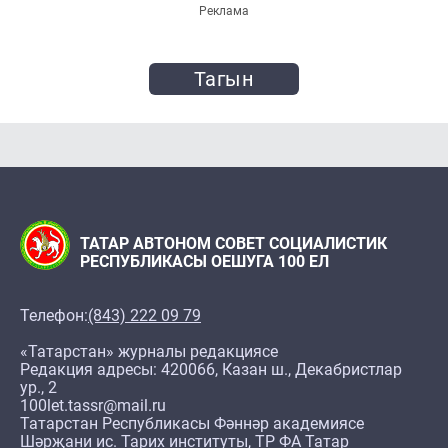
Реклама
Тагын
ТАТАР АВТОНОМ СОВЕТ СОЦИАЛИСТИК
РЕСПУБЛИКАСЫ ОЕШУГА 100 ЕЛ
Телефон:
(843) 222 09 79
«Татарстан» журналы редакциясе
Редакция адресы: 420066, Казан ш., Декабристлар
ур., 2
100let.tassr@mail.ru
Татарстан Республикасы Фәннәр академиясе
Шәрҗани ис. Тарих институты, ТР ФА Татар