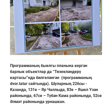
Программаның быелгы планына кергән
барлык объектлар да “Төзекләндерү
картасы”нда билгеләнгән (программаның
dvor.tatar сайтында). Шуларның 226сы -
Казанда, 131е – Яр Чаллыда, 83е – Яшел Үзән
районында, 67се – Түбән Кама районында, 52се
Әлмәт районында урнашкан.