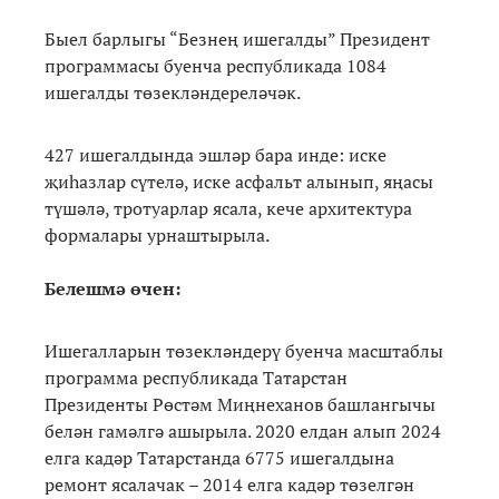
Быел барлыгы “Безнең ишегалды” Президент
программасы буенча республикада 1084
ишегалды төзекләндереләчәк.
427 ишегалдында эшләр бара инде: иске
җиһазлар сүтелә, иске асфальт алынып, яңасы
түшәлә, тротуарлар ясала, кече архитектура
формалары урнаштырыла.
Белешмә өчен:
Ишегалларын төзекләндерү буенча масштаблы
программа республикада Татарстан
Президенты Рөстәм Миңнеханов башлангычы
белән гамәлгә ашырыла. 2020 елдан алып 2024
елга кадәр Татарстанда 6775 ишегалдына
ремонт ясалачак – 2014 елга кадәр төзелгән