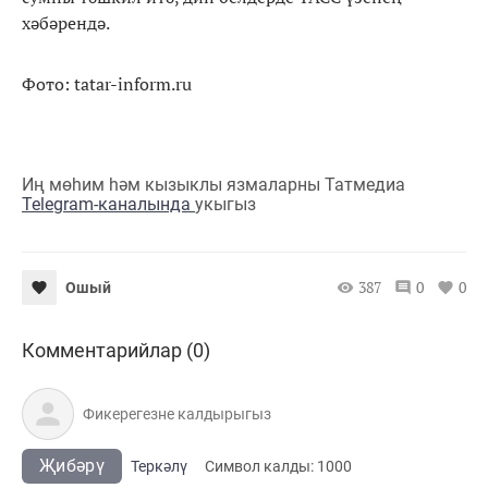
хәбәрендә.
Фото: tatar-inform.ru
Иң мөһим һәм кызыклы язмаларны Татмедиа
Telegram-каналында
укыгыз
387
0
0
Ошый
Комментарийлар (0)
Җибәрү
Теркәлү
Cимвол калды:
1000