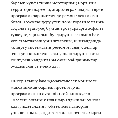
барлык күпфатирлы йортларның йорт яны
территорияләрендә, әгәр элегрәк аларга төрле
программалар нигезендә ремонт ясалмаган
булса. Төзекләндерү үтеп йөри торган юлларга
асфальт түшәүне, булган тротуарларга асфальт
түшәүне, яңаларын булдыруны, эскәмия һәм
чүп савытларын урнаштыруны, ишегалдында
яктырту системасын ремонтлауны, балалар
өчен уен комплекслары урнаштыруны, каты
көнкүреш калдыклары өчен мәйданчыклар
булдыруны үз эченә ала.
Фикер алышу һәм җәмәгатьчелек контроле
максатыннан барлык проектлар да
программаның dvor.tatar сайтына куела.
Төзелеш эшләре башланыр алдыннан өч көн
кала, ишегалдына объектны паспорты
урнаштырыла, анда төзекләндерүнең ахыргы