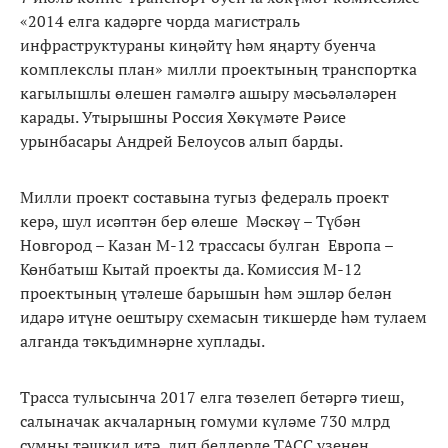
«2014 елга кадәрге чорда магистраль
инфраструктураны киңәйтү һәм яңарту буенча
комплекслы план» милли проектының транспортка
кагылышлы өлешен гамәлгә ашыру мәсьәләләрен
карады. Утырышны Россия Хөкүмәте Рәисе
урынбасары Андрей Белоусов алып барды.
Милли проект составына тугыз федераль проект
керә, шул исәптән бер өлеше Мәскәү – Түбән
Новгород – Казан М-12 трассасы булган Европа –
Көнбатыш Кытай проекты да. Комиссия М-12
проектының үтәлеше барышын һәм эшләр белән
идарә итүне оештыру схемасын тикшерде һәм тулаем
алганда тәкъдимнәрне хуплады.
Трасса тулысынча 2017 елга төзелеп бетәргә тиеш,
салыначак акчаларның гомуми күләме 730 млрд
сумны тәшкил итә, дип белдерде ТАСС үзенең