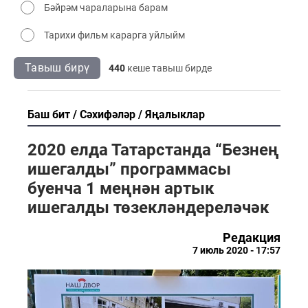
Бәйрәм чараларына барам
Тарихи фильм карарга уйлыйм
Тавыш бирү
440
кеше тавыш бирде
Баш бит
Сәхифәләр
Яңалыклар
2020 елда Татарстанда “Безнең
ишегалды” программасы
буенча 1 меңнән артык
ишегалды төзекләндереләчәк
Редакция
7 июль 2020 - 17:57