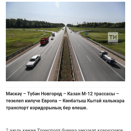
Мәскәү – Түбән Новгород – Казан М-12 трассасы –
төзелеп килүче Европа – Көнбатыш Кытай халыкара
транспорт коридорының бер өлеше.
7 июль көнне Транспорт буенча хөкүмәт комиссиясе