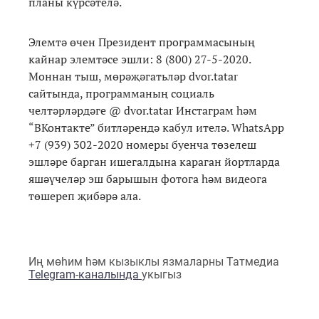
планы күрсәтелә.
Элемтә өчен Президент программасының
кайнар элемтәсе эшли: 8 (800) 27-5-2020.
Моннан тыш, мөрәҗәгатьләр dvor.tatar
сайтында, программаның социаль
челтәрләрдәге @ dvor.tatar Инстаграм һәм
“ВКонтакте” битләрендә кабул ителә. WhatsApp
+7 (939) 302-2020 номеры буенча төзелеш
эшләре барган ишегалдына караган йортларда
яшәүчеләр эш барышын фотога һәм видеога
төшереп җибәрә ала.
Иң мөһим һәм кызыклы язмаларны Татмедиа
Telegram-каналында
укыгыз