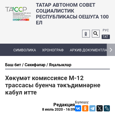
ТАТАР АВТОНОМ СОВЕТ
СОЦИАЛИСТИК
РЕСПУБЛИКАСЫ ОЕШУГА 100
ЕЛ
РУС
ТАТ
СИМВОЛИКА
ХРОНОГРАФ
АРХИВ ДОКУМЕНТЛАРЫ
Баш бит
Сәхифәләр
Яңалыклар
Хөкүмәт комиссиясе М-12
трассасы буенча тәкъдимнәрне
кабул итте
Бүлешү:
Редакция
8 июль 2020 - 16:09