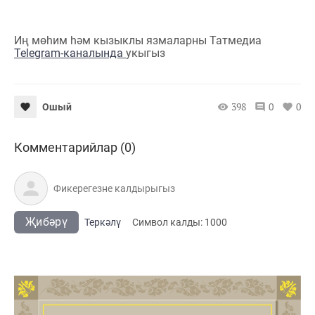
Иң мөһим һәм кызыклы язмаларны Татмедиа
Telegram-каналында
укыгыз
398
0
0
Ошый
Комментарийлар (0)
Җибәрү
Теркәлү
Cимвол калды:
1000