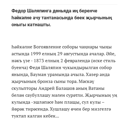
Федор Шаляпинга дөньяда иң беренче
һәйкәлне ачу тантанасында бөек җырчының
оныгы катнашты.
Һәйкәлне Богоявление соборы чаңнары чыңы
астында 1999 елның 29 августында ачалар. Әйе,
нәкъ үзе - 1873 елның 2 февралендә (иске стиль
буенча) Федя Шаляпин чукындырылган собор
янында, Бауман урамында ачыла. Хәзер анда
җырчының бронза сыны тора. Мәскәү
скульпторы Андрей Балашов аның Ватаны
белән саубуллашу мәлен сурәтли. Җырчының уң
кулында -эшләпәсе һәм плащы, сул кулы –
йөрәк тирәсендә. Хушлашу өчен бер мизгелгә
туктап калган кебек...