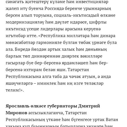
сәнәгать җитештерү күләме һәм инвестицияләр
җәлеп итү буенча Россиядә беренче урыннарның
берсен алып торуына, социаль-икътисадый өлкәне
модернизацияләү һәм дәүләт идарәсе, цифрлы
икътисад үсеше лидерлары арасына керүенә
игътибар итте. «Республика милләтара һәм динара
мөнәсәбәтләр гармонияле булган төбәк үрнәге була
ала. Биредә йөздән артык халык һәм дөньяның
барлык төп диннәреннән диярлек вәкилләре
гасырлар буе бер-берсенә ярдәмләшеп һәм бер-
берсенә ихтирам белән яши. Татарстан
Республикасына алга таба да чәчәк атуын, ә анда
яшәүчеләргә – иминлек һәм иң изге теләкләр
телим!».
Ярославль өлкәсе губернаторы Дмитрий
Миронов
ассызыклаганча, Татарстан
Республикасының үткәне һәм бүгенгесе уртак Ватан
хакына күп буыннарның батырларча хезмәте һәм