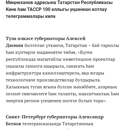
Миңнеханов адресына Татарстан Республикасы
Көне һәм ТАССР 100 еллыгы уңаеннан котлау
телеграммалары килә
Тула өлкәсе губернаторы Алексей
Дюмин
билгеләп үткәнчә, Татарстан – бай тарихлы
һәм күптөрле мәдәниятле төбәк. «Бүген
республикада масштаблы инвестицион проектлар
уңышлы гамәлгә ашырыла, сәнәгать һәм
инфраструктура камилләштерелә, яңа югары
технологияле производстволар булдырыла.
Халыкның туган ягына булган мәхәббәте, аларның
хезмәт сөючәнлеге һәм таланты, максатчанлык һәм
энергия регион үсешенең нигезе булып тора».
Санкт-Петербург губернаторы Александр
Беглов
телеграммасында Татарстанның