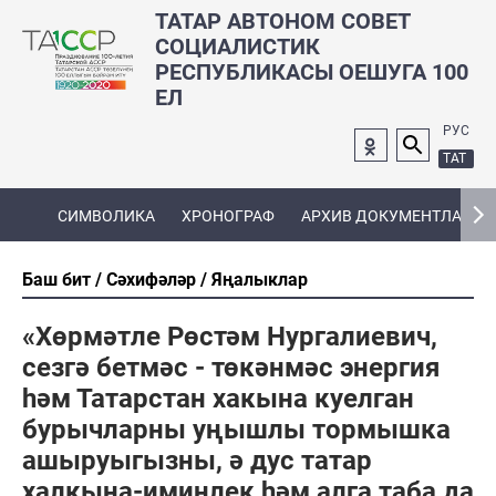
ТАТАР АВТОНОМ СОВЕТ
СОЦИАЛИСТИК
РЕСПУБЛИКАСЫ ОЕШУГА 100
ЕЛ
РУС
ТАТ
СИМВОЛИКА
ХРОНОГРАФ
АРХИВ ДОКУМЕНТЛАРЫ
Баш бит
Сәхифәләр
Яңалыклар
«Хөрмәтле Рөстәм Нургалиевич,
сезгә бетмәс - төкәнмәс энергия
һәм Татарстан хакына куелган
бурычларны уңышлы тормышка
ашыруыгызны, ә дус татар
халкына-иминлек һәм алга таба да