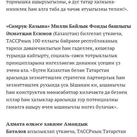
тормышка ашыруыгызны, ә дус татар халкына-
иминлек һәм алга таба да чәчәк атуыгызны телим!».
«Самрук-Казына» Милли Байлык Фонды башлыгы
Әхмәтҗан Есимов
(Казахстан) билгеләп үткәнчә,
ТАССРның 100 еллыгы бәйрәме республиканың
тарихи дәвамчанлыгын һәм гаделлек, кешеләр
турында кайгырту, социаль-сәяси тотрыклылык
принципларына нигезләнгән динамик үсешен үз
эченә ала. «Бүген Казахстан белән Татарстан
арасында хезмәттәшлек стратегик партнерлык һәм
хезмәттәшлек рухында үсә. Ышанам ки, ышанычлы
һәм конструктив мөнәсәбәтләр киләчәктә дә безнең
илләр һәм халыклар арасында зур потенциалны
гамәлгә ашыру өчен ышанычлы нигез булачак».
Алмата өлкәсе хәкиме Амандык
Баталов
ассызыклап үткәнчә, ТАССРның Татарстан