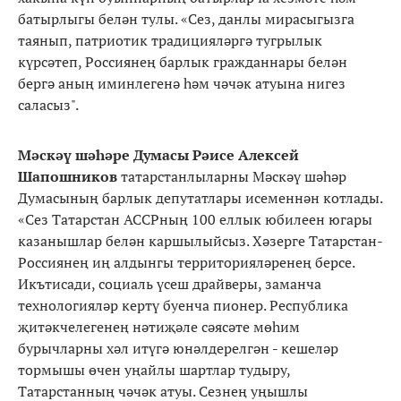
батырлыгы белән тулы. «Сез, данлы мирасыгызга
таянып, патриотик традицияләргә тугрылык
күрсәтеп, Россиянең барлык гражданнары белән
бергә аның иминлегенә һәм чәчәк атуына нигез
саласыз".
Мәскәү шәһәре Думасы Рәисе Алексей
Шапошников
татарстанлыларны Мәскәү шәһәр
Думасының барлык депутатлары исеменнән котлады.
«Сез Татарстан АССРның 100 еллык юбилеен югары
казанышлар белән каршылыйсыз. Хәзерге Татарстан-
Россиянең иң алдынгы территорияләренең берсе.
Икътисади, социаль үсеш драйверы, заманча
технологияләр кертү буенча пионер. Республика
җитәкчелегенең нәтиҗәле сәясәте мөһим
бурычларны хәл итүгә юнәлдерелгән - кешеләр
тормышы өчен уңайлы шартлар тудыру,
Татарстанның чәчәк атуы. Сезнең уңышлы