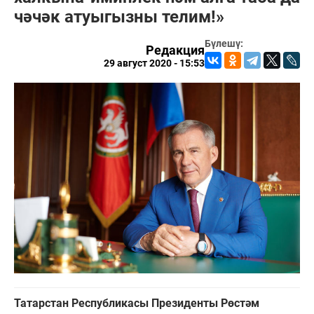
чәчәк атуыгызны телим!»
Бүлешү:
Редакция
29 август 2020 - 15:53
Татарстан Республикасы Президенты Рөстәм