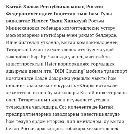
Кытай Халык Республикасының Россия
Федерациясендәге Гадәттән тыш һәм Тулы
вәкаләтле Илчесе Чжан Ханьхуэй
Рөстәм
Миңнехановка төбәкара хезмәттәшлекне үстерү
мәсьәләләренә игътибары өчен рәхмәт белдерде.
Илче билгеләп үткәнчә, Кытай компанияләренең
Татарстан белән хезмәттәшлек итү буенча уңай
тәҗрибәсе бар. Яр Чаллыда үзенең масштаблы
инвестпроектын Haier корпорациясе тормышка
ашыруын дәвам итә. "DiDi Chuxing" мобиль транспорт
компаниясе Казан базарына уңышлы чыкты һәм
онлайн-такси хезмәте күрсәтә. «Югары нәтиҗәле
хезмәттәшлекнең бу мисаллары Кытай инвесторлары
өчен Татарстанның җәлеп итүчәнлеге үсешен
тулысынча чагылдыра. Сез киләчәктә дә Кытай
предприятиеләренә заводларны инвестицияләүдә
һәм төзүдә ярдәм итәрсез, дип өметләнәм, бу Кытай
белән Россия арасындагы төбәкара хезмәттәшлек