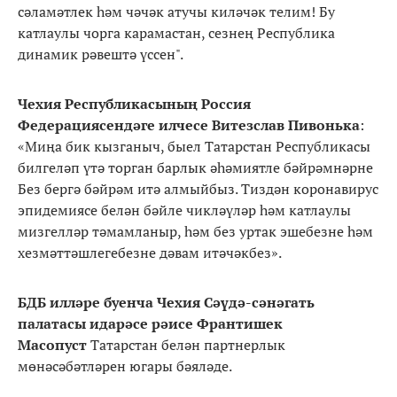
сәламәтлек һәм чәчәк атучы киләчәк телим! Бу
катлаулы чорга карамастан, сезнең Республика
динамик рәвештә үссен".
Чехия Республикасының Россия
Федерациясендәге илчесе Витезслав Пивонька
:
«Миңа бик кызганыч, быел Татарстан Республикасы
билгеләп үтә торган барлык әһәмиятле бәйрәмнәрне
Без бергә бәйрәм итә алмыйбыз. Тиздән коронавирус
эпидемиясе белән бәйле чикләүләр һәм катлаулы
мизгелләр тәмамланыр, һәм без уртак эшебезне һәм
хезмәттәшлегебезне дәвам итәчәкбез».
БДБ илләре буенча Чехия Сәүдә-сәнәгать
палатасы идарәсе рәисе Франтишек
Масопуст
Татарстан белән партнерлык
мөнәсәбәтләрен югары бәяләде.