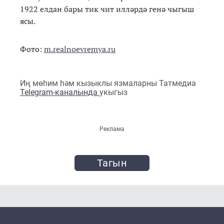
1922 елдан бары тик чит илләрдә генә чыгыш
ясы.
Фото:
m.realnoevremya.ru
Иң мөһим һәм кызыклы язмаларны Татмедиа
Telegram-каналында
укыгыз
Реклама
Тагын