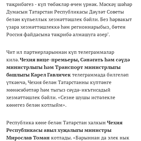
тәҗрибәгез - күп төбәкләр өчен үрнәк. Мәскәү шәһәр
Думасын Татарстан Республикасы Дәүләт Советы
белән күпьеллык хезмәттәшлек бәйли. Без һәрвакыт
үзара хезмәттәшлеккә һәм регионнарыбыз, бөтен
Россия файдасына тәҗрибә алмашуга әзер".
Чит ил партнерларыннан күп телеграммалар
килә.
Чехия
вице-премьеры, Сәнәгать һәм сәүдә
министрлыгы һәм Транспорт министрлыгы
башлыгы Карел Гавличек
телеграммада билгеләп
үткәнчә, Чехия белән Татарстанны күптәнге
мөнәсәбәтләр һәм тыгыз сәүдә-икътисадый
хезмәттәшлек бәйли. «Сезне шушы истәлекле
көнегез белән котлыйм».
Республика көне белән Татарстан халкын
Чехия
Республикасы авыл хуҗалыгы министры
Мирослав Томан
котлады. «Барыннан да элек нык