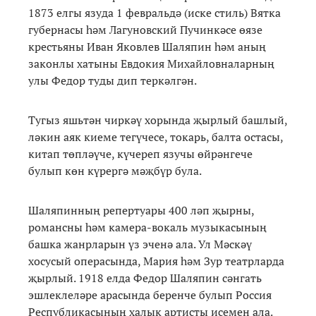
1873 елгы язуда 1 февральдә (иске стиль) Вятка
губернасы һәм Лагуновский Пучинкәсе өязе
крестьяны Иван Яковлев Шаляпин һәм аның
законлы хатыны Евдокия Михайловналарның
улы Федор туды дип теркәлгән.
Тугыз яшьтән чиркәү хорында җырлый башлый,
ләкин аяк киеме тегүчесе, токарь, балта остасы,
китап төпләүче, күчереп язучы өйрәнгече
булып көн күрергә мәҗбүр була.
Шаляпинның репертуары 400 ләп җырны,
романсны һәм камера-вокаль музыкасының
башка жанрларын үз эченә ала. Ул Мәскәү
хосусый операсында, Мария һәм Зур театрларда
җырлый. 1918 елда Федор Шаляпин сәнгать
эшлеклеләре арасында беренче булып Россия
Республикасының халык артисты исемен ала.