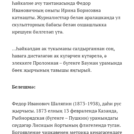
Һәйкәлне ачу тантанасында Федор
Ивановичның оныгы Ирина Борисовна
катнашты. Журналистлар белән аралашканда ул
скульпторның бабасы белән охшашлыкка
ирешүен билгеләп үтә.
…Һәйкәлдән ак тукыманы салдырганнан соң,
һавага дистәләгән ак күгәрчен күтәрелә, ә
элеккеге Проломная – бүгенге Бауман урамында
бөек җырчының тавышы яңгырый.
Белешмә:
Федор Иванович Шаляпин (1873-1938), даһи рус
җырчысы. 1873 елның 13 февралендә Казанда,
Рыбнорядская (бүгенге – Пушкин) урамындагы
сәүдәгәр Лисицын йортының флигелендә туган.
Богоявление чиркәвенең метрика кенәгәсендәге