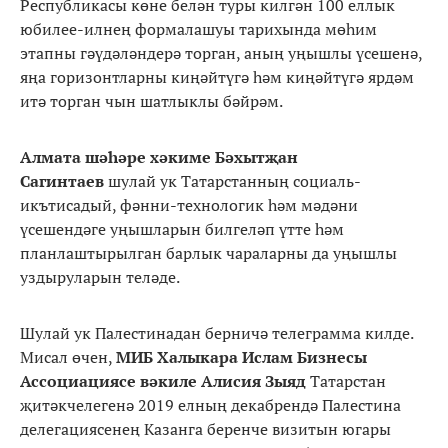
Республикасы көне белән туры килгән 100 еллык
юбилее-илнең формалашуы тарихында мөһим
этапны гәүдәләндерә торган, аның уңышлы үсешенә,
яңа горизонтларны киңәйтүгә һәм киңәйтүгә ярдәм
итә торган чын шатлыклы бәйрәм.
Алмата шәһәре хәкиме Бәхытҗан
Сагинтаев
шулай ук Татарстанның социаль-
икътисадый, фәнни-технологик һәм мәдәни
үсешендәге уңышларын билгеләп үтте һәм
планлаштырылган барлык чараларны да уңышлы
уздыруларын теләде.
Шулай ук Палестинадан берничә телеграмма килде.
Мисал өчен,
МИБ Халыкара Ислам Бизнесы
Ассоциациясе вәкиле Алисия Зыяд
Татарстан
җитәкчелегенә 2019 елның декабрендә Палестина
делегациясенең Казанга беренче визитын югары