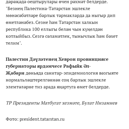
дәрәҗәдә оештырулары өчен рәхмәт белдерде.
"Безнең Палестина-Татарстан эшлекле
мөнәсәбәтләре барлык тармакларда да ныгыр дип
өметләнәбез. Сезне һәм Татарстан халкын
республика 100 еллыгы белән чын күңелдән
котлыйбыз. Сезгә сәламәтлек, тынычлык һәм бәхет
телим".
Палестин Дәүләтенең Хеврон провинциясе
губернаторы ярдәмчесе Рафыйк Әл-
Җабари
дөньяда санитар-эпидемиология вәзгыяте
нормальләштерелгәннән соң барлык эшлекле
элемтәләрне тиз арада яңартуга өмет белдерде.
ТР Президенты Матбугат хезмәте, Булат Низамиев
Фото: president.tatarstan.ru