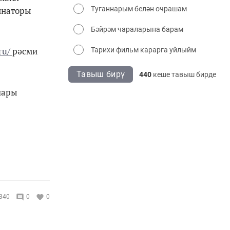
Туганнарым белән очрашам
динаторы
Бәйрәм чараларына барам
ru/
рәсми
Тарихи фильм карарга уйлыйм
Тавыш бирү
440
кеше тавыш бирде
лары
340
0
0