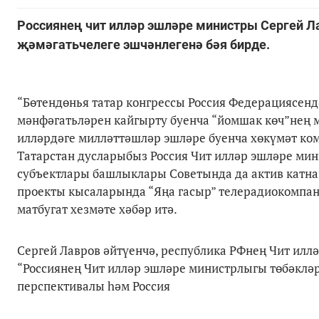
Россиянең чит илләр эшләре министры Сергей 
җәмәгатьчелеге эшчәнлегенә бәя бирде.
“Бөтендөнья татар конгрессы Россия Федерациясен
мәнфәгатьләрен кайгырту буенча “йомшак көч”нең м
илләрдәге милләттәшләр эшләре буенча хөкүмәт ком
Татарстан дусларыбыз Россия Чит илләр эшләре ми
субъектлары башлыклары Советында да актив катнаша
проекты кысаларында “Яңа гасыр” телерадиокомпан
матбугат хезмәте хәбәр итә.
Сергей Лавров әйтүенчә, республика РФнең Чит илл
“Россиянең Чит илләр эшләре министрлыгы төбәкләр
перспективалы һәм Россия