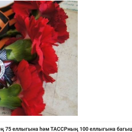
нең 75 еллыгына һәм ТАССРның 100 еллыгына багы