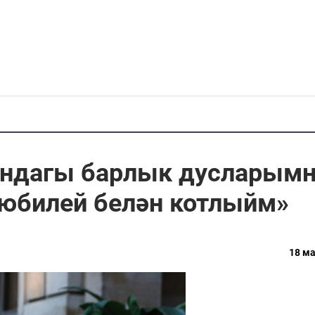
андагы барлык дусларым
 юбилей белән котлыйм»
18 ма