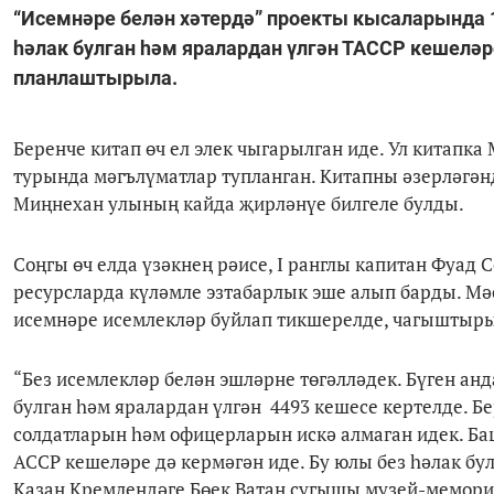
“Исемнәре белән хәтердә” проекты кысаларында 
һәлак булган һәм яралардан үлгән ТАССР кешелә
планлаштырыла.
Беренче китап өч ел элек чыгарылган иде. Ул китапк
турында мәгълүматлар тупланган. Китапны әзерләгә
Миңнехан улының кайда җирләнүе билгеле булды.
Соңгы өч елда үзәкнең рәисе, I ранглы капитан Фуад
ресурсларда күләмле эзтабарлык эше алып барды. М
исемнәре исемлекләр буйлап тикшерелде, чагыштыр
“Без исемлекләр белән эшләрне төгәлләдек. Бүген а
булган һәм яралардан үлгән 4493 кешесе кертелде. Б
солдатларын һәм офицерларын искә алмаган идек. Ба
АССР кешеләре дә кермәгән иде. Бу юлы без һәлак б
Казан Кремлендәге Бөек Ватан сугышы музей-мемори