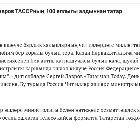
Лавров ТАССРның 100 еллыгы алдыннан татар
дә яшәүче барлык халыкларның чит илләрдәге милләтт
өһим бер коралы булып тора. Казан һәрвакыттагыча чи
иссиясенең бик актив катнашучысы булып кала, шулай 
нистрлыгы каршында эшләп килүче Россия Федерациясе
”, - дип сөйләде Сергей Лавров «Tatarstan Today. Дөнь
иясенә. Бу турыда Россия Чит илләр эшләре министрл
әр эшләре министрлыгы белән нәтиҗәле хезмәттәшлек а
 белән эшләгән теләсә кайсы форматта Татарстан тәҗр