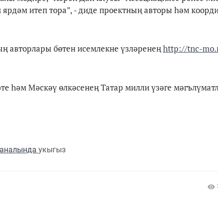
м ярдәм итеп тора”, - диде проектның авторы һәм коор
ың авторлары бөтен исемлекне үзләренең
http://tnc-mo.
әте һәм Мәскәү өлкәсенең Татар милли үзәге мәгълүмат
каналында
укыгыз