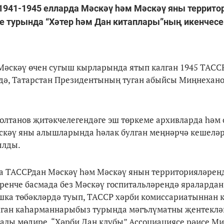
1941-1945 елларда Мәскәү һәм Мәскәү яны террито
ре турында “Хәтер һәм Дан китаплары”ның икенчесе
а Мәскәү өчен сугыш кырларында ятып калган 1945 ТАСС
ндә, Татарстан Президентының туган абыйсы Миңнехан
 Солтанов җитәкчелегендәге эш төркеме архивларда һәм
әскәү яны алышларында һәлак булган меңнәрчә кешелә
ылды.
нда ТАССРдан Мәскәү һәм Мәскәү янын территорияләрен
еренче басмада без Мәскәү госпитальләрендә яралардан 
шка төбәкләрдә туып, ТАССР хәрби комиссариатыннан к
улган каһарманнарыбыз турында мәгълүматны җентеклә
алы мөдире, “Хәрби Дан клубы” Ассоциациясе рәисе М