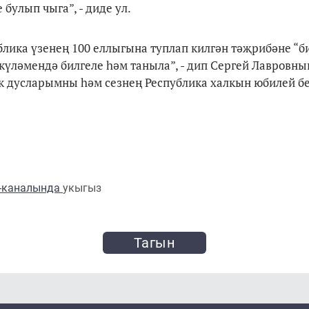
булып чыга”, - диде ул.
лика үзенең 100 еллыгына туплап килгән тәҗрибәне “бик
 күләмендә билгеле һәм таныла”, - дип Сергей Лавровны
ык дусларымны һәм сезнең Республика халкын юбилей б
m-каналында
укыгыз
Тагын