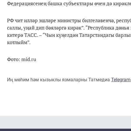
Федерациясенең башка субъектлары өчен дә кирәкле 
РФ чит илләр эшләре министры билгеләвенчә, респуб
саллы, уңай дип бәяләргә кирәк”. “Республика дөнья
китерә ТАСС. – “Чын күңелдән Татарстандагы барл
котлыйм”.
Фото: mid.ru
Иң мөһим һәм кызыклы язмаларны Татмедиа
Telegra