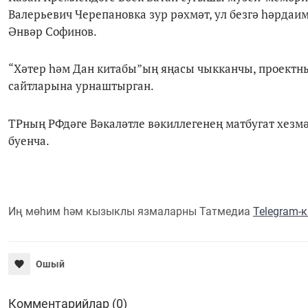
Валерьевич Черепановка зур рәхмәт, ул безгә һәрдаи
Әнвәр Софинов.
“Хәтер һәм Дан китабы”ың яңасы чыкканчы, проектн
сайтларына урнаштырган.
ТРның РФдәге Вәкаләтле вәкиллегенең матбугат хезм
буенча.
Иң мөһим һәм кызыклы язмаларны Татмедиа
Telegram-
Ошый
Комментарийлар (0)