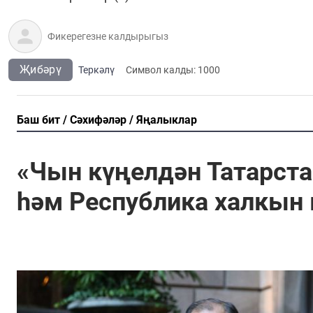
Җибәрү
Теркәлү
Cимвол калды:
1000
Баш бит
Сәхифәләр
Яңалыклар
«Чын күңелдән Татарст
һәм Республика халкын