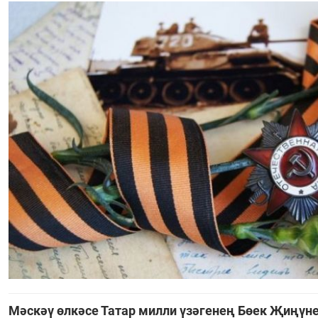
Мәскәү өлкәсе Татар милли үзәгенең Бөек Җиңү