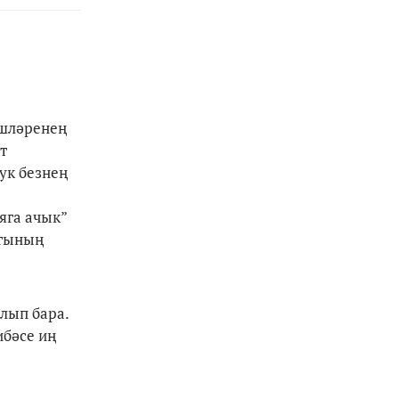
әшләренең
т
ук безнең
яга ачык”
ыгының
лып бара.
ибәсе иң