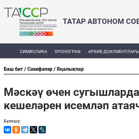
ТАТАР АВТОНОМ СО
СИМВОЛИКА
ХРОНОГРАФ
АРХИВ ДОКУМЕНТЛАР
Баш бит
Сәхифәләр
Яңалыклар
Мәскәү өчен сугышларда
кешеләрен исемләп атая
Бүлешү: