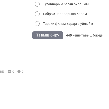
Туганнарым белән очрашам
Бәйрәм чараларына барам
Тарихи фильм карарга уйлыйм
Тавыш бирү
440
кеше тавыш бирде
353
0
0