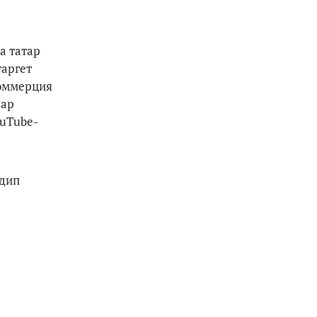
а татар
таргет
коммерция
лар
ouTube-
 дип