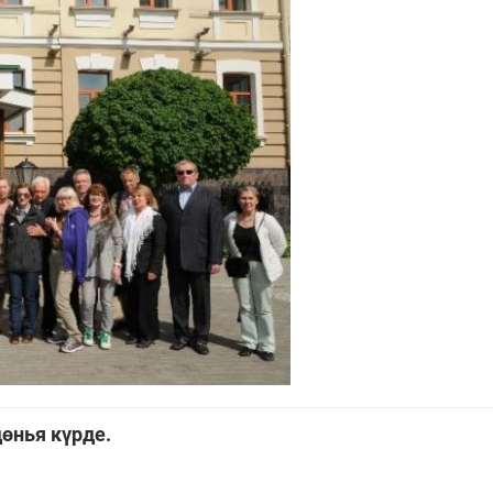
өнья күрде.