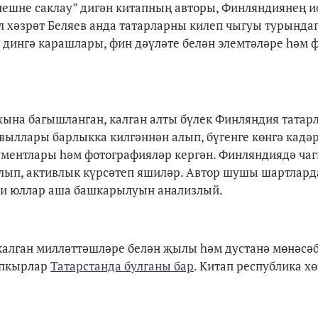
әнешне саклау” дигән китапның авторы, Финляндиянең и
хәзрәт Беляев анда татарларны килеп чыгуы турында
дингә карашлары, фин дәүләте белән элемтәләре һәм 
ына багышланган, калган алты бүлек Финляндия татар
выллары барлыкка килгәннән алып, бүгенге көнгә кадә
окументлары һәм фотографияләр кергән. Финляндиядә ч
булып, активлык күрсәтеп яшиләр. Автор шушы шартлард
ди юллар аша башкарылуын анализлый.
калган милләттәшләре белән җылы һәм дустанә мөнәсә
апкырлар
Татарстанда булганы бар
. Китап республика х