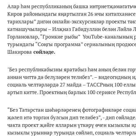
Алар һәм республликаның башка интрнетҗәмәгатьч
Киров районындагы яңартылган 26 нчы китапханәсе
тарихлары” дигән онлайн-экскурсияләр проекты тәк
катнашучылары – Илҗназ Габидуллин белән Ләйлә Л
Горлановлар, “Громкие рыбы” YouTube-каналының р
турындагы “Соңгы программа” сериалының продюсе
Шакирова
сөйләде.
"Без республикабызны яратабыз һәм аның белән гор
аннан читтә дә белүләрен телибез”. – видеогидның
социаль челтәрләрдә 27 майда – ТАССРның 100 еллы
артып китте. Проектның барлык 100 сериясе Республ
“Без Татарстан шәһәрләренең фотографияләре соци
җәлеп итә торган булсын дип телибез”, - дип сөйләд
чакта проект җәйге ялларын үткәрү өчен кызыклы и
кызыклы урыннар турында сөйләп, социаль челтәрл