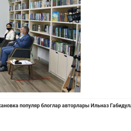
ановка популяр блоглар авторлары Ильназ Габидул