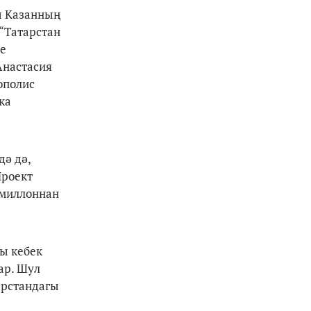
ы Казанның
“Татарстан
че
Анастасия
ополис
ка
дә дә,
Проект
 миллоннан
ы кебек
ар. Шул
арстандагы