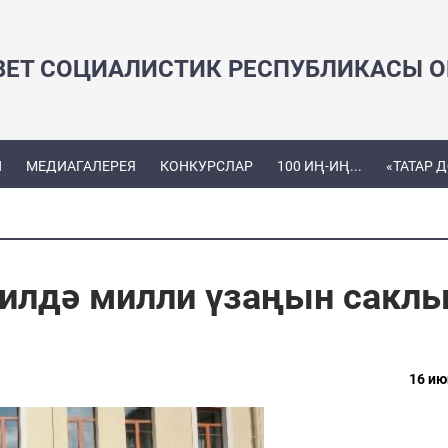
ВЕТ СОЦИАЛИСТИК РЕСПУБЛИКАСЫ ОЕ
Ы
МЕДИАГАЛЕРЕЯ
КОНКУРСЛАР
100 ИҢ-ИҢ...
«ТАТАР 
т илдә милли үзаңын сакл
16 ию