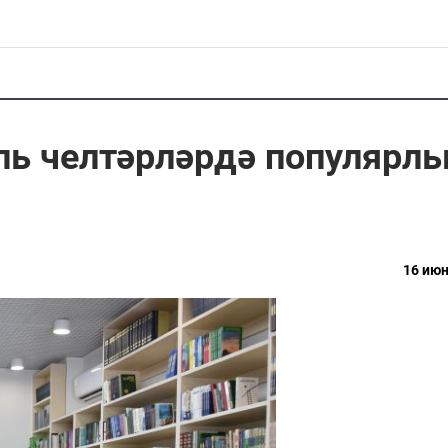
ль челтәрләрдә популярл
16 июн