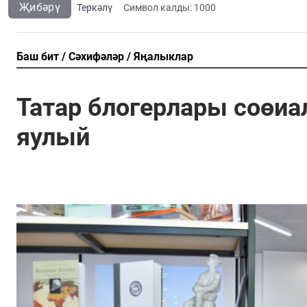
Җибәрү
Теркәлү
Cимвол калды:
1000
Баш бит
Сәхифәләр
Яңалыклар
Татар блогерлары соөиа
яулый