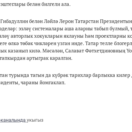
эштеглары белән билгели ала.
 Гибадуллин белән Ләйлә Лерон Татарстан Президентын
деләр: эзләү системалары аша аларны табып булмый, 
ияләү авторлык хокукларын яклауны һәм проектларны 
ге өлкә төбәк чикләрен узган инде. Татар телле блогер
лык казанып килә. Мәсәлән, Салават Фәтхетдиновның Y
тапкырдан артыграк каралган.
стан турында тагын да күбрәк тарихлар барлыкка килер
зиденты, чараны йомгаклап.
m-каналында
укыгыз