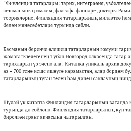
“Финляндия татарлары: тарих, интеграөия, үзбилгел
оешмасының имамы, фәлсәфә фәннәре докторы Рамил 
теорияләрне, Финляндия татарларының милләткә һәм 
белән мөнәсәбәтләре турында сөйли.
Басманың беренче өлешеш татарларның гомуми тарих
җәмәгатьчелегенең Түбән Новгород өлкәсендә татар а
тарихларын үз эченә ала. Китапка уникаль архив д
аз – 700 генә кеше яшәүгә карамастан, алар бердәм 
татарларының туган телен һәм динен саклауның нин
Шулай ук китапта Финляндия татарларының ватанда 
турында дә сөйләнә. Финляндия татарларының күп т
бирелгән грант акчасына чыгарылган.