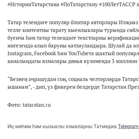
#ИсторииТатарстана #ПоТатарстану #100ЛетТАССР х
Татар телендәге популяр блоглар авторлары Илҗназ
телле контентны тарату кыенлыклары турында сөйлә
буенча һәм татар телендәге текстларны верификац
нигезендә алып баруны катлауландыра. Шулай да әле
Instagram, Facebook һәм YouTubeта шактый популяр
каналындагы язмалары дөнья күләмендә 3 миллион 
“Безнең очрашудан соң, социаль челтәрләрдә Татар
ышанам”, - дип, үз фикерен белдерде Татарстан Пре
Фото: tatarstan.ru
Иң мөһим һәм кызыклы язмаларны Татмедиа
Telegra