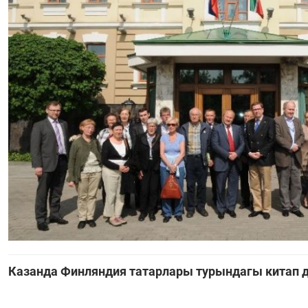
Казанда Финляндия татарлары турындагы китап д