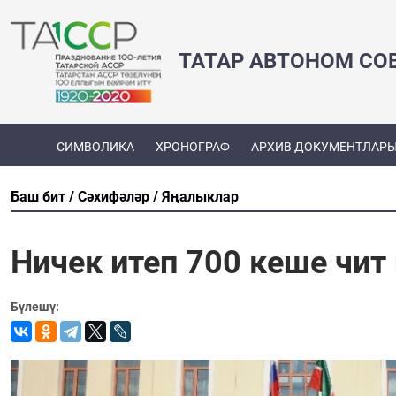
ТАТАР АВТОНОМ СО
СИМВОЛИКА
ХРОНОГРАФ
АРХИВ ДОКУМЕНТЛАР
Баш бит
Сәхифәләр
Яңалыклар
Ничек итеп 700 кеше чи
Бүлешү: