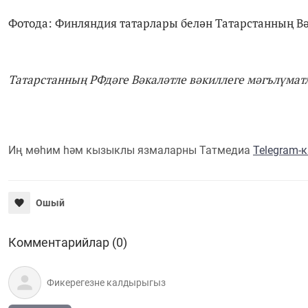
Фотода: Финляндия татарлары белән Татарстанның Вә
Татарстанның РФдәге Вәкаләтле вәкиллеге мәгълүмат
Иң мөһим һәм кызыклы язмаларны Татмедиа
Telegram-
Ошый
Комментарийлар (0)