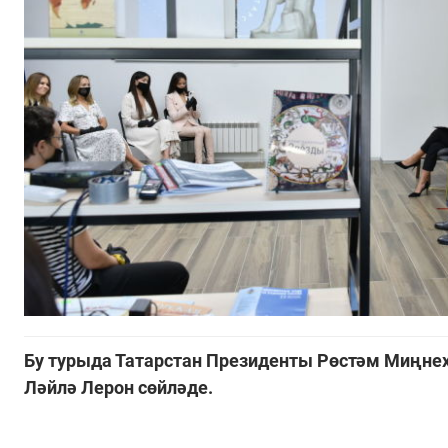
Бу турыда Татарстан Президенты Рөстәм Миңнех
Ләйлә Лерон сөйләде.