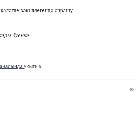
каләтле вәкиллегендә очрашу
лары буенча
каналында
укыгыз