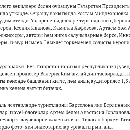
елеге вәкилләре белән очрашуны Татарстан Президент
ндә үткәрде. Очрашу вакытында Рөстәм Миңнехановка 
үдим ителде. Үзләренең идеяләре турында аның берен
ерон, Ксения Иванова, Камилла Хафизова, Артаем һәм 
ежиссеры, авторы һәм нигез салучыларның берсе, Инн
ры Тимур Исмаев, “Ямьле” төркеменең солисты Верони
урланабыз. Без Татарстан тарихын республиканың үзен
 идеясен продюсер Валерия Ким шулай дип тасвирлады. 
гы көнендә башланып китте, һәм аның аудиториясе 1,3
ика көненә чыгып бетәчәк.
аль челтәрләрдә туристларны Барселона яки Берлиннык
еләр travel-блогерлар Артем белән Анастасия Горлановл
деяләр эзләүчеләрне җәлеп итәчәк. Теләгән һәркем Тат
әрдә фото- яки видеотарихлар урнаштырып, аны