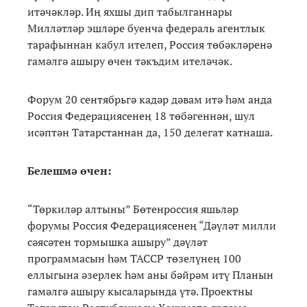
итәчәкләр. Иң яхшы дип табылганнары
Милләтләр эшләре буенча федераль агентлык
тарафыннан кабул ителеп, Россия төбәкләренә
гамәлгә ашыру өчен тәкъдим ителәчәк.
Форум 20 сентябрьгә кадәр дәвам итә һәм анда
Россия Федерациясенең 18 төбәгеннән, шул
исәптән Татарстаннан да, 150 делегат катнаша.
Белешмә өчен:
“Төркиләр алтыны” Бөтенроссия яшьләр
форумы Россия Федерациясенең “Дәүләт милли
сәясәтен тормышка ашыру” дәүләт
программасын һәм ТАССР төзелүнең 100
еллыгына әзерлек һәм аны бәйрәм итү Планын
гамәлгә ашыру кысаларында үтә. Проектны