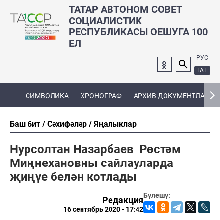
ТАТАР АВТОНОМ СОВЕТ
СОЦИАЛИСТИК
РЕСПУБЛИКАСЫ ОЕШУГА 100
ЕЛ
РУС
ТАТ
СИМВОЛИКА
ХРОНОГРАФ
АРХИВ ДОКУМЕНТЛАРЫ
Баш бит
Сәхифәләр
Яңалыклар
Нурсолтан Назарбаев Рөстәм
Миңнехановны сайлауларда
җиңүе белән котлады
Бүлешү:
Редакция
16 сентябрь 2020 - 17:42