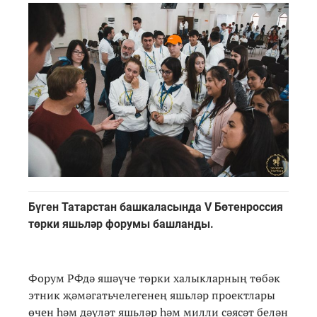
Бүген Татарстан башкаласында V Бөтенроссия
төрки яшьләр форумы башланды.
Форум РФдә яшәүче төрки халыкларның төбәк
этник җәмәгатьчелегенең яшьләр проектлары
өчен һәм дәүләт яшьләр һәм милли сәясәт белән