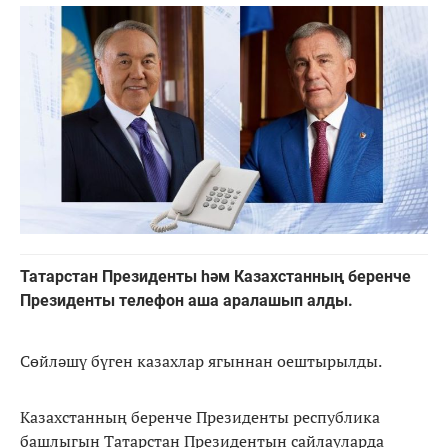
Татарстан Президенты һәм Казахстанның беренче
Президенты телефон аша аралашып алды.
Сөйләшү бүген казахлар ягыннан оештырылды.
Казахстанның беренче Президенты республика
башлыгын Татарстан Президентын сайлауларда