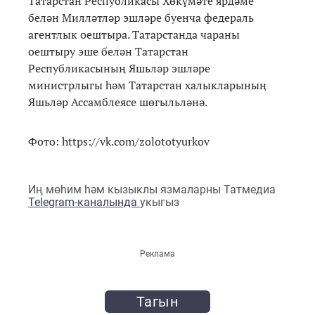
Татарстан Республикасы Хөкүмәте ярдәме
белән Милләтләр эшләре буенча федераль
агентлык оештыра. Татарстанда чараны
оештыру эше белән Татарстан
Республикасының Яшьләр эшләре
министрлыгы һәм Татарстан халыкларының
Яшьләр Ассамблеясе шөгыльләнә.
Фото: https://vk.com/zolototyurkov
Иң мөһим һәм кызыклы язмаларны Татмедиа
Telegram-каналында
укыгыз
Реклама
Тагын