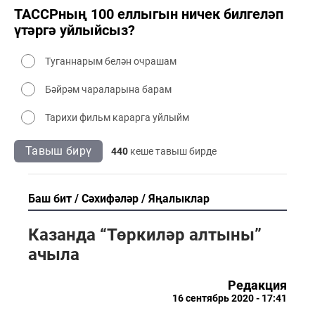
ТАССРның 100 еллыгын ничек билгеләп
үтәргә уйлыйсыз?
Туганнарым белән очрашам
Бәйрәм чараларына барам
Тарихи фильм карарга уйлыйм
Тавыш бирү
440
кеше тавыш бирде
Баш бит
Сәхифәләр
Яңалыклар
Казанда “Төркиләр алтыны”
ачыла
Редакция
16 сентябрь 2020 - 17:41