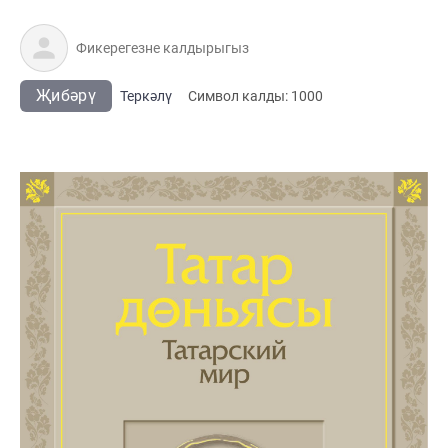
Җибәрү
Теркәлү
Cимвол калды:
1000