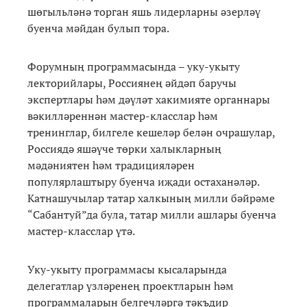
шөгыльләнә торган яшь лидерларны әзерләү
буенча мәйдан булып тора.
Форумның программасында – уку-укыту
лекторийлары, Россиянең әйдәп баручы
экспертлары һәм дәүләт хакимияте органнары
вәкилләреннән мастер-класслар һәм
тренинглар, билгеле кешеләр белән очрашулар,
Россиядә яшәүче төрки халыкларның
мәдәниятен һәм традицияләрен
популярлаштыру буенча иҗади остаханәләр.
Катнашучылар татар халкының милли бәйрәме
“Сабантуй”да була, татар милли ашлары буенча
мастер-класслар үтә.
Уку-укыту программасы кысаларында
делегатлар үзләренең проектларын һәм
программаларын белгечләргә тәкъдир