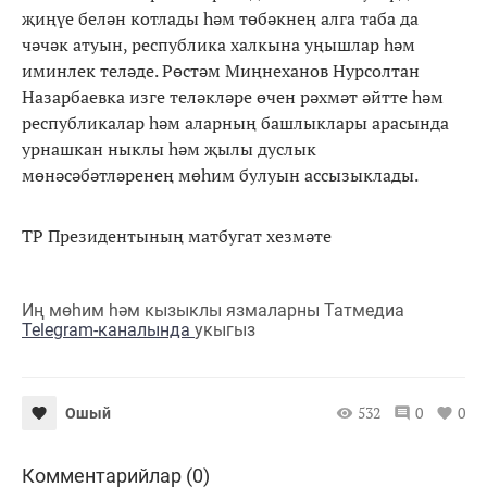
җиңүе белән котлады һәм төбәкнең алга таба да
чәчәк атуын, республика халкына уңышлар һәм
иминлек теләде. Рөстәм Миңнеханов Нурсолтан
Назарбаевка изге теләкләре өчен рәхмәт әйтте һәм
республикалар һәм аларның башлыклары арасында
урнашкан ныклы һәм җылы дуслык
мөнәсәбәтләренең мөһим булуын ассызыклады.
ТР Президентының матбугат хезмәте
Иң мөһим һәм кызыклы язмаларны Татмедиа
Telegram-каналында
укыгыз
532
0
0
Ошый
Комментарийлар (0)