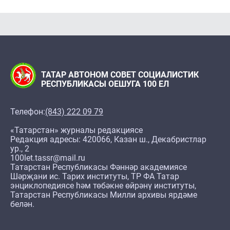
ТАТАР АВТОНОМ СОВЕТ СОЦИАЛИСТИК
РЕСПУБЛИКАСЫ ОЕШУГА 100 ЕЛ
Телефон:
(843) 222 09 79
«Татарстан» журналы редакциясе
Редакция адресы: 420066, Казан ш., Декабристлар
ур., 2
100let.tassr@mail.ru
Татарстан Республикасы Фәннәр академиясе
Шәрҗани ис. Тарих институты, ТР ФА Татар
энциклопедиясе һәм төбәкне өйрәнү институты,
Татарстан Республикасы Милли архивы ярдәме
белән.