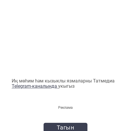
Иң мөһим һәм кызыклы язмаларны Татмедиа
Telegram-каналында
укыгыз
Реклама
Тагын