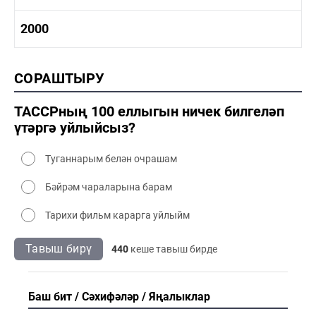
1980-1990 сәнәгать
1980-1990 мәдәният
1990-2000 тарих
2000
1990-2000 сәнәгать
1990-2000 мәдәният
2000 тарих
СОРАШТЫРУ
2000 сәнәгать
2000 мәдәният
ТАССРның 100 еллыгын ничек билгеләп
үтәргә уйлыйсыз?
Туганнарым белән очрашам
Бәйрәм чараларына барам
Тарихи фильм карарга уйлыйм
Тавыш бирү
440
кеше тавыш бирде
Баш бит
Сәхифәләр
Яңалыклар