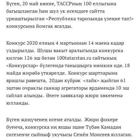
Бүген, 20 май көнне, ТАССРның 100 еллыгына
багышланган һәм шул ук исемдәге сайтта
урнаштырылган «Республика тарихында үзеңне тап!»
конкурсына йомгак ясалды.
Конкурс 2020 елның 4 мартыннан 14 маена кадәр
уздырылды. Шушы вакыт аралыгында конкурска
килгән 126 эш белән 100tatarstan.ru сайтының
«Конкурслар» бүлегендә танышырга мөмкин иде. 18
майда жирәбә үткәрелде. Конкурс шартларына
ярашлы рәвештә, 20дән күбрәк «лайк» җыйган 61
эштән очраклы саннар агрегаторы ярдәмендә 10 эш
сайлап алынды. Әлеге заявкалар жюри хөкеменә
юлланды.
Бүген җиңүченең исеме аталды. Жюри фикере
буенча, конкурска иң яхшы эшне Түбән Камадан
сигезенче сыйныф укучысы Семён Моисеев юллаган.