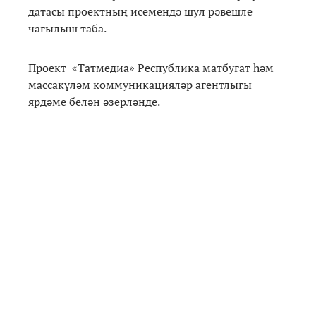
датасы проектның исемендә шул рәвешле
чагылыш таба.
Проект «Татмедиа» Республика матбугат һәм
массакүләм коммуникацияләр агентлыгы
ярдәме белән әзерләнде.