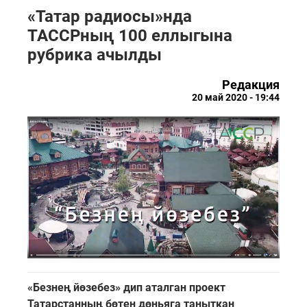
«Татар радиосы»нда
ТАССРның 100 еллыгына
рубрика ачылды
Редакция
20 май 2020 - 19:44
«Безнең йөзебез» дип аталган проект
Татарстанның бөтен дөньяга таныткан