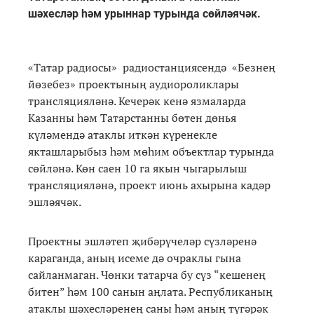
шәхесләр һәм урыннар турында сөйләячәк.
«Татар радиосы» радиостанциясендә «Безнең
йөзебез» проектының аудиороликлары
трансляцияләнә. Кечерәк кенә язмаларда
Казанны һәм Татарстанны бөтен дөнья
күләмендә атаклы иткән күренекле
якташларыбыз һәм мөһим объектлар турында
сөйләнә. Көн саен 10 га якын чыгарылыш
трансляцияләнә, проект июнь ахырына кадәр
эшләячәк.
Проектны эшләтеп җибәрүчеләр сүзләренә
караганда, аның исеме дә очраклы гына
сайланмаган. Чөнки татарча бу сүз “кешенең
битен” һәм 100 санын аңлата. Республиканың
атаклы шәхесләренең саны һәм аның түгәрәк