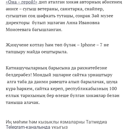
«Она – герой!»
дип аталган хикәя авторның әбисенең
әнисе – сугыш ветераны, санитарка, снайпер,
сугыштан соң шәфкать туташы, соңрак Зәй музее
директоры булып эшләгән Анна Ивановна
Моисеевага багышланган.
Җиңүчене котлау һәм төп бүләк – Iphone – 7 не
тапшыру майда оештырыла.
Катнашучыларның барысына да рәхмәтебезне
белдерәбез! Мондый эшләрне сайтка урнаштыру
алга таба да даими рәвештә алып барылачак, шуңа
күрә һәркем, сайтка кереп, республикабызның 100
еллык тарихының бер өлеше булган хикәяләр белән
таныша алачак.
Иң мөһим һәм кызыклы язмаларны Татмедиа
Telegram-каналында
укыгыз