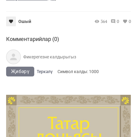
364
0
0
Ошый
Комментарийлар (0)
Җибәрү
Теркәлү
Cимвол калды:
1000