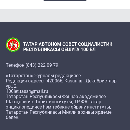
ТАТАР АВТОНОМ СОВЕТ СОЦИАЛИСТИК
РЕСПУБЛИКАСЫ ОЕШУГА 100 ЕЛ
Телефон:
(843) 222 09 79
«Татарстан» журналы редакциясе
Редакция адресы: 420066, Казан ш., Декабристлар
ур., 2
100let.tassr@mail.ru
Татарстан Республикасы Фәннәр академиясе
Шәрҗани ис. Тарих институты, ТР ФА Татар
энциклопедиясе һәм төбәкне өйрәнү институты,
Татарстан Республикасы Милли архивы ярдәме
белән.