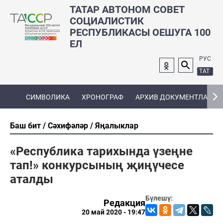
ТАТАР АВТОНОМ СОВЕТ
СОЦИАЛИСТИК
РЕСПУБЛИКАСЫ ОЕШУГА 100
ЕЛ
РУС
ТАТ
СИМВОЛИКА
ХРОНОГРАФ
АРХИВ ДОКУМЕНТЛАРЫ
Баш бит
Сәхифәләр
Яңалыклар
«Республика тарихында үзеңне
тап!» конкурсының җиңүчесе
аталды
Бүлешү:
Редакция
20 май 2020 - 19:47