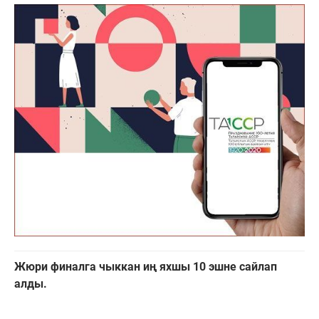
Жюри финалга чыккан иң яхшы 10 эшне сайлап
алды.