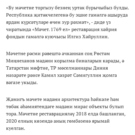
«Бу мәчетне торгызу безнең уртак бурычыбыз булды.
Республика җитәкчелегенә бу эшне гамәлгә ашыруда
ярдәм күрсәтүләре өчен зур рәхмәт», - диде үз
чиратында «Мәчет. 1769 ел» реставрация хәйрия
фондын гамәлгә куючысы Илгиз Хәйруллин.
Мәчетне рәсми рәвештә ачканнан соң Рөстәм
Миңнеханов мәдәни корылма биналарын карады, ә
Татарстан мөфтие, ТР мөселманнары Диния
нәзарәте рәисе Камил хәзрәт Сәмигуллин җомга
вәгазе укыды.
Җәмигъ мәчете мәдәни архитектура һәйкәле һәм
төбәк әһәмиятендәге мәдәни мирас объекты булып
тора. Мәчетне реставрацияләү 2018 елда башланган,
2020 елның көзендә аның гөмбәзенә ярымай
куелган.