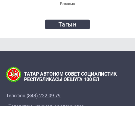
Реклама
Тагын
ТАТАР АВТОНОМ СОВЕТ СОЦИАЛИСТИК
РЕСПУБЛИКАСЫ ОЕШУГА 100 ЕЛ
Телефон:
(843) 222 09 79
«Татарстан» журналы редакциясе
Редакция адресы: 420066, Казан ш., Декабристлар
ур., 2
100let.tassr@mail.ru
Татарстан Республикасы Фәннәр академиясе
Шәрҗани ис. Тарих институты, ТР ФА Татар