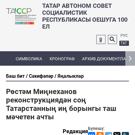
ТАТАР АВТОНОМ СОВЕТ
СОЦИАЛИСТИК
РЕСПУБЛИКАСЫ ОЕШУГА 100
ЕЛ
РУС
ТАТ
СИМВОЛИКА
ХРОНОГРАФ
АРХИВ ДОКУМЕНТЛАРЫ
Баш бит
Сәхифәләр
Яңалыклар
Рөстәм Миңнеханов
реконструкциядән соң
Татарстанның иң борынгы таш
мәчетен ачты
Бүлешү:
Редакция