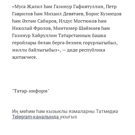
«Муса Җәлил һәм Газинур Гафиятуллин, Петр
Гаврилов һәм Михаил Девятаев, Борис Кузнецов
һәм Әхтәм Сабиров, Илдус Мостюков һәм
Николай Фролов, Минтимер Шәймиев һәм
Газинур Хәйруллин Татарстанның башка
геройлары белән бергә безнең горурлыгыбыз,
милли байлыгыбыз», — диде республика
җитәкчесе.
"Татар-информ"
Иң мөһим һәм кызыклы язмаларны Татмедиа
Telegram-каналында
укыгыз