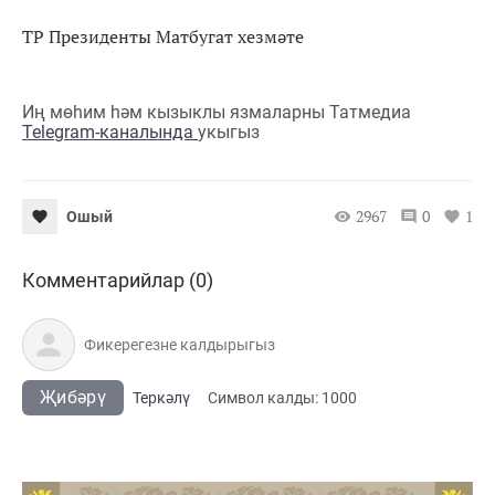
ТР Президенты Матбугат хезмәте
Иң мөһим һәм кызыклы язмаларны Татмедиа
Telegram-каналында
укыгыз
2967
0
1
Ошый
Комментарийлар (0)
Җибәрү
Теркәлү
Cимвол калды:
1000