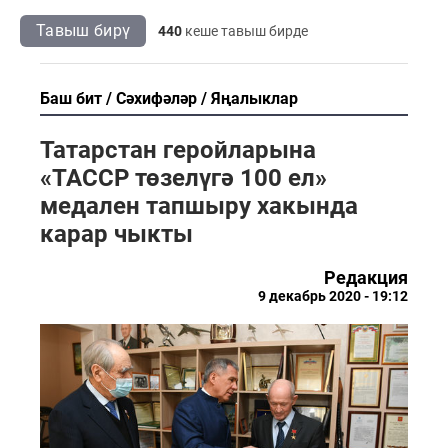
Тавыш бирү
440
кеше тавыш бирде
Баш бит
Сәхифәләр
Яңалыклар
Татарстан геройларына
«ТАССР төзелүгә 100 ел»
медален тапшыру хакында
карар чыкты
Редакция
9 декабрь 2020 - 19:12