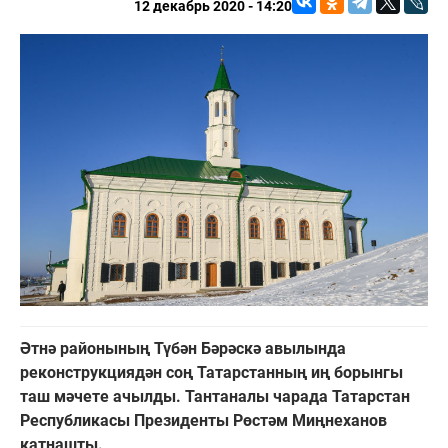
12 декабрь 2020 - 14:20
Әтнә районының Түбән Бәрәскә авылында
реконструкциядән соң Татарстанның иң борынгы
таш мәчете ачылды. Тантаналы чарада Татарстан
Республикасы Президенты Рөстәм Миңнеханов
катнашты.