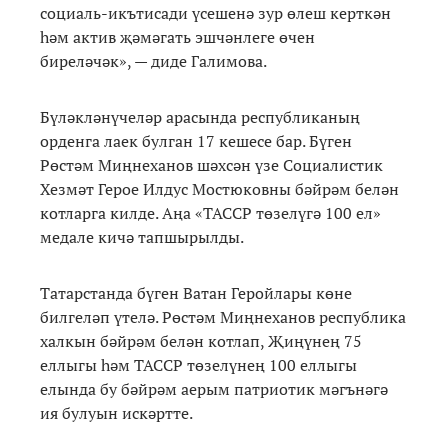
социаль-икътисади үсешенә зур өлеш керткән
һәм актив җәмәгать эшчәнлеге өчен
биреләчәк», — диде Галимова.
Бүләкләнүчеләр арасында республиканың
орденга лаек булган 17 кешесе бар. Бүген
Рөстәм Миңнеханов шәхсән үзе Социалистик
Хезмәт Герое Илдус Мостюковны бәйрәм белән
котларга килде. Аңа «ТАССР төзелүгә 100 ел»
медале кичә тапшырылды.
Татарстанда бүген Ватан Геройлары көне
билгеләп үтелә. Рөстәм Миңнеханов республика
халкын бәйрәм белән котлап, Җиңүнең 75
еллыгы һәм ТАССР төзелүнең 100 еллыгы
елында бу бәйрәм аерым патриотик мәгънәгә
ия булуын искәртте.