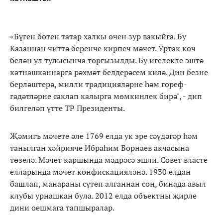
«Бүген бөтен татар халкы өчен зур вакыйга. Бу
Казаннан читтә беренче кирпеч мәчет. Уртак көч
белән ул тулысынча торгызылды. Бу игелекле эштә
катнашканнарга рәхмәт белдерәсем килә. Дин безне
берләштерә, милли традицияләрне һәм гореф-
гадәтләрне саклап калырга мөмкинлек бирә", - дип
билгеләп үтте ТР Президенты.
Җәмигъ мәчете әле 1769 елда ук эре сәүдәгәр һәм
танылган хәйрияче Ибраһим Борнаев акчасына
төзелә. Мәчет каршында мәдрәсә эшли. Совет власте
елларында мәчет конфискацияләнә. 1930 елдан
башлап, манараны сүтеп алганнан соң, бинада авыл
клубы урнашкан була. 2012 елда объектны җирле
дини оешмага тапшыралар.