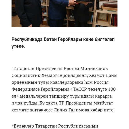
Республикада Ватан Геройлары көне билгеләп
үтелә.
Татарстан Президенты Рөстәм Миңнеханов
Социалистик Хезмәт Геройларына, Хезмәт Даны
орденының тулы кавалерларына һәм Россия
Федерациясе Геройларына «ТАССР төзелүгә 100
ел» медальләрен тапшыру турындагы карарга
имза куйды. Бу хакта ТР Президенты матбугат
хезмәте җитәкчесе Лилия Галимова хәбәр итте.
«Бүләкләр Татарстан Республикасының