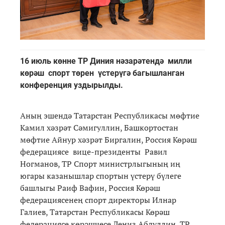
16 июль көнне ТР Диния нәзарәтендә милли
көрәш спорт төрен үстерүгә багышланган
конференция уздырылды.
Аның эшендә Татарстан Республикасы мөфтие
Камил хәзрәт Сәмигуллин, Башкортостан
мөфтие Айнур хәзрәт Биргалин, Россия Көрәш
федерациясе вице-президенты Равил
Ногманов, ТР Спорт министрлыгының иң
югары казанышлар спортын үстерү бүлеге
башлыгы Раиф Вафин, Россия Көрәш
федерациясенең спорт директоры Илнар
Галиев, Татарстан Республикасы Көрәш
федерациясе көрәшчесе Лениз Абдуллин, ТР