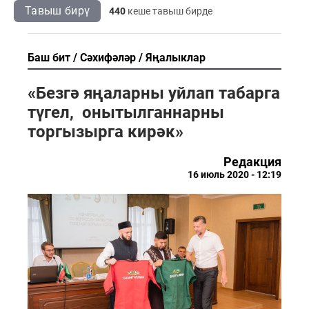
Тавыш бирү
440
кеше тавыш бирде
Баш бит
Сәхифәләр
Яңалыклар
«Безгә яңаларны уйлап табарга
түгел, онытылганнарны
торгызырга кирәк»
Редакция
16 июль 2020 - 12:19