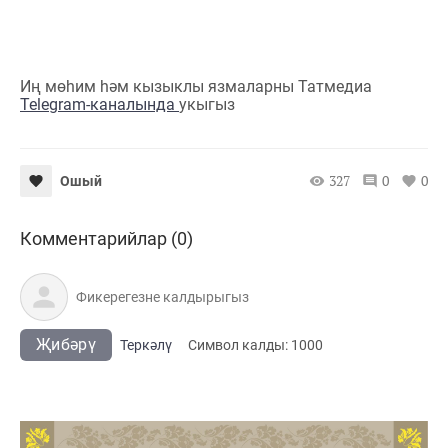
Иң мөһим һәм кызыклы язмаларны Татмедиа
Telegram-каналында
укыгыз
327
0
0
Ошый
Комментарийлар (0)
Җибәрү
Теркәлү
Cимвол калды:
1000