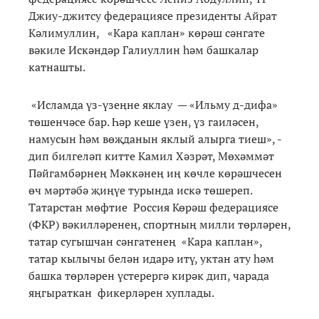
Джиу-джитсу федерациясе президенты Айрат
Кәлимуллин, «Кара каплан» көрәш сәнгате
вәкиле Искәндәр Галиуллин һәм башкалар
катнашты.
«Исламда үз-үзеңне яклау — «Ильму д-дифа»
төшенчәсе бар. Һәр кеше үзен, үз гаиләсен,
намусын һәм вөҗданын яклый алырга тиеш», -
дип билгеләп китте Камил Хәзрәт, Мөхәммәт
Пәйгамбәрнең Мәккәнең иң көчле көрәшчесен
өч мәртәбә җиңүе турында искә төшереп.
Татарстан мөфтие Россия Көрәш федерациясе
(ФКР) вәкилләренең, спортның милли төрләрен,
татар сугышчан сәнгатенең «Кара каплан»,
татар кылычы белән идарә итү, уктан ату һәм
башка төрләрен үстерергә кирәк дип, чарада
яңгыраткан фикерләрен хуплады.