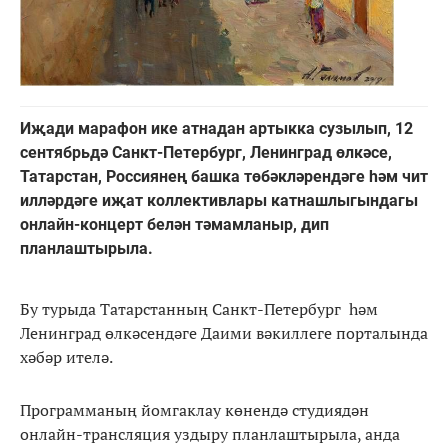
Иҗади марафон ике атнадан артыкка сузылып, 12
сентябрьдә Санкт-Петербург, Ленинград өлкәсе,
Татарстан, Россиянең башка төбәкләрендәге һәм чит
илләрдәге иҗат коллективлары катнашлыгындагы
онлайн-концерт белән тәмамланыр, дип
планлаштырыла.
Бу турыда Татарстанның Санкт-Петербург һәм
Ленинград өлкәсендәге Даими вәкиллеге порталында
хәбәр ителә.
Программаның йомгаклау көнендә студиядән
онлайн-трансляция уздыру планлаштырыла, анда