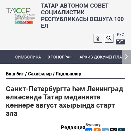
ТАТАР АВТОНОМ СОВЕТ
СОЦИАЛИСТИК
РЕСПУБЛИКАСЫ ОЕШУГА 100
ЕЛ
РУС
ТАТ
СИМВОЛИКА
ХРОНОГРАФ
АРХИВ ДОКУМЕНТЛАРЫ
Баш бит
Сәхифәләр
Яңалыклар
Санкт-Петербургта һәм Ленинград
өлкәсендә Татар мәдәнияте
көннәре август ахырында старт
ала
Бүлешү:
Редакция