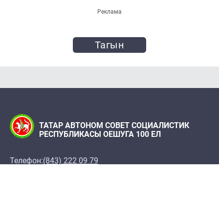
Реклама
Тагын
ТАТАР АВТОНОМ СОВЕТ СОЦИАЛИСТИК
РЕСПУБЛИКАСЫ ОЕШУГА 100 ЕЛ
Телефон:
(843) 222 09 79
«Татарстан» журналы редакциясе
Редакция адресы: 420066, Казан ш., Декабристлар
ур., 2
100let.tassr@mail.ru
Татарстан Республикасы Фәннәр академиясе