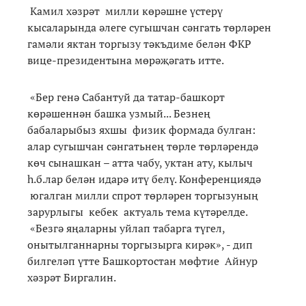
Камил хәзрәт милли көрәшне үстерү
кысаларында әлеге сугышчан сәнгать төрләрен
гамәли яктан торгызу тәкъдиме белән ФКР
вице-президентына мөрәҗәгать итте.
«Бер генә Сабантуй да татар-башкорт
көрәшеннән башка узмый... Безнең
бабаларыбыз яхшы физик формада булган:
алар сугышчан сәнгатьнең төрле төрләрендә
көч сынашкан – атта чабу, уктан ату, кылыч
һ.б.лар белән идарә итү белү. Конференциядә
югалган милли спрот төрләрен торгызуның
зарурлыгы кебек актуаль тема күтәрелде.
«Безгә яңаларны уйлап табарга түгел,
онытылганнарны торгызырга кирәк», - дип
билгеләп үтте Башкортостан мөфтие Айнур
хәзрәт Биргалин.