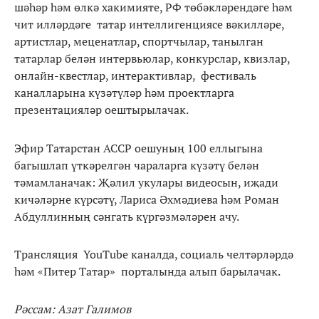
шәһәр һәм өлкә хакимияте, РФ төбәкләрендәге һәм
чит илләрдәге татар интеллигенциясе вәкилләре,
артистлар, меценатлар, спортчылар, танылган
татарлар белән интервьюлар, конкурслар, квизлар,
онлайн-квестлар, интерактивлар, фестиваль
каналларына күзәтүләр һәм проектларга
презентацияләр оештырылачак.
Эфир Татарстан АССР оешуның 100 еллыгына
багышлап үткәрелгән чараларга күзәтү белән
тәмамланачак: Җәлил укулары видеосын, иҗади
кичәләрне күрсәтү, Лариса Әхмәдиева һәм Роман
Абдуллинның сәнгать күргәзмәләрен ачу.
Трансляция YouTube каналда, социаль челтәрләрдә
һәм «Питер Татар» порталында алып барылачак.
Рәссам: Азат Галимов