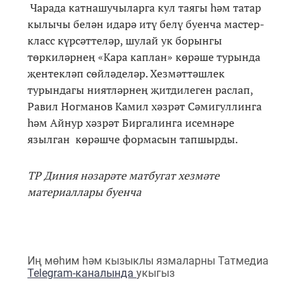
Чарада катнашучыларга кул таягы һәм татар
кылычы белән идарә итү белү буенча мастер-
класс күрсәттеләр, шулай ук борынгы
төркиләрнең «Кара каплан» көрәше турында
җентекләп сөйләделәр. Хезмәттәшлек
турындагы ниятләрнең җитдилеген раслап,
Равил Ногманов Камил хәзрәт Сәмигуллинга
һәм Айнур хәзрәт Биргалинга исемнәре
язылган көрәшче формасын тапшырды.
ТР Диния нәзарәте матбугат хезмәте
материаллары буенча
Иң мөһим һәм кызыклы язмаларны Татмедиа
Telegram-каналында
укыгыз