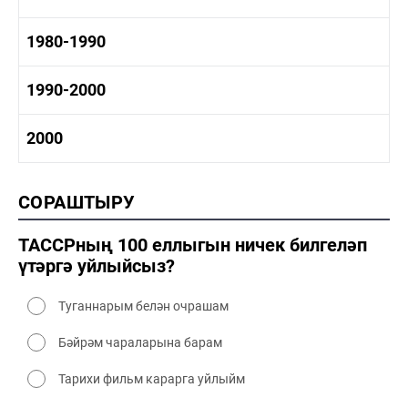
1960-1970 сәнәгать
1960-1970 мәдәният
1970-1980 тарих
1980-1990
1970-1980 сәнәгать
1970-1980 мәдәният
1980-1990 тарих
1990-2000
1980-1990 сәнәгать
1980-1990 мәдәният
1990-2000 тарих
2000
1990-2000 сәнәгать
1990-2000 мәдәният
2000 тарих
СОРАШТЫРУ
2000 сәнәгать
2000 мәдәният
ТАССРның 100 еллыгын ничек билгеләп
үтәргә уйлыйсыз?
Туганнарым белән очрашам
Бәйрәм чараларына барам
Тарихи фильм карарга уйлыйм