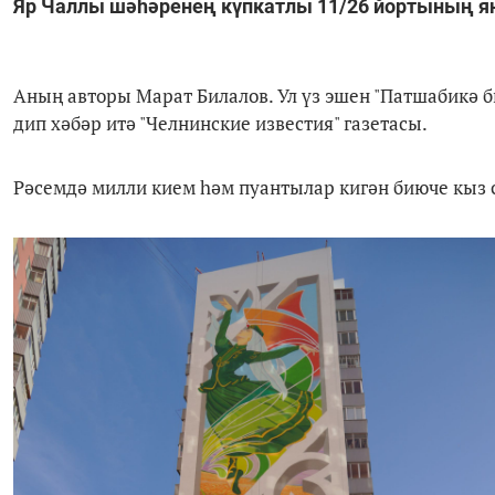
Яр Чаллы шәһәренең күпкатлы 11/26 йортының я
Аның авторы Марат Билалов. Ул үз эшен "Патшабикә 
дип хәбәр итә "Челнинские известия" газетасы.
Рәсемдә милли кием һәм пуантылар кигән биюче кыз 