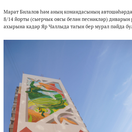
Марат Билалов һәм аның командасының автошәһәрдә э
8/14 йорты (сыерчык оясы белән песнәкләр) диварын р
ахырына кадәр Яр Чаллыда тагын бер мурал пәйда бу