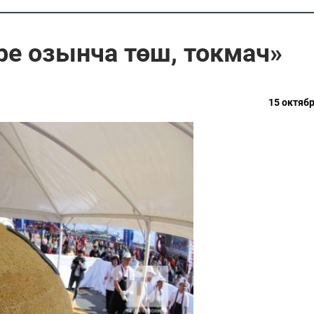
ре озынча төш, токмач»
15 октябр