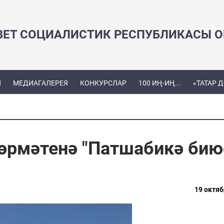
ВЕТ СОЦИАЛИСТИК РЕСПУБЛИКАСЫ ОЕ
Ы
МЕДИАГАЛЕРЕЯ
КОНКУРСЛАР
100 ИҢ-ИҢ...
«ТАТАР 
өрмәтенә "Патшабикә бию
19 октяб