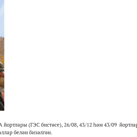
 йортлары (ГЭС бистәсе), 26/08, 43/12 һәм 43/09 йортл
ллар белән бизәлгән.