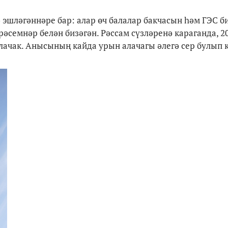
шләгәннәре бар: алар өч балалар бакчасын һәм ГЭС б
әсемнәр белән бизәгән. Рәссам сүзләренә караганда, 2
лачак. Анысының кайда урын алачагы әлегә сер булып к