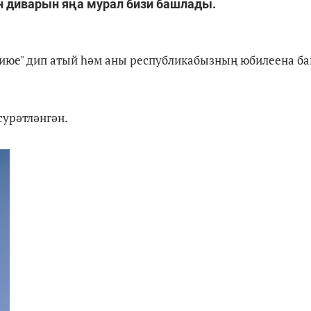
н диварын яңа мурал бизи башлады.
биюе" дип атый һәм аны республикабызның юбилеена б
сурәтләнгән.