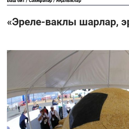
Баш бит
Сәхифәләр
Яңалыклар
«Эреле-ваклы шарлар, э