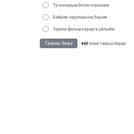
Туганнарым белән очрашам
Бәйрәм чараларына барам
Тарихи фильм карарга уйлыйм
Тавыш бирү
440
кеше тавыш бирде