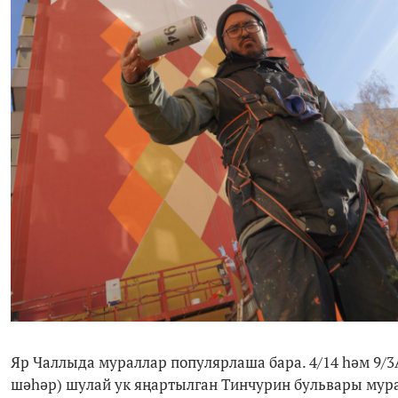
Яр Чаллыда мураллар популярлаша бара. 4/14 һәм 9/3А
шәһәр) шулай ук яңартылган Тинчурин бульвары мура