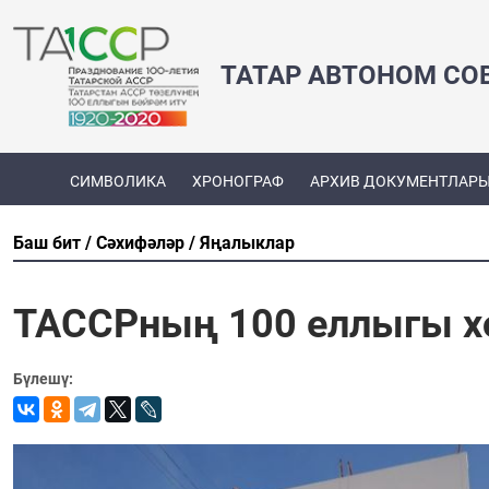
ТАТАР АВТОНОМ СО
СИМВОЛИКА
ХРОНОГРАФ
АРХИВ ДОКУМЕНТЛАР
Баш бит
Сәхифәләр
Яңалыклар
ТАССРның 100 еллыгы х
Бүлешү: