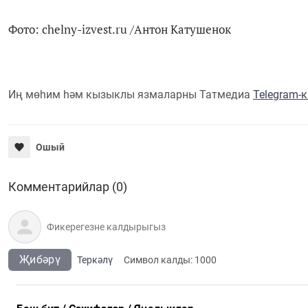
Фото: chelny-izvest.ru /Антон Катушенок
Иң мөһим һәм кызыклы язмаларны Татмедиа
Telegram-
Ошый
Комментарийлар (0)
Җибәрү
Теркәлү
Cимвол калды:
1000