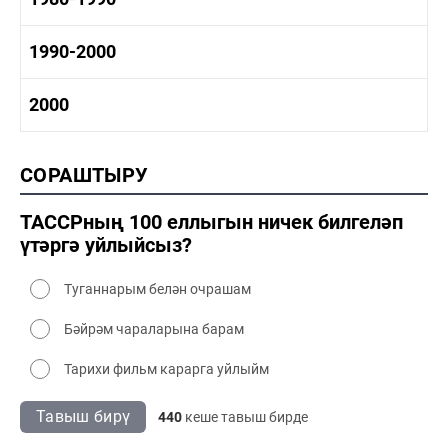
1970-1980 сәнәгать
1970-1980 мәдәният
1980-1990 тарих
1990-2000
1980-1990 сәнәгать
1980-1990 мәдәният
1990-2000 тарих
2000
1990-2000 сәнәгать
1990-2000 мәдәният
2000 тарих
СОРАШТЫРУ
2000 сәнәгать
2000 мәдәният
ТАССРның 100 еллыгын ничек билгеләп
үтәргә уйлыйсыз?
Туганнарым белән очрашам
Бәйрәм чараларына барам
Тарихи фильм карарга уйлыйм
Тавыш бирү
440
кеше тавыш бирде