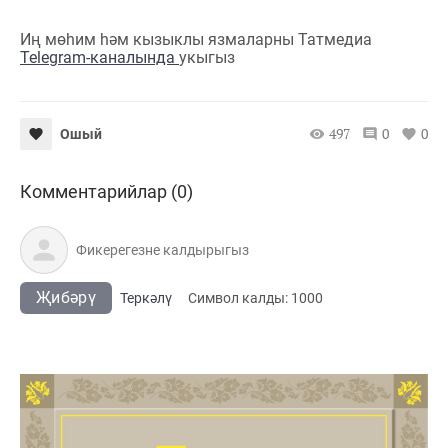
Иң мөһим һәм кызыклы язмаларны Татмедиа
Telegram-каналында
укыгыз
497
0
0
Ошый
Комментарийлар (0)
Җибәрү
Теркәлү
Cимвол калды:
1000