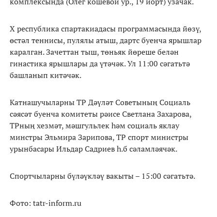
комплексында (Олег кошевой ур., 19 йорт) узачак.
Х республика спартакиадасы программасында йөзү,
өстәл теннисы, пулялы атыш, дартс буенча ярышлар
каралган. Зачеттан тыш, төньяк йөреше белән
гинастика ярышлары да үтәчәк. Ул 11:00 сәгатьтә
башланып китәчәк.
Катнашучыларны ТР Дәүләт Советының Социаль
сәясәт буенча комитеты рәисе Светлана Захарова,
ТРның хезмәт, мәшгульлек һәм социаль яклау
минстры Эльмира Зарипова, ТР спорт министры
урынбасары Ильдар Садриев һ.б сәламләячәк.
Спортчыларны бүләүкләү вакыты – 15:00 сәгатьтә.
Фото: tatr-inform.ru