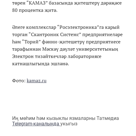
төрен “КАМАЗ” базасында җитештерү дәрәҗәсе
80 процентка җитә.
Әлеге комплекслар “Росэлектроника”га карый
торган “Скантроник Системс” предприятиеләре
һәм “Торий” фәнни-җитешетрү предприятиесе
тарафыннан Мәскәү дәүләт университетының
Электрон тизәйткечләр лабораториясе
катнашлыгында эшләнә.
Фото:
kamaz.ru
Иң мөһим һәм кызыклы язмаларны Татмедиа
Telegram-каналында
укыгыз