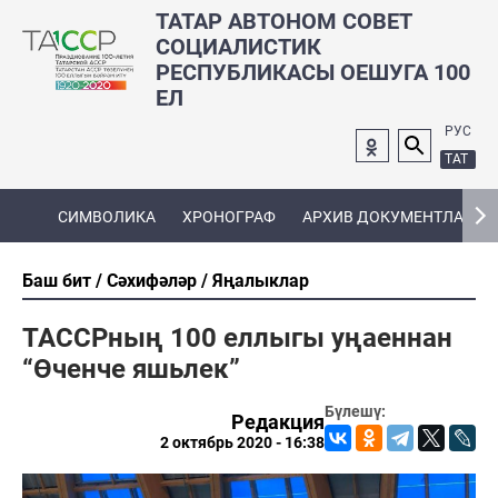
ТАТАР АВТОНОМ СОВЕТ
СОЦИАЛИСТИК
РЕСПУБЛИКАСЫ ОЕШУГА 100
ЕЛ
РУС
ТАТ
СИМВОЛИКА
ХРОНОГРАФ
АРХИВ ДОКУМЕНТЛАРЫ
Баш бит
Сәхифәләр
Яңалыклар
ТАССРның 100 еллыгы уңаеннан
“Өченче яшьлек”
Бүлешү:
Редакция
2 октябрь 2020 - 16:38