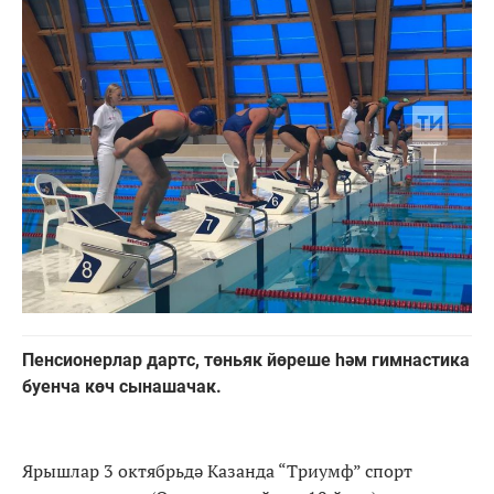
Пенсионерлар дартс, төньяк йөреше һәм гимнастика
буенча көч сынашачак.
Ярышлар 3 октябрьдә Казанда “Триумф” спорт