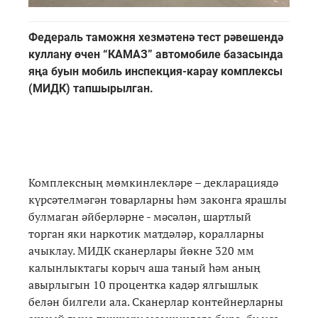
Федераль таможня хезмәтенә тест рәвешендә
куллану өчен “КАМАЗ” автомобиле базасында
яңа буын мобиль инспекция-карау комплексы
(МИДК) тапшырылган.
Комплексның мөмкинлекләре – декларациядә
күрсәтелмәгән товарларны һәм законга ярашлы
булмаган әйберләрне - мәсәлән, шартлый
торган яки наркотик матдәләр, коралларны
ачыклау. МИДК сканерлары йөкне
320 мм
калынлыктагы корыч аша таный һәм аның
авырлыгын 10 процентка кадәр ялгышлык
белән билгели ала. Сканерлар контейнерларны