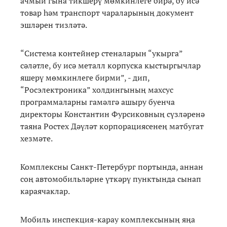
ачмый гына тикшерү мөмкинлеге бирә, бу исә
товар һәм транспорт чараларының документ
эшләрен тизләтә.
“Система контейнер стеналарын “укырга”
сәләтле, бу исә металл корпуска кыстыргычлар
яшерү мөмкинлеге бирми”, - дип,
“Росэлектроника” холдингының махсус
программаларны гамәлгә ашыру буенча
директоры Константин Фурсиковның сүзләренә
таяна Ростех Дәүләт корпорациясенең матбугат
хезмәте.
Комплексны Санкт-Петербург портында, аннан
соң автомобильләрне үткәрү пунктында сынап
караячаклар.
Мобиль инспекция-карау комплексының яңа