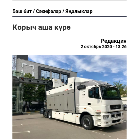
Баш бит
Сәхифәләр
Яңалыклар
Корыч аша күрә
Редакция
2 октябрь 2020 - 13:26