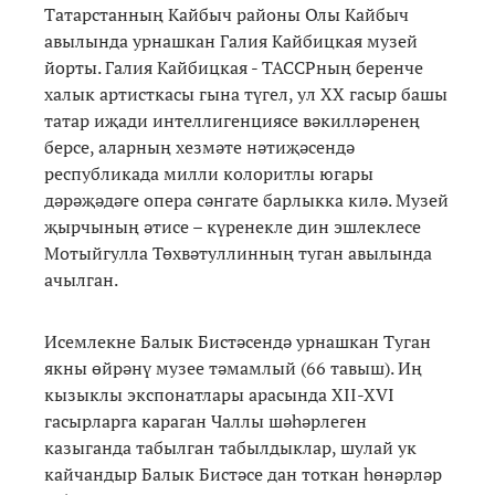
Татарстанның Кайбыч районы Олы Кайбыч
авылында урнашкан Галия Кайбицкая музей
йорты. Галия Кайбицкая - ТАССРның беренче
халык артисткасы гына түгел, ул ХХ гасыр башы
татар иҗади интеллигенциясе вәкилләренең
берсе, аларның хезмәте нәтиҗәсендә
республикада милли колоритлы югары
дәрәҗәдәге опера сәнгате барлыкка килә. Музей
җырчының әтисе – күренекле дин эшлеклесе
Мотыйгулла Төхвәтуллинның туган авылында
ачылган.
Исемлекне Балык Бистәсендә урнашкан Туган
якны өйрәнү музее тәмамлый (66 тавыш). Иң
кызыклы экспонатлары арасында XII-XVI
гасырларга караган Чаллы шәһәрлеген
казыганда табылган табылдыклар, шулай ук
кайчандыр Балык Бистәсе дан тоткан һөнәрләр