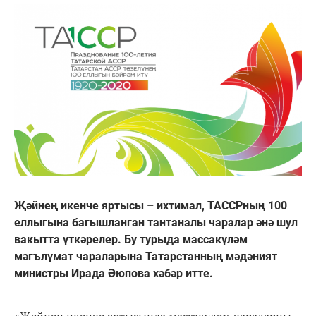
Җәйнең икенче яртысы – ихтимал, ТАССРның 100
еллыгына багышланган тантаналы чаралар әнә шул
вакытта үткәрелер. Бу турыда массакүләм
мәгълүмат чараларына Татарстанның мәдәният
министры Ирада Әюпова хәбәр итте.