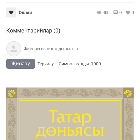
400
0
0
Ошый
Комментарийлар (0)
Җибәрү
Теркәлү
Cимвол калды:
1000