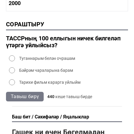
1990-2000 тарих
2000
1990-2000 сәнәгать
1990-2000 мәдәният
2000 тарих
СОРАШТЫРУ
2000 сәнәгать
2000 мәдәният
ТАССРның 100 еллыгын ничек билгеләп
үтәргә уйлыйсыз?
Туганнарым белән очрашам
Бәйрәм чараларына барам
Тарихи фильм карарга уйлыйм
Тавыш бирү
440
кеше тавыш бирде
Баш бит
Сәхифәләр
Яңалыклар
Гашек ни өчен Бөгелмәдән