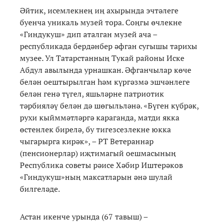
Әйтик, исемлекнең иң ахырында эчтәлеге
буенча уникаль музей тора. Соңгы өчлекне
«Гиндукуш» дип аталган музей ача –
республикада бердәнбер әфган сугышы тарихы
музее. Ул Татарстанның Тукай районы Иске
Абдул авылында урнашкан. Әфганчылар көче
белән оештырылган һәм күргәзмә эшчәнлеге
белән генә түгел, яшьләрне патриотик
тәрбияләү белән дә шөгыльләнә. «Бүген күбрәк,
рухи кыйммәтләргә караганда, матди якка
өстенлек бирелә, бу тигезсезлекне юкка
чыгарырга кирәк», – РТ Ветераннар
(пенсионерлар) иҗтимагый оешмасының
Республика советы рәисе Хәбир Иштерәков
«Гиндукуш»ның максатларын әнә шулай
билгеләде.
Астан икенче урында (67 тавыш) –