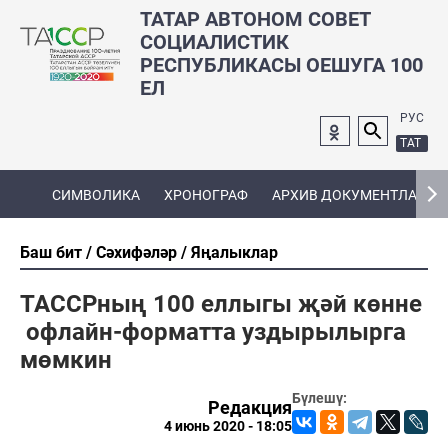
ТАТАР АВТОНОМ СОВЕТ
СОЦИАЛИСТИК
РЕСПУБЛИКАСЫ ОЕШУГА 100
ЕЛ
РУС
ТАТ
СИМВОЛИКА
ХРОНОГРАФ
АРХИВ ДОКУМЕНТЛАРЫ
Баш бит
Сәхифәләр
Яңалыклар
ТАССРның 100 еллыгы җәй көнне
офлайн-форматта уздырылырга
мөмкин
Бүлешү:
Редакция
4 июнь 2020 - 18:05