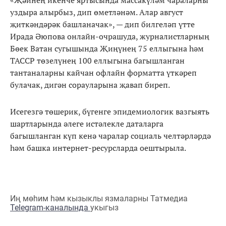
«Җәйнең икенче яртысында массакүләм чараларны
уздыра алырбыз, дип өметләнәм. Алар август
җиткәндәрәк башланачак», — дип билгеләп үтте
Ирада Әюпова онлайн-очрашуда, журналистларның
Бөек Ватан сугышында Җиңүнең 75 еллыгына һәм
ТАССР төзелүнең 100 еллыгына багышланган
тантаналарны кайчан офлайн форматта үткәреп
булачак, дигән сорауларына җавап биреп.
Исегезгә төшерик, бүгенге эпидемиологик вазгыять
шартларында әлеге истәлекле даталарга
багышланган күп кенә чаралар социаль челтәрләрдә
һәм башка интернет-ресурсларда оештырыла.
Иң мөһим һәм кызыклы язмаларны Татмедиа
Telegram-каналында
укыгыз