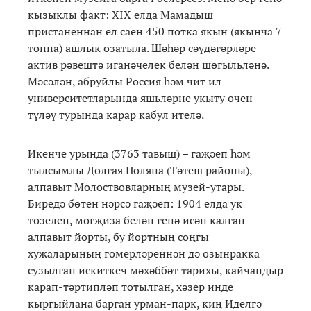
кызыклы факт: XIX елда Мамадыш
пристаненнан ел саен 450 потка якын (якынча 7
тонна) ашлык озатыла. Шәһәр сәүдәгәрләре
актив рәвештә иганәчелек белән шөгыльләнә.
Мәсәлән, абруйлы Россия һәм чит ил
университетларында яшьләрне укыту өчен
түләү турында карар кабул ителә.
Икенче урында (3763 тавыш) – гаҗәеп һәм
тылсымлы Долгая Поляна (Тәтеш районы),
алпавыт Молоствовларның музей-утары.
Биредә бөтен нәрсә гаҗәеп: 1904 елда ук
төзелеп, могҗиза белән генә исән калган
алпавыт йорты, бу йортның соңгы
хуҗаларының гомерләреннән дә озынракка
сузылган искиткеч мәхәббәт тарихы, кайчандыр
карап-тәртипләп тотылган, хәзер инде
кыргыйлана барган урман-парк, киң Иделгә