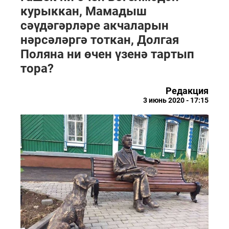
курыккан, Мамадыш
сәүдәгәрләре акчаларын
нәрсәләргә тоткан, Долгая
Поляна ни өчен үзенә тартып
тора?
Редакция
3 июнь 2020 - 17:15