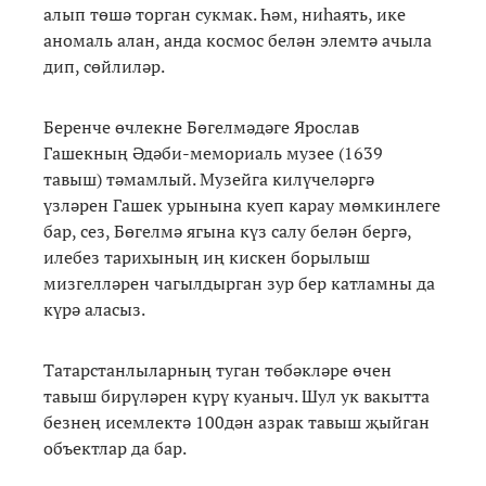
алып төшә торган сукмак. Һәм, ниһаять, ике
аномаль алан, анда космос белән элемтә ачыла
дип, сөйлиләр.
Беренче өчлекне Бөгелмәдәге Ярослав
Гашекның Әдәби-мемориаль музее (1639
тавыш) тәмамлый. Музейга килүчеләргә
үзләрен Гашек урынына куеп карау мөмкинлеге
бар, сез, Бөгелмә ягына күз салу белән бергә,
илебез тарихының иң кискен борылыш
мизгелләрен чагылдырган зур бер катламны да
күрә аласыз.
Татарстанлыларның туган төбәкләре өчен
тавыш бирүләрен күрү куаныч. Шул ук вакытта
безнең исемлектә 100дән азрак тавыш җыйган
объектлар да бар.