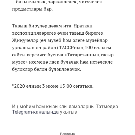
– балыкчылык, зәркәнчелек, чигүчелек
предметлары бар.
Тавыш бирүләр дәвам итә! Яраткан
экспозицияләрегез өчен тавыш бирегез!
Җиңүчеләр (өч музей һәм әлеге музейлар
урнашкан өч район) ТАССРның 100 еллыгы
сайты версиясе буенча «Татарстанның гасыр
музее» исеменә лаек булачак һәм истәлекле
бүләкләр белән бүләкләнәчәк.
*2020 елның 3 июне 15:00 сәгатькә.
Иң мөһим һәм кызыклы язмаларны Татмедиа
Telegram-каналында
укыгыз
Реклама