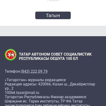
Тагын
ТАТАР АВТОНОМ СОВЕТ СОЦИАЛИСТИК
РЕСПУБЛИКАСЫ ОЕШУГА 100 ЕЛ
Телефон:
(843) 222 09 79
«Татарстан» журналы редакциясе
Редакция адресы: 420066, Казан ш., Декабристлар
ур., 2
100let.tassr@mail.ru
Татарстан Республикасы Фәннәр академиясе
Шәрҗани ис. Тарих институты, ТР ФА Татар
энциклопедиясе һәм төбәкне өйрәнү институты,