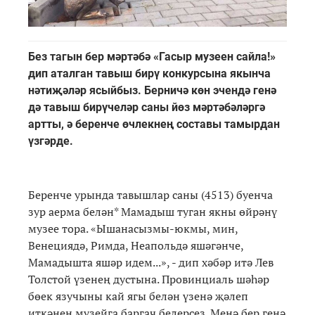
Без тагын бер мәртәбә «Гасыр музеен сайла!»
дип аталган тавыш бирү конкурсына якынча
нәтиҗәләр ясыйбыз. Берничә көн эчендә генә
дә тавыш бирүчеләр саны йөз мәртәбәләргә
артты, ә беренче өчлекнең составы тамырдан
үзгәрде.
Беренче урында тавышлар саны (4513) буенча
зур аерма белән* Мамадыш туган якны өйрәнү
музее тора. «Ышанасызмы-юкмы, мин,
Венециядә, Римда, Неапольдә яшәгәнче,
Мамадышта яшәр идем...», - дип хәбәр итә Лев
Толстой үзенең дустына. Провинциаль шәһәр
бөек язучыны кай ягы белән үзенә җәлеп
иткәнен музейга баргач белерсез. Менә бер генә