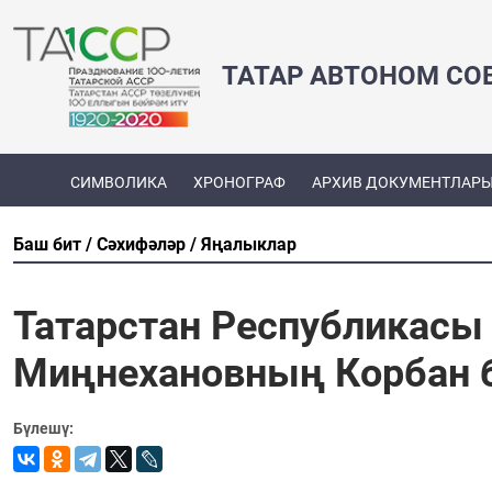
ТАТАР АВТОНОМ СО
СИМВОЛИКА
ХРОНОГРАФ
АРХИВ ДОКУМЕНТЛАР
Баш бит
Сәхифәләр
Яңалыклар
Татарстан Республикасы 
Миңнехановның Корбан 
Бүлешү: