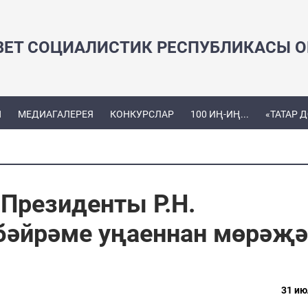
ВЕТ СОЦИАЛИСТИК РЕСПУБЛИКАСЫ ОЕ
Ы
МЕДИАГАЛЕРЕЯ
КОНКУРСЛАР
100 ИҢ-ИҢ...
«ТАТАР 
Президенты Р.Н.
бәйрәме уңаеннан мөрәҗә
31 ию