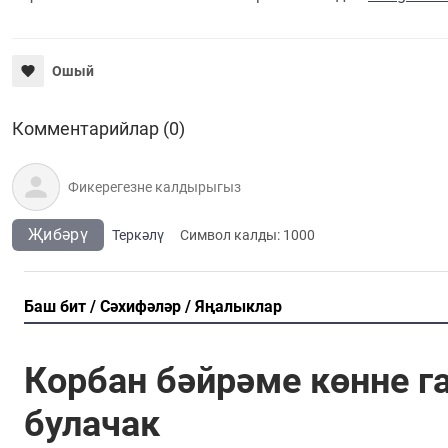
Ошый
Комментарийлар (0)
Җибәрү
Теркәлү
Cимвол калды:
1000
Баш бит
Сәхифәләр
Яңалыклар
Корбан бәйрәме көнне г
булачак