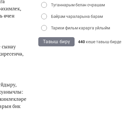
га
Туганнарым белән очрашам
рәхимлек,
ь өчен
Бәйрәм чараларына барам
Тарихи фильм карарга уйлыйм
Тавыш бирү
440
кеше тавыш бирде
е сынау
иресенчә,
уйдыру,
 куанычлы:
мкинлекләре
ларын бик