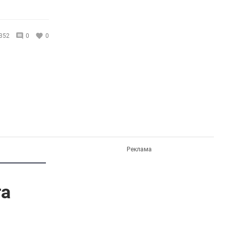
352
0
0
Реклама
га