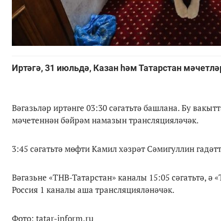
Иртәгә, 31 июльдә, Казан һәм Татарстан мәчетл
Вәгазьләр иртәнге 03:30 сәгатьтә башлана. Бу вакы
мәчетеннән бәйрәм намазын трансляцияләчәк.
3:45 сәгатьтә мөфти Камил хәзрәт Сәмигуллин гадәт
Вәгазьне «ТНВ-Татарстан» каналы 15:05 сәгатьтә, ә «
Россия 1 каналы аша трансляцияләнәчәк.
Фото: tatar-inform.ru