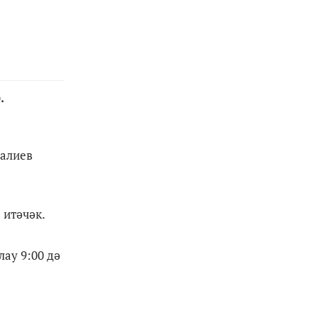
.
Галиев
 итәчәк.
лау 9:00 дә