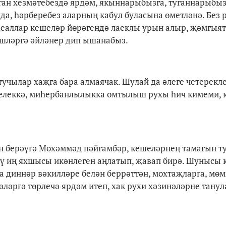
ан хезмәтебездә ярдәм, якыннарыбызга, туганнарыбыз
да, һәрберебез аларның кабул буласына өметләнә. Без 
деаллар кешеләр йөрәгендә лаеклы урын алыр, җәмгыят
эшләргә әйләнер дип ышанабыз.
учылар хаҗга бара алмаячак. Шулай да әлеге четерекл
елеккә, миһербанлылыкка омтылыш рухы һич кимеми, к
н берәүгә Мөхәммәд пәйгамбәр, кешеләрнең тамагын т
тү иң яхшысы икәнлеген аңлатып, җавап бирә. Шунысы
 диннәр вәкилләре белән беррәттән, мохтаҗларга, мө
әләргә төрлечә ярдәм итеп, хак рухи хәзинәләрне тану