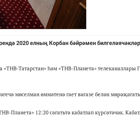
әрендә 2020 елның Корбан бәйрәмен билгеләячәкләр
тта «ТНВ-Татарстан» һәм «ТНВ-Планета» телеканаллары 
тәгечә мөселман өммәтенә гает вәгазе белән мөрәҗәгать
ТНВ-Планета» 12:20 сәгатьтә кабатлап күрсәтәчәк. Кабат