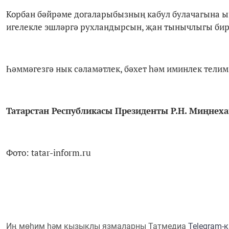
Корбан бәйрәме догаларыбызның кабул булачагына ыш
игелекле эшләргә рухландырсын, җан тынычлыгы бир
Һәммәгезгә нык сәламәтлек, бәхет һәм иминлек телим
Татарстан Республикасы
Президенты Р.Н. Миңнех
Фото: tatar-inform.ru
Иң мөһим һәм кызыклы язмаларны Татмедиа
Telegram-