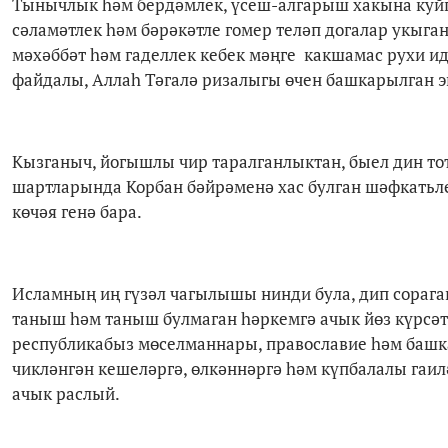
Тынычлык һәм бердәмлек, үсеш-алгарыш хакына куйг
сәламәтлек һәм бәрәкәтле гомер теләп догалар укыган
мәхәббәт һәм гаделлек кебек мәңге какшамас рухи и
файдалы, Аллаһ Тәгалә ризалыгы өчен башкарылган 
Кызганыч, йогышлы чир таралганлыктан, быел дин тот
шартларында Корбан бәйрәменә хас булган шәфкатьл
көчәя генә бара.
Исламның иң гүзәл чагылышы нинди була, дип сорага
таныш һәм таныш булмаган һәркемгә ачык йөз күрсә
республикабыз мөселманнары, православие һәм башка
чикләнгән кешеләргә, өлкәннәргә һәм күпбалалы гаил
ачык раслый.