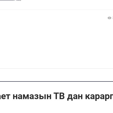
ает намазын ТВ дан карар