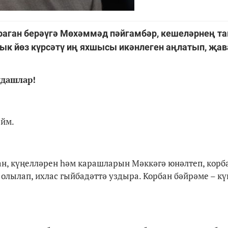
раган берәүгә Мөхәммәд пәйгамбәр, кешеләрнең т
ык йөз күрсәтү иң яхшысы икәнлеген аңлатып, җав
ндашлар!
ыйм.
ан, күңелләрен һәм карашларын Мәккәгә юнәлтеп, корб
 олылап, ихлас гыйбадәттә уздыра. Корбан бәйрәме – к