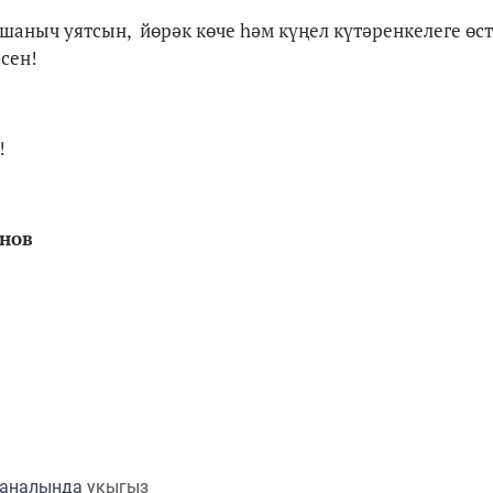
аныч уятсын, йөрәк көче һәм күңел күтәренкелеге өст
сен!
!
анов
каналында
укыгыз