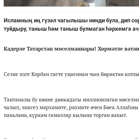
Исламның иң гүзәл чагылышы нинди була, дип со
туйдыру, таныш һәм таныш булмаган һәркемгә ач
Кадерле Татарстан мөселманнары!
Хөрмәтле вата
Сезне изге Корбан гаете уңаеннан чын йөрәктән котл
Тантаналы бу көнне дөньядагы миллионлаган мөселм
чалып, чиксез мәрхәмәте, рәхмәте өчен Бөек Аллаһны
пакьләнә, күркәм гамәлләр кылына торган вакыт.