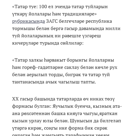
«Татар туе: 100 ел эчендә татар туйларын
үткәрү йолалары һәм традицияләре»
рубрикасында
ЗАГС белгечләре республика
тормышы белән бергә гасыр дәвамында милли
туй йолаларының ни рәвешле үзгәреш
кичерүләре турында сөйлиләр:
«Татар халкы һәрвакыт борынгы йолаларны
һәм гореф-гадәтләрне саклау белән көчле рух
белән аерылып торды, бигрәк тә татар туй
тантанасында ачык чагылыш тапты.
XX гасыр башында татарларда өч никах төзү
формасы булган: Яучылык буенча, кызның ата-
ана рөхсәтеннән башка кияүгә чыгуы,яраткан
кызын урлау юлы белән. Шунысын да билгеләп
үтәргә кирәк, соңгы ике форма бик сирәк
очраган һәм җәмгыять тарафыннан хөкем