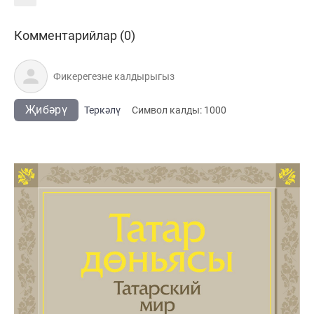
Комментарийлар (0)
Җибәрү
Теркәлү
Cимвол калды:
1000