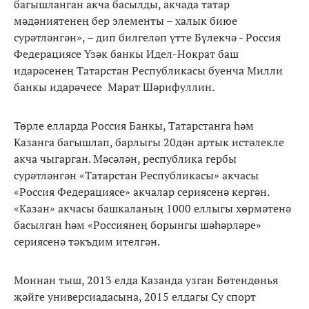
багышланган акча басылды, акчада татар
мәдәниятенең бер элементы – халык биюе
сурәтләнгән», – дип билгеләп үтте Бүлекчә - Россия
Федерациясе Үзәк банкы Идел-Нократ баш
идарәсенең Татарстан Республикасы буенча Милли
банкы идарәчесе Марат Шәрифуллин.
Төрле елларда Россия Банкы, Татарстанга һәм
Казанга багышлап, барлыгы 20дән артык истәлекле
акча чыгарган. Мәсәлән, республика гербы
сурәтләнгән «Татарстан Республикасы» акчасы
«Россия Федерациясе» акчалар сериясенә кергән.
«Казан» акчасы башкаланың 1000 еллыгы хөрмәтенә
басылган һәм «Россиянең борынгы шәһәрләре»
сериясенә тәкъдим ителгән.
Моннан тыш, 2013 елда Казанда узган Бөтендөнья
җәйге универсиадасына, 2015 елдагы Су спорт