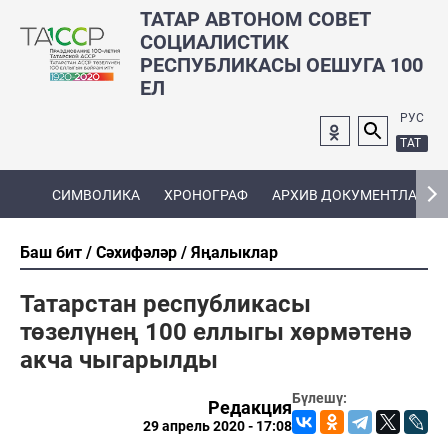
ТАТАР АВТОНОМ СОВЕТ
СОЦИАЛИСТИК
РЕСПУБЛИКАСЫ ОЕШУГА 100
ЕЛ
РУС
ТАТ
СИМВОЛИКА
ХРОНОГРАФ
АРХИВ ДОКУМЕНТЛАРЫ
Баш бит
Сәхифәләр
Яңалыклар
Татарстан республикасы
төзелүнең 100 еллыгы хөрмәтенә
акча чыгарылды
Бүлешү:
Редакция
29 апрель 2020 - 17:08