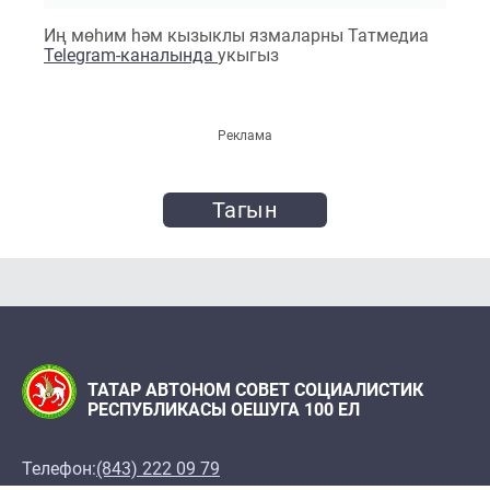
Иң мөһим һәм кызыклы язмаларны Татмедиа
Telegram-каналында
укыгыз
Реклама
Тагын
ТАТАР АВТОНОМ СОВЕТ СОЦИАЛИСТИК
РЕСПУБЛИКАСЫ ОЕШУГА 100 ЕЛ
Телефон:
(843) 222 09 79