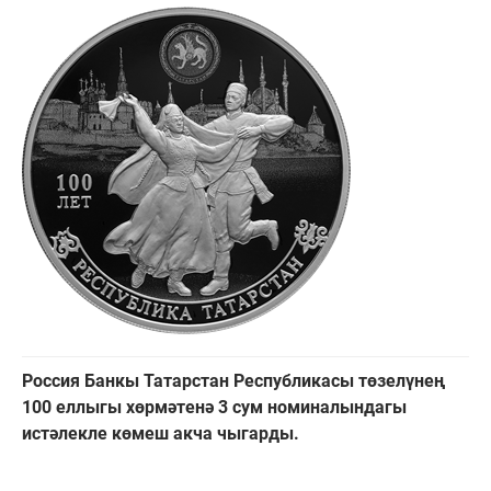
Россия Банкы Татарстан Республикасы төзелүнең
100 еллыгы хөрмәтенә 3 сум номиналындагы
истәлекле көмеш акча чыгарды.