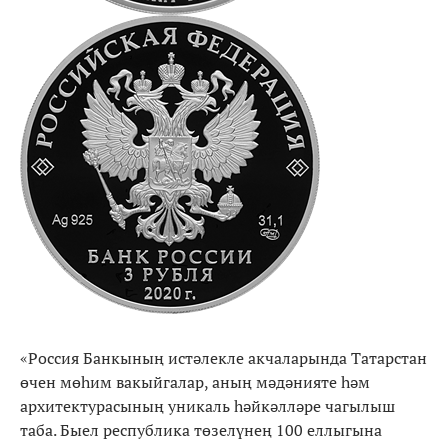
«Россия Банкының истәлекле акчаларында Татарстан
өчен мөһим вакыйгалар, аның мәдәнияте һәм
архитектурасының уникаль һәйкәлләре чагылыш
таба. Быел республика төзелүнең 100 еллыгына