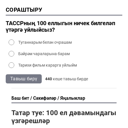
2000 тарих
СОРАШТЫРУ
2000 сәнәгать
2000 мәдәният
ТАССРның 100 еллыгын ничек билгеләп
үтәргә уйлыйсыз?
Туганнарым белән очрашам
Бәйрәм чараларына барам
Тарихи фильм карарга уйлыйм
Тавыш бирү
440
кеше тавыш бирде
Баш бит
Сәхифәләр
Яңалыклар
Татар туе: 100 ел дәвамындагы
үзгәрешләр