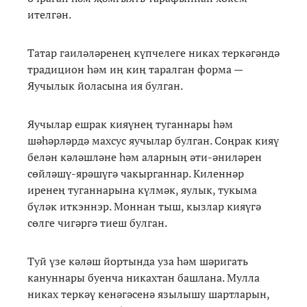
ителгән.
Татар гаиләләренең күпчелеге никах теркәгәндә
традицион һәм иң киң таралган форма —
Яучылык йоласына ия булган.
Яучылар ешрак кияүнең туганнары һәм
шәһәрләрдә махсус яучылар булган. Соңрак кияү
белән кәләшләне һәм аларның әти-әниләрен
сөйләшү-ярәшүгә чакырганнар. Киленнәр
иренең туганнарына күлмәк, яулык, тукыма
бүләк иткэннэр. Моннан тыш, кызлар кияүгә
сөлге чигәргә тиеш булган.
Туй үзе кәләш йортында уза һәм шәригать
кануннары буенча никахтан башлана. Мулла
никах теркәү кенәгәсенә язылышу шартларын,