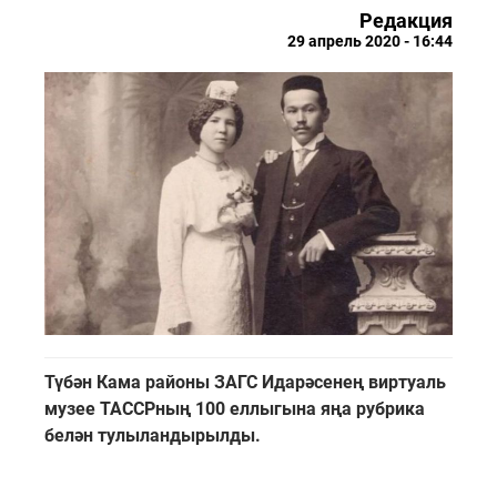
Редакция
29 апрель 2020 - 16:44
Түбән Кама районы ЗАГС Идарәсенең виртуаль
музее ТАССРның 100 еллыгына яңа рубрика
белән тулыландырылды.