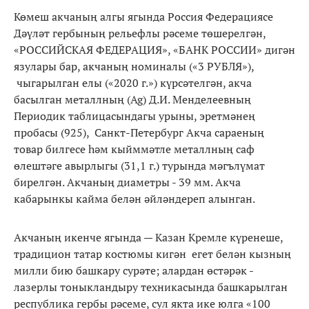
Көмеш акчаның алгы ягында Россия Федерациясе
Дәүләт гербының рельефлы рәсеме төшерелгән,
«РОССИЙСКАЯ ФЕДЕРАЦИЯ», «БАНК РОССИИ» дигән
язулары бар, акчаның номиналы («3 РУБЛЯ»),
чыгарылган елы («2020 г.») күрсәтелгән, акча
басылган металлның (Ag) Д.И. Менделеевның
Периодик таблицасындагы урыны, эретмәнең
пробасы (925), Санкт-Петербург Акча сараеның
товар билгесе һәм кыйммәтле металлның саф
өлештәге авырлыгы (31,1 г.) турында мәгълүмат
бирелгән. Акчаның диаметры - 39 мм. Акча
кабарынкы кайма белән әйләндереп алынган.
Акчаның икенче ягында — Казан Кремле күренеше,
традицион татар костюмы кигән егет белән кызның
милли бию башкару сурәте; алардан өстәрәк -
лазерлы тоныкландыру техникасында башкарылган
республика гербы рәсеме, сул якта ике юлга «100