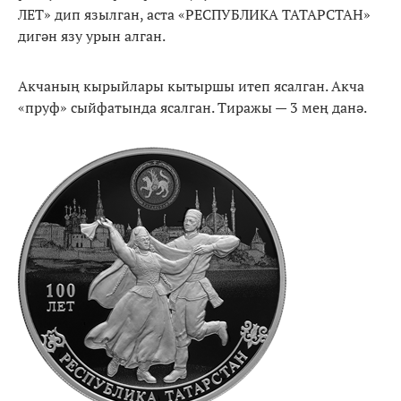
ЛЕТ» дип язылган, аста «РЕСПУБЛИКА ТАТАРСТАН»
дигән язу урын алган.
Акчаның кырыйлары кытыршы итеп ясалган. Акча
«пруф» сыйфатында ясалган. Тиражы — 3 мең данә.