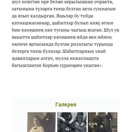
шул исәптән ире белән аерылышкан очракта,
хатынына түләргә тиеш булган акча суммасын
да язып калдырган. Яшьләр бу туйда
катнашмаганнар, шаһитлар булып кияү әтисе
һәм кәләшнең ике туганы чыгыш ясаган. Шул ук
вакытта шаһитлар кәләшнең өйдә яки өйнең
икенче яртысында булган ризалыгы турында
белергә тиеш булалар. Шаһитларның уңай
җавапларын алгач, мулла никахлашуга
багышланган Коръән сүрәләрен укыган».
Галерея