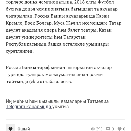
төрләре дөнья чемпионатына, 2018 елгы Футбол
буенча дөнья чемпионатына багышлап та акчалар
чыгарылган. Россия Банкы акчаларында Казан
Кремле, Бөек Болгар, Муса Җәлил исемендәге Татар
дәүләт академия опера һәм балет театры, Казан
дәүләт университеты һәм Татарстан
Республикасының башка истәлекле урыннары
сурәтләнгән.
Россия Банкы тарафыннан чыгарылган акчалар
турында тулырак мәгълүматны аның рәсми
сайтында (cbr.ru) таба аласыз.
Иң мөһим һәм кызыклы язмаларны Татмедиа
Telegram-каналында
укыгыз
395
0
0
Ошый