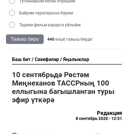
Туганнарым белән очрашам
Бәйрәм чараларына барам
Тарихи фильм карарга уйлыйм
Тавыш бирү
440
кеше тавыш бирде
Баш бит
Сәхифәләр
Яңалыклар
10 сентябрьдә Рөстәм
Миңнеханов ТАССРның 100
еллыгына багышланган туры
эфир үткәрә
Редакция
8 сентябрь 2020 - 12:51