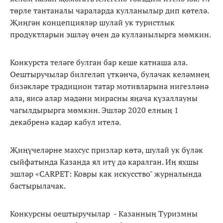
төрле тантаналы чараларда кулланылыр дип көтелә.
Җиңгән концепцияләр шулай ук туристлык
продуктларын эшләү өчен дә кулланылырга мөмкин.
Конкурста теләге булган бар кеше катнаша ала.
Оештыручылар билгеләп үткәнчә, булачак келәмнең
бизәкләре традицион татар мотивларына нигезләнә
ала, яисә алар мәдәни мирасны яңача күзаллауны
чагылдырырга мөмкин. Эшләр 2020 елның 1
декабренә кадәр кабул ителә.
Җиңүчеләрне махсус призлар көтә, шулай ук бүләк
сыйфатында Казанда ял итү дә каралган. Иң яхшы
эшләр «CARPET: Ковры как искусство" журналында
бастырылачак.
Конкурсны оештыручылар - Казанның Туризмны