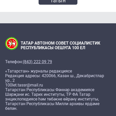
Тагын
ТАТАР АВТОНОМ СОВЕТ СОЦИАЛИСТИК
РЕСПУБЛИКАСЫ ОЕШУГА 100 ЕЛ
Телефон:
(843) 222 09 79
«Татарстан» журналы редакциясе
Редакция адресы: 420066, Казан ш., Декабристлар
ур., 2
100let.tassr@mail.ru
Татарстан Республикасы Фәннәр академиясе
Шәрҗани ис. Тарих институты, ТР ФА Татар
энциклопедиясе һәм төбәкне өйрәнү институты,
Татарстан Республикасы Милли архивы ярдәме
белән.