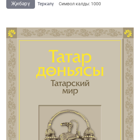
Җибәрү
Теркәлү
Cимвол калды:
1000