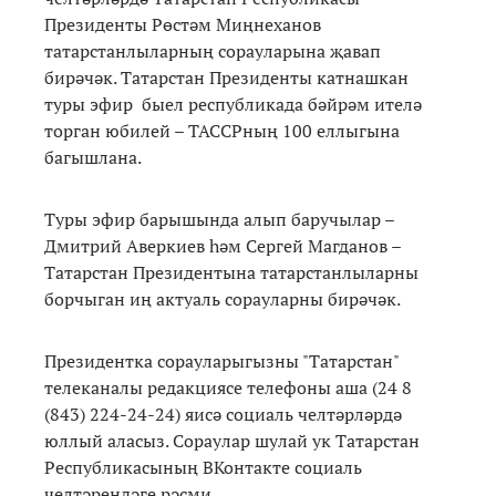
Президенты Рөстәм Миңнеханов
татарстанлыларның сорауларына җавап
бирәчәк. Татарстан Президенты катнашкан
туры эфир быел республикада бәйрәм ителә
торган юбилей – ТАССРның 100 еллыгына
багышлана.
Туры эфир барышында алып баручылар –
Дмитрий Аверкиев һәм Сергей Магданов –
Татарстан Президентына татарстанлыларны
борчыган иң актуаль сорауларны бирәчәк.
Президентка сорауларыгызны "Татарстан"
телеканалы редакциясе телефоны аша (24 8
(843) 224-24-24) яисә социаль челтәрләрдә
юллый аласыз. Сораулар шулай ук Татарстан
Республикасының ВКонтакте социаль
челтәрендәге рәсми