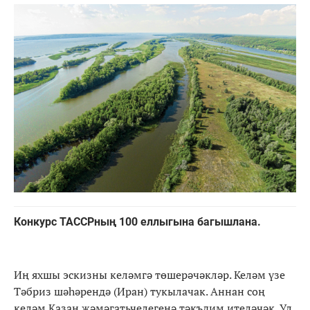
Конкурс ТАССРның 100 еллыгына багышлана.
Иң яхшы эскизны келәмгә төшерәчәкләр. Келәм үзе
Тәбриз шәһәрендә (Иран) тукылачак. Аннан соң
келәм Казан җәмәгатьчелегенә тәкъдим ителәчәк. Ул