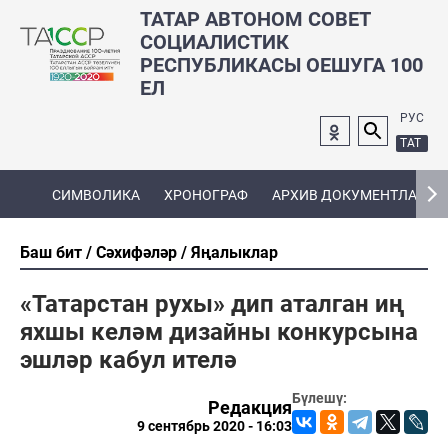
ТАТАР АВТОНОМ СОВЕТ
СОЦИАЛИСТИК
РЕСПУБЛИКАСЫ ОЕШУГА 100
ЕЛ
РУС
ТАТ
СИМВОЛИКА
ХРОНОГРАФ
АРХИВ ДОКУМЕНТЛАРЫ
Баш бит
Сәхифәләр
Яңалыклар
«Татарстан рухы» дип аталган иң
яхшы келәм дизайны конкурсына
эшләр кабул ителә
Бүлешү:
Редакция
9 сентябрь 2020 - 16:03