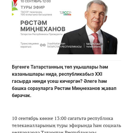
Бүгенге Татарстанның төп уңышлары һәм
казанышлары нидә, республикабыз XXI
гасырда нинди үсеш кичергән? Әлеге һәм
башка сорауларга Рөстәм Миңнеханов җавап
бирәчәк.
10 сентябрь көнне 13:00 сәгатьтә республика
телеканалларының туры эфирында һәм социаль
челтәрләрдә Татарстан Республикасы