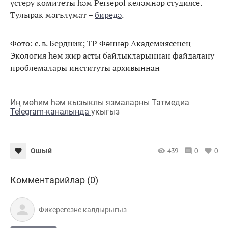
үстерү комитеты һәм Persepol келәмнәр студиясе.
Тулырак мәгълүмат –
биредә
.
Фото: с. в. Бердник; ТР Фәннәр Академиясенең
Экология һәм җир асты байлыкларыннан файдалану
проблемалары институты архивыннан
Иң мөһим һәм кызыклы язмаларны Татмедиа
Telegram-каналында
укыгыз
439
0
0
Ошый
Комментарийлар (0)