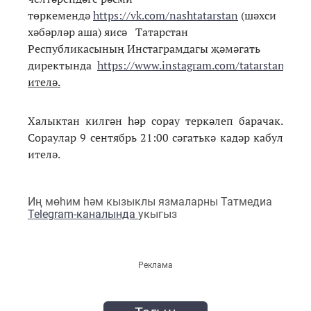
төркемендә
https://vk.com/nashtatarstan
(шәхси
хәбәрләр аша) яисә Татарстан
Республикасының Инстаграмдагы җәмәгать
директында
https://www.instagram.com/tatarstan_offic
ителә.
Халыктан килгән һәр сорау теркәлеп барачак.
Сораулар 9 сентябрь 21:00 сәгатькә кадәр кабул
ителә.
Иң мөһим һәм кызыклы язмаларны Татмедиа
Telegram-каналында
укыгыз
Реклама