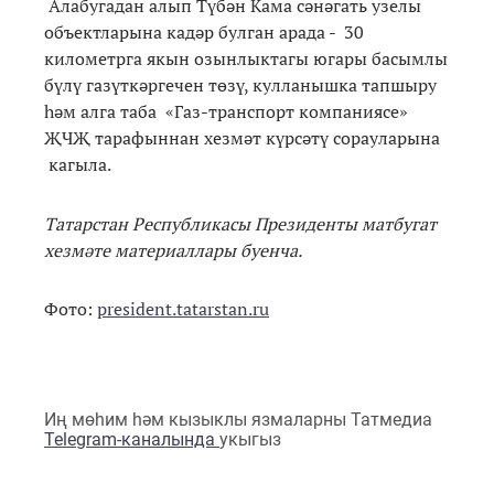
Алабугадан алып Түбән Кама сәнәгать узелы
объектларына кадәр булган арада - 30
километрга якын озынлыктагы югары басымлы
бүлү газүткәргечен төзү, кулланышка тапшыру
һәм алга таба «Газ-транспорт компаниясе»
ҖЧҖ тарафыннан хезмәт күрсәтү сорауларына
кагыла.
Татарстан Республикасы Президенты матбугат
хезмәте материаллары буенча.
Фото:
president.tatarstan.ru
Иң мөһим һәм кызыклы язмаларны Татмедиа
Telegram-каналында
укыгыз