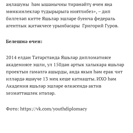
аңлашуны һәм ышанычны тирәнәйтү өчен яңа
мөмкинлекләр тудырырыга ниятлибез», – дип
билгеләп китте Яшьләр эшләре буенча федераль
агентлык җитәкчесе урынбасары Григорий Гуров.
Белешмә өчен:
2014 елдан Татарстанда Яшьләр дипломатиясе
академиясе эшли, ул 150дән артык халыкара яшьләр
проектын гамәлгә ашырды, анда якын һәм ерак чит
илләрдә яшәүче 13 мең кеше катнашты. ИХО һәм
Академия яшьләр эшләре өлкәсендә актив
хезмәттәшлек итәләр.
Фото: https://vk.com/youthdiplomacy