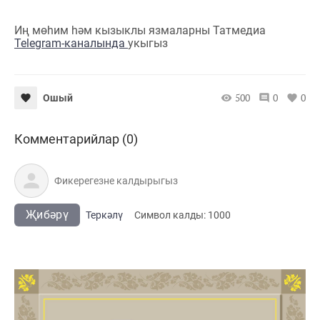
Иң мөһим һәм кызыклы язмаларны Татмедиа
Telegram-каналында
укыгыз
500
0
0
Ошый
Комментарийлар (0)
Җибәрү
Теркәлү
Cимвол калды:
1000