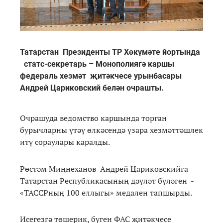
Татарстан Президенты ТР Хөкүмәте йортында
статс-секретарь – Монополиягә каршы
федераль хезмәт җитәкчесе урынбасары
Андрей Цариковский белән очрашты.
Очрашуда ведомство каршында торган
бурычларны үтәү өлкәсендә үзара хезмәттәшлек
итү сораулары каралды.
Рөстәм Миңнеханов Андрей Цариковскийга
Татарстан Республикасының дәүләт бүләген -
«ТАССРның 100 еллыгы» медален тапшырды.
Исегезгә төшерик, бүген ФАС җитәкчесе