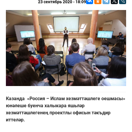
23 сентябрь 2020 - 18:09
Казанда «Россия – Ислам хезмәттәшлеге оешмасы»
юнәлеше буенча халыкара яшьләр
хезмәттәшлегенең проектлы офисын тәкъдир
иттеләр.