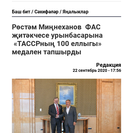
Баш бит
Сәхифәләр
Яңалыклар
Рөстәм Миңнеханов ФАС
җитәкчесе урынбасарына
«ТАССРның 100 еллыгы»
медален тапшырды
Редакция
22 сентябрь 2020 - 17:56