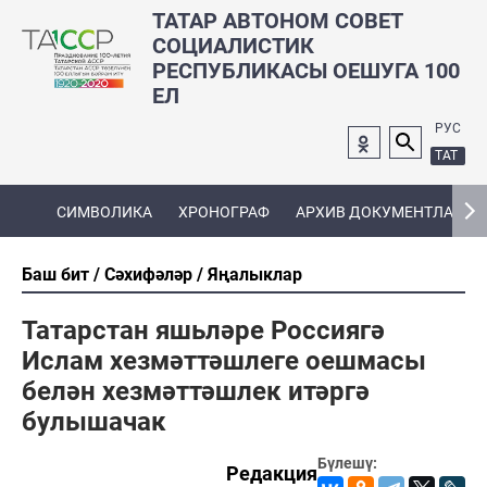
ТАТАР АВТОНОМ СОВЕТ
СОЦИАЛИСТИК
РЕСПУБЛИКАСЫ ОЕШУГА 100
ЕЛ
РУС
ТАТ
СИМВОЛИКА
ХРОНОГРАФ
АРХИВ ДОКУМЕНТЛАРЫ
Баш бит
Сәхифәләр
Яңалыклар
Татарстан яшьләре Россиягә
Ислам хезмәттәшлеге оешмасы
белән хезмәттәшлек итәргә
булышачак
Бүлешү:
Редакция