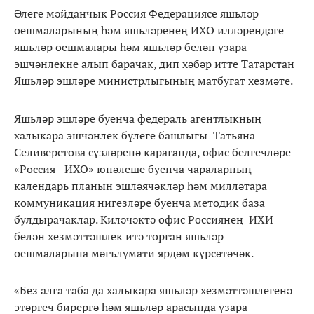
Әлеге мәйданчык Россия Федерациясе яшьләр
оешмаларының һәм яшьләренең ИХО илләрендәге
яшьләр оешмалары һәм яшьләр белән үзара
эшчәнлекне алып барачак, дип хәбәр итте Татарстан
Яшьләр эшләре министрлыгының матбугат хезмәте.
Яшьләр эшләре буенча федераль агентлыкның
халыкара эшчәнлек бүлеге башлыгы Татьяна
Селиверстова сүзләренә караганда, офис белгечләре
«Россия - ИХО» юнәлеше буенча чараларның
календарь планын эшләячәкләр һәм милләтара
коммуникация нигезләре буенча методик база
булдырачаклар. Киләчәктә офис Россиянең ИХИ
белән хезмәттәшлек итә торган яшьләр
оешмаларына мәгълүмати ярдәм күрсәтәчәк.
«Без алга таба да халыкара яшьләр хезмәттәшлегенә
этәргеч бирергә һәм яшьләр арасында үзара