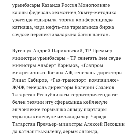
урынбасары Казанда Россия Монополиягә
каршы федераль хезмәтнең Укыту-методика
үзәгендә уздырыла торган конференциядә
катнаша, чара нефть-газ тармагында биржа
сәүдәсе перспективаларына багышланган.
Бүген үк Андрей Цариковский, ТР Премьер-
министры урынбасары – ТР сәнәгать һәм сәүдә
министры Альберт Кәримов, «Газпром
межрегионгаз Казан» АҖ генераль директоры
Ринат Сабиров, «Газ-транспорт компаниясе»
ҖЧҖ генераль директоры Валерий Сазанов
Татарстан Республикасы территориясендә газ
белән тәэмин итү сферасында көйләнүле
эшчәнлекне тормышка ашыру шартлары
турында килешүне имзаладылар. Чарада
Татарстан Премьер-министры Алексей Песошин
да катнашты.Килешү, аерым алганда,