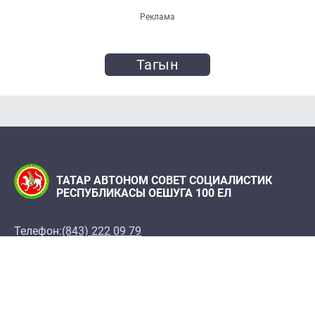
Реклама
Тагын
ТАТАР АВТОНОМ СОВЕТ СОЦИАЛИСТИК
РЕСПУБЛИКАСЫ ОЕШУГА 100 ЕЛ
Телефон:
(843) 222 09 79
«Татарстан» журналы редакциясе
Редакция адресы: 420066, Казан ш., Декабристлар
ур., 2
100let.tassr@mail.ru
Татарстан Республикасы Фәннәр академиясе