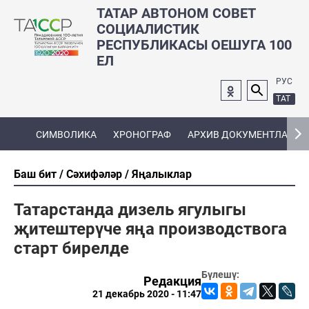
ТАТАР АВТОНОМ СОВЕТ
СОЦИАЛИСТИК
РЕСПУБЛИКАСЫ ОЕШУГА 100
ЕЛ
РУС
ТАТ
СИМВОЛИКА
ХРОНОГРАФ
АРХИВ ДОКУМЕНТЛАРЫ
Баш бит
Сәхифәләр
Яңалыклар
Татарстанда дизель ягулыгы
җитештерүче яңа производствога
старт бирелде
Бүлешү:
Редакция
21 декабрь 2020 - 11:47