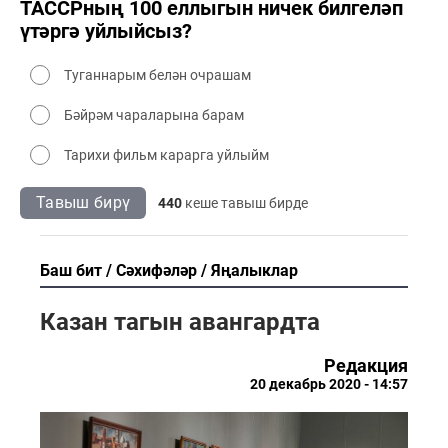
ТАССРның 100 еллыгын ничек билгеләп
үтәргә уйлыйсыз?
Туганнарым белән очрашам
Бәйрәм чараларына барам
Тарихи фильм карарга уйлыйм
Тавыш бирү
440
кеше тавыш бирде
Баш бит
Сәхифәләр
Яңалыклар
Казан тагын авангардта
Редакция
20 декабрь 2020 - 14:57