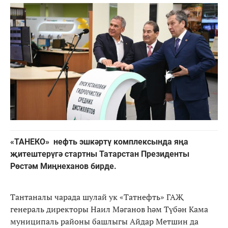
«ТАНЕКО» нефть эшкәртү комплексында яңа
җитештерүгә стартны Татарстан Президенты
Рөстәм Миңнеханов бирде.
Тантаналы чарада шулай ук «Татнефть» ГАҖ
генераль директоры Наил Мәганов һәм Түбән Кама
муниципаль районы башлыгы Айдар Метшин да