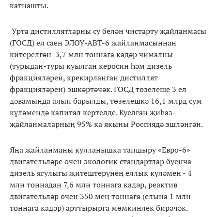
катнашты.
Урта дистиллятларны су белән чистарту җайланмасы
(ГОСД) ел саен ЭЛОУ-АВТ-6 җайланмасыннан
китерелгән 3,7 млн тоннага кадәр чималны
(турыдан-туры куылган керосин һәм дизель
фракцияләрен, крекирланган дистиллят
фракцияләрен) эшкәртәчәк. ГОСД төзелеше 3 ел
дәвамында алып барылды, төзелешкә 16,1 млрд сум
күләмендә капитал кертелде. Куелган җиһаз-
җайланмаларның 95% ка якыны Россиядә эшләнгән.
Яңа җайланманы кулланышка тапшыру «Евро-6»
двигательләре өчен экологик стандартлар буенча
дизель ягулыгы җитештерүнең еллык күләмен - 4
млн тоннадан 7,6 млн тоннага кадәр, реактив
двигательләр өчен 350 мең тоннага (елына 1 млн
тоннага кадәр) арттырырга мөмкинлек бирәчәк.