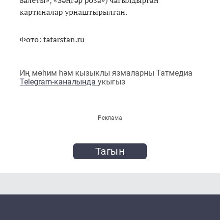
валеты», «Зәңгәр роза») чагылдырган
картиналар урнаштырылган.
Фото: tatarstan.ru
Иң мөһим һәм кызыклы язмаларны Татмедиа
Telegram-каналында
укыгыз
Реклама
Тагын