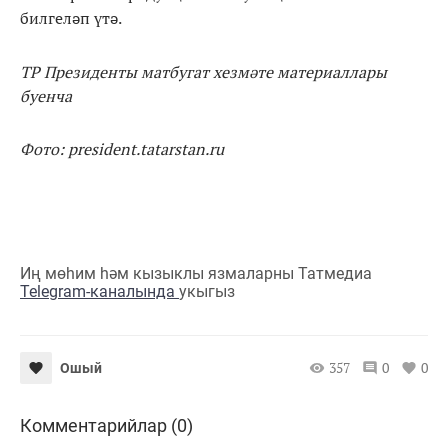
билгеләп үтә.
ТР Президенты матбугат хезмәте материаллары
буенча
Фото: president.tatarstan.ru
Иң мөһим һәм кызыклы язмаларны Татмедиа
Telegram-каналында
укыгыз
357
0
0
Ошый
Комментарийлар (0)