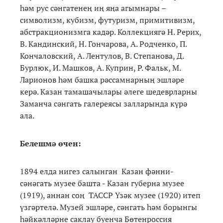
һәм рус сәнгатенең иң яңа агымнары –
символизм, кубизм, футуризм, примитивизм,
абстракционизмга кадәр. Коллекциягә Н. Рерих,
В. Кандинский, Н. Гончарова, А. Родченко, П.
Кончаловский, А. Лентулов, В. Степанова, Д.
Бурлюк, И. Машков, А. Куприн, Р. Фальк, М.
Ларионов һәм башка рәссамнарның эшләре
керә. Казан тамашачылары әлеге шедеврларны
Заманча сәнгать галереясы залларында күрә
ала.
Б
елешмә
өчен
:
1894 елда нигез салынган Казан фәнни-
сәнәгать музее башта - Казан губерна музее
(1919), аннан соң ТАССР Үзәк музее (1920) итеп
үзгәртелә. Музей эшләре, сәнгать һәм борынгы
һәйкәлләрне саклау буенча Бөтенроссия