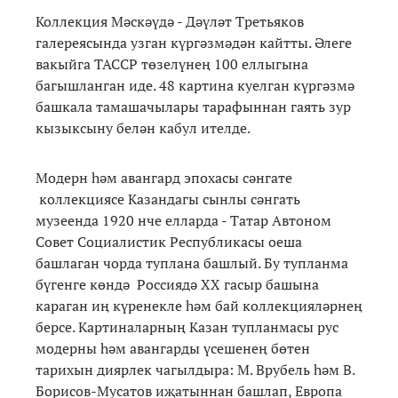
Коллекция Мәскәүдә - Дәүләт Третьяков
галереясында узган күргәзмәдән кайтты. Әлеге
вакыйга ТАССР төзелүнең 100 еллыгына
багышланган иде. 48 картина куелган күргәзмә
башкала тамашачылары тарафыннан гаять зур
кызыксыну белән кабул ителде.
Модерн һәм авангард эпохасы сәнгате
коллекциясе Казандагы сынлы сәнгать
музеенда 1920 нче елларда - Татар Автоном
Совет Социалистик Республикасы оеша
башлаган чорда туплана башлый. Бу тупланма
бүгенге көндә Россиядә ХХ гасыр башына
караган иң күренекле һәм бай коллекцияләрнең
берсе. Картиналарның Казан тупланмасы рус
модерны һәм авангарды үсешенең бөтен
тарихын диярлек чагылдыра: М. Врубель һәм В.
Борисов-Мусатов иҗатыннан башлап, Европа