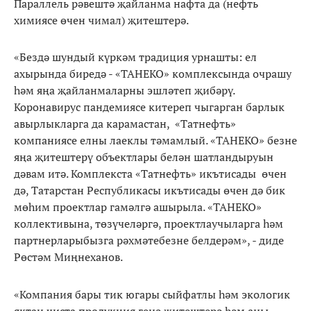
Параллель рәвештә җайланма нафта да (нефть
химиясе өчен чимал) җитештерә.
«Бездә шундый күркәм традиция урнашты: ел
ахырында биредә - «ТАНЕКО» комплексында очрашу
һәм яңа җайланмаларны эшләтеп җибәрү.
Коронавирус пандемиясе китереп чыгарган барлык
авырлыкларга да карамастан, «Татнефть»
компаниясе елны лаеклы тәмамлый. «ТАНЕКО» безне
яңа җитештерү объектлары белән шатландыруын
дәвам итә. Комплекста «Татнефть» икътисады өчен
дә, Татарстан Республикасы икътисады өчен дә бик
мөһим проектлар гамәлгә ашырыла. «ТАНЕКО»
коллективына, төзүчеләргә, проектлаучыларга һәм
партнерларыбызга рәхмәтебезне белдерәм», - диде
Рөстәм Миңнеханов.
«Компания бары тик югары сыйфатлы һәм экологик
яктан чиста продукция генә җитештерә һәм аны