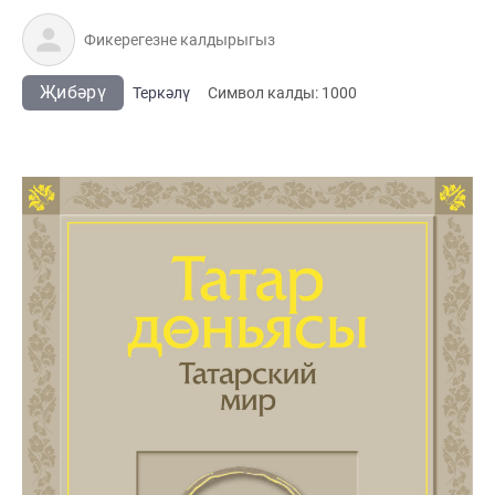
Җибәрү
Теркәлү
Cимвол калды:
1000