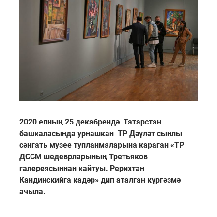
2020 елның 25 декабрендә Татарстан
башкаласында урнашкан ТР Дәүләт сынлы
сәнгать музее тупланмаларына караган «ТР
ДССМ шедеврларының Третьяков
галереясыннан кайтуы. Рерихтан
Кандинскийга кадәр» дип аталган күргәзмә
ачыла.