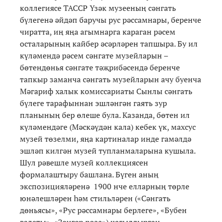
коллегиясе ТАССР Үзәк музееның сәнгать
бүлегенә әйдәп баручы рус рәссамнары, беренче
чиратта, иң яңа агымнарга караган рәсем
осталарының кайбер әсәрләрен тапшыра. Бу ил
күләмендә рәсем сәнгате музейларын –
бөтендөнья сәнгате тәҗрибәсендә беренче
тапкыр заманча сәнгать музейларын ачу буенча
Мәгариф халык комиссариаты Сынлы сәнгать
бүлеге тарафыннан эшләнгән гаять зур
планының бер өлеше була. Казанда, бөтен ил
күләмендәге (Мәскәүдән кала) кебек үк, махсус
музей төзелми, яңа картиналар инде гамәлдә
эшләп килгән музей тупланмаларына кушыла.
Шул рәвешле музей коллекциясен
формалаштыру башлана. Бүген аның
экспозицияләренә 1900 нче елларның төрле
юнәлешләрен һәм стильләрен («Сәнгать
дөньясы», «Рус рәссамнары берлеге», «Бубен