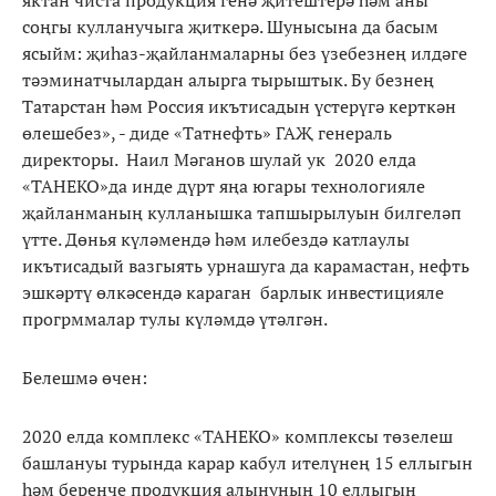
соңгы кулланучыга җиткерә. Шунысына да басым
ясыйм: җиһаз-җайланмаларны без үзебезнең илдәге
тәэминатчылардан алырга тырыштык. Бу безнең
Татарстан һәм Россия икътисадын үстерүгә керткән
өлешебез», - диде «Татнефть» ГАҖ генераль
директоры. Наил Мәганов шулай ук 2020 елда
«ТАНЕКО»да инде дүрт яңа югары технологияле
җайланманың кулланышка тапшырылуын билгеләп
үтте. Дөнья күләмендә һәм илебездә катлаулы
икътисадый вазгыять урнашуга да карамастан, нефть
эшкәртү өлкәсендә караган барлык инвестицияле
прогрммалар тулы күләмдә үтәлгән.
Белешмә өчен:
2020 елда комплекс «ТАНЕКО» комплексы төзелеш
башлануы турында карар кабул ителүнең 15 еллыгын
һәм беренче продукция алынуның 10 еллыгын