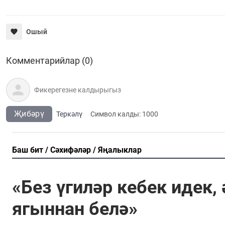
Ошый
Комментарийлар (0)
Җибәрү
Теркәлү
Cимвол калды:
1000
Баш бит
Сәхифәләр
Яңалыклар
«Без үгиләр кебек идек,
ягыннан белә»