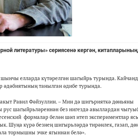
рной литературы» сериясенә кергән, китапларыны
мышынчы елларда күтәрелгән шагыйрь турында. Кайчан
атар әдәбиятының танылган әдибе турында.
вакыт Равил Фәйзуллин. – Мин дә шигърияткә дөньяны
рус шагыйрьләреннән без нигездә авыллардан чыгуы
есенский формалар белән шәп итеп экспериментлар ясы
ык. Шуңа күрә безнең шигырьләрдә тирәнлек, газап, дө
 бала тормышны эчке ягыннан белә».