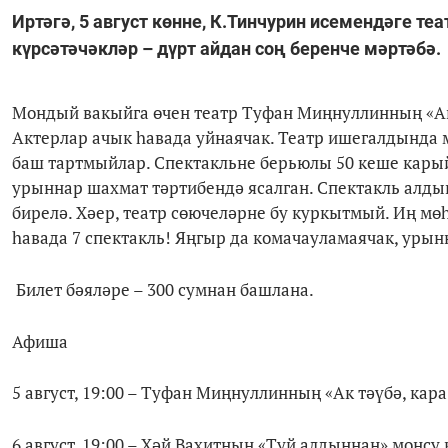
Иртәгә, 5 август көнне, К.Тинчурин исемендәге 
күрсәтәчәкләр – дүрт айдан соң беренче мәртәбә.
Мондый вакыйга өчен театр Туфан Миңнуллинның «Ак 
Актерлар ачык һавада уйнаячак. Театр ишегалдында м
баш тартмыйлар. Спектакльне берьюлы 50 кеше карый
урыннар шахмат тәртибендә ясалган. Спектакль алды
бирелә. Хәер, театр сөючеләрне бу куркытмый. Иң мөһ
һавада 7 спектакль! Яңгыр да комачауламаячак, урынн
Билет бәяләре – 300 сумнан башлана.
Афиша
5 август, 19:00 – Туфан Миңнуллинның «Ак тәүбә, кар
6 август, 19:00 – Хәй Вахитның «Туй алдыннан» моңсу