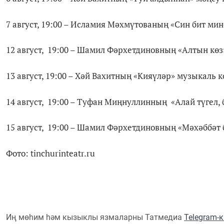
7 август, 19:00 – Исламия Мәхмүтованың «Син бит м
12 август, 19:00 – Шамил Фәрхетдиновның «Алтын көз
13 август, 19:00 – Хәй Вахитның «Кияүләр» музыкаль 
14 август, 19:00 – Туфан Миңнуллинның «Алай түгел, 
15 август, 19:00 – Шамил Фәрхетдиновның «Мәхәббәт
Фото: tinchurinteatr.ru
Иң мөһим һәм кызыклы язмаларны Татмедиа
Telegram-