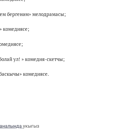
инем бергенәм» мелодрамасы;
» комедиясе;
комедиясе;
болай ул! » комедия-скетчы;
 баскычы» комедиясе.
каналында
укыгыз