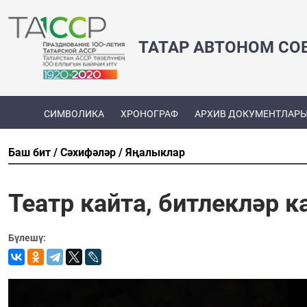
ТАТАР АВТОНОМ СО
СИМВОЛИКА
ХРОНОГРАФ
АРХИВ ДОКУМЕНТЛАР
Баш бит
Сәхифәләр
Яңалыклар
Театр кайта, битлекләр 
Бүлешү: