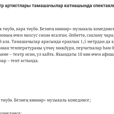
театр артистлары тамашачылар катнашында спектакл
тәүбә, кара тәүбә. Безнең көннәр» музыкаль комедиясе
оның өчен махсус сәхнә ясалган. Әлбәттә, саклану чар
 ала. Тамашачылар арасында ераклык 1,5 метрдан да к
ннан температураны үлчәү мәҗбүри, перчаткалар һәм 
име – театр исән, ул кайта. Якындагы 10 көн өчен афиш
ар – тент астында.
а тәүбә. Безнең көннәр» музыкаль комедиясе;
 комедиясе;