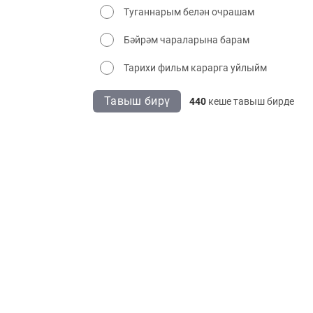
Туганнарым белән очрашам
Бәйрәм чараларына барам
Тарихи фильм карарга уйлыйм
Тавыш бирү
440
кеше тавыш бирде