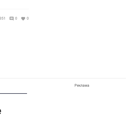
351
0
0
Реклама
е