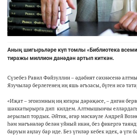
Аның шигырьләре күп томлы «Библиотека всеми
тиражы миллион данәдән артып киткән.
Сүзебез Равил Фәйзуллин – әдәбият сәхнәсенә алт
Язучылар берлегенең иң яшь әгъзасы, бүген исә т
«Иҗат – эгоизмның иң югары дәрәҗәсе, – дигән бер
шаккатырырга дип килдем. Алтмышынчы еллардагы 
аерылып тордык. Әйтик, әгәр мәскәүле Андрей Возн
һәм мәгънәләр белән уйный икән, без фикергә таянд
баруын аңлау бар иде. Без үгиләр кебек идек, ә үги