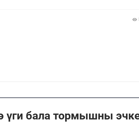
 ә үги бала тормышны эчк