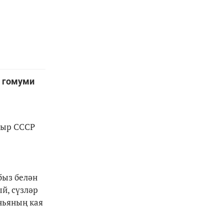
ң гомуми
дыр СССР
быз белән
й, сүзләр
ньяның кая