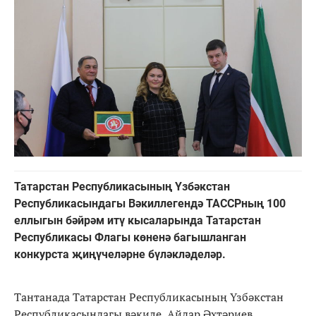
Татарстан Республикасының Үзбәкстан
Республикасындагы Вәкиллегендә ТАССРның 100
еллыгын бәйрәм итү кысаларында Татарстан
Республикасы Флагы көненә багышланган
конкурста җиңүчеләрне бүләкләделәр.
Тантанада Татарстан Республикасының Үзбәкстан
Республикасындагы вәкиле Айдар Әхтәриев,