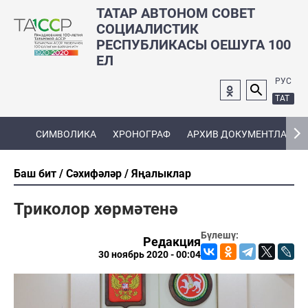
ТАТАР АВТОНОМ СОВЕТ
СОЦИАЛИСТИК
РЕСПУБЛИКАСЫ ОЕШУГА 100
ЕЛ
РУС
ТАТ
СИМВОЛИКА
ХРОНОГРАФ
АРХИВ ДОКУМЕНТЛАРЫ
Баш бит
Сәхифәләр
Яңалыклар
Триколор хөрмәтенә
Бүлешү:
Редакция
30 ноябрь 2020 - 00:04