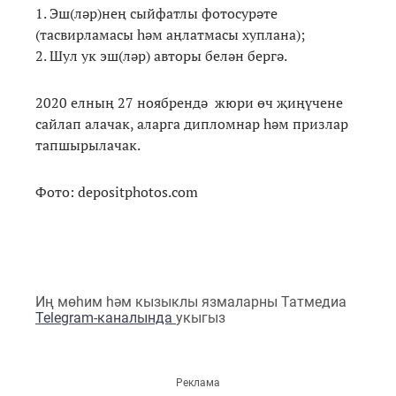
1. Эш(ләр)нең сыйфатлы фотосурәте
(тасвирламасы һәм аңлатмасы хуплана);
2. Шул ук эш(ләр) авторы белән бергә.
2020 елның 27 ноябрендә жюри өч җиңүчене
сайлап алачак, аларга дипломнар һәм призлар
тапшырылачак.
Фото: depositphotos.com
Иң мөһим һәм кызыклы язмаларны Татмедиа
Telegram-каналында
укыгыз
Реклама