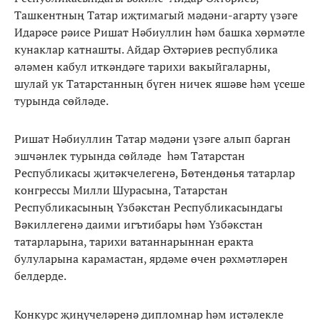
Ташкентның Татар иҗтимагый мәдәни-агарту үзәге
Идарәсе рәисе Ришат Нәбиуллин һәм башка хөрмәтле
кунаклар катнашты. Айдар Әхтәриев республика
әләмен кабул иткәндәге тарихи вакыйгаларны,
шулай ук Татарстанның бүген ничек яшәве һәм үсеше
турында сөйләде.
Ришат Нәбиуллин Татар мәдәни үзәге алып барган
эшчәнлек турында сөйләде һәм Татарстан
Республикасы җитәкчелегенә, Бөтендөнья татарлар
конгрессы Милли Шурасына, Татарстан
Республикасының Үзбәкстан Республикасындагы
Вәкиллегенә даими игътибары һәм Үзбәкстан
татарларына, тарихи ватаннарыннан еракта
булуларына карамастан, ярдәме өчен рәхмәтләрен
белдерде.
Конкурс җиңүчеләренә дипломнар һәм истәлекле