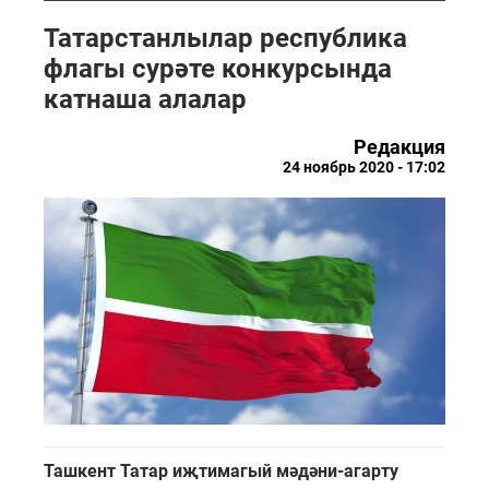
Татарстанлылар республика
флагы сурәте конкурсында
катнаша алалар
Редакция
24 ноябрь 2020 - 17:02
Ташкент Татар иҗтимагый мәдәни-агарту