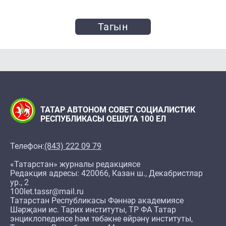
Тагын
ТАТАР АВТОНОМ СОВЕТ СОЦИАЛИСТИК
РЕСПУБЛИКАСЫ ОЕШУГА 100 ЕЛ
Телефон:
(843) 222 09 79
«Татарстан» журналы редакциясе
Редакция адресы: 420066, Казан ш., Декабристлар
ур., 2
100let.tassr@mail.ru
Татарстан Республикасы Фәннәр академиясе
Шәрҗани ис. Тарих институты, ТР ФА Татар
энциклопедиясе һәм төбәкне өйрәнү институты,