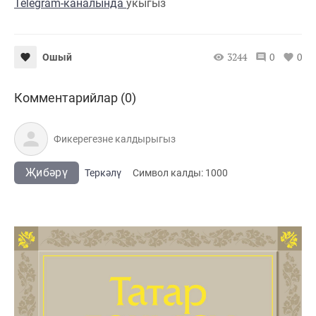
Telegram-каналында
укыгыз
3244
0
0
Ошый
Комментарийлар (0)
Җибәрү
Теркәлү
Cимвол калды:
1000