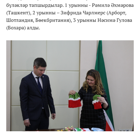
бүләкләр тапшырдылар. 1 урынны - Рәмилә Әхмәрова
(Ташкент), 2 урынны – Зифрида Чарлмерс (Арборт,
Шотландия, Бөекбритания), 3 урынны Нәсимә Гулова
(Бохара) алды.