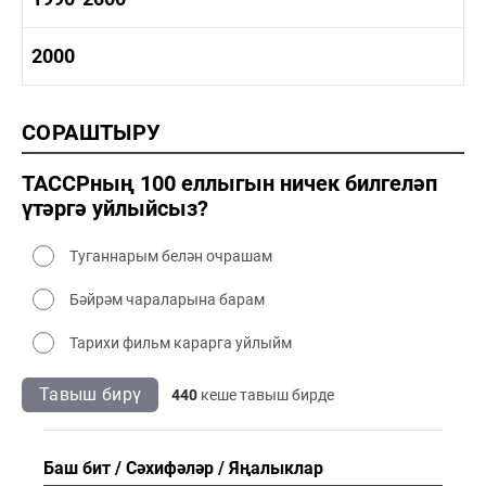
1980-1990 сәнәгать
1980-1990 мәдәният
1990-2000 тарих
2000
1990-2000 сәнәгать
1990-2000 мәдәният
2000 тарих
СОРАШТЫРУ
2000 сәнәгать
2000 мәдәният
ТАССРның 100 еллыгын ничек билгеләп
үтәргә уйлыйсыз?
Туганнарым белән очрашам
Бәйрәм чараларына барам
Тарихи фильм карарга уйлыйм
Тавыш бирү
440
кеше тавыш бирде
Баш бит
Сәхифәләр
Яңалыклар