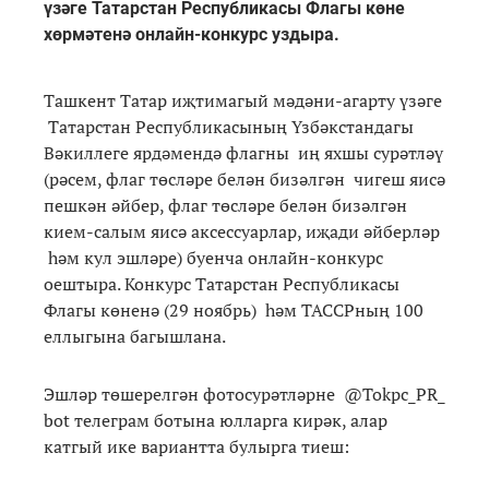
үзәге Татарстан Республикасы Флагы көне
хөрмәтенә онлайн-конкурс уздыра.
Ташкент Татар иҗтимагый мәдәни-агарту үзәге
Татарстан Республикасының Үзбәкстандагы
Вәкиллеге ярдәмендә флагны иң яхшы сурәтләү
(рәсем, флаг төсләре белән бизәлгән чигеш яисә
пешкән әйбер, флаг төсләре белән бизәлгән
кием-салым яисә аксессуарлар, иҗади әйберләр
һәм кул эшләре) буенча онлайн-конкурс
оештыра. Конкурс Татарстан Республикасы
Флагы көненә (29 ноябрь) һәм ТАССРның 100
еллыгына багышлана.
Эшләр төшерелгән фотосурәтләрне @Tokpc_PR_
bot телеграм ботына юлларга кирәк, алар
катгый ике вариантта булырга тиеш: