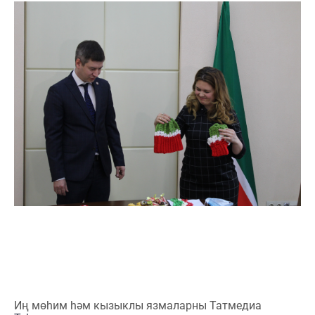
Иң мөһим һәм кызыклы язмаларны Татмедиа