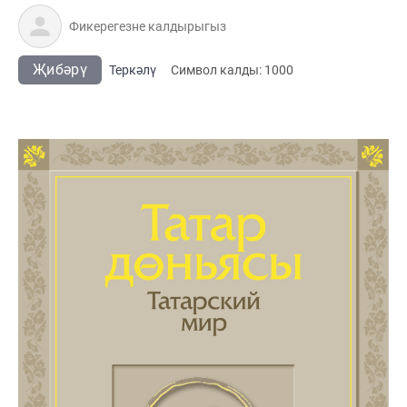
Җибәрү
Теркәлү
Cимвол калды:
1000