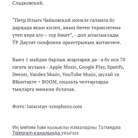
Сладковский.
“Петр Ильич Чайковский исемле галәмгә бу
дәрҗәдә якын килеп, аның бөтен тирәнлегенә
үтеп керә алу – зур бәхет”, - дип ассызыклады
ТР Дәүләт симфоник оркестрының җитәкчесе.
Быел 1 майдан барлык әсәрләрне дә - ә бу исә 70
сәгать музыка - Apple Music, Google Play, Spotify,
Deezer, Yandex Music, YouTube Music, шулай ук
ВКонтакте + ВООМ, социаль челтәрләрдә
тыңларга мөмкин булачак.
Фото: tatarstan-symphony.com
Иң мөһим һәм кызыклы язмаларны Татмедиа
Telegram-каналында
укыгыз