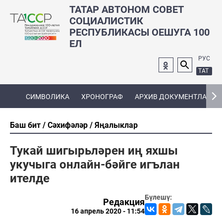
ТАТАР АВТОНОМ СОВЕТ
СОЦИАЛИСТИК
РЕСПУБЛИКАСЫ ОЕШУГА 100
ЕЛ
РУС
ТАТ
СИМВОЛИКА
ХРОНОГРАФ
АРХИВ ДОКУМЕНТЛАРЫ
Баш бит
Сәхифәләр
Яңалыклар
Тукай шигырьләрен иң яхшы
укучыга онлайн-бәйге игълан
ителде
Бүлешү:
Редакция
16 апрель 2020 - 11:54