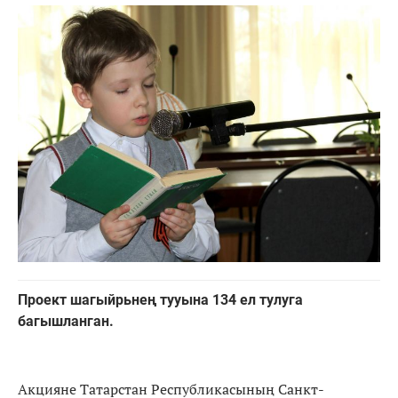
Проект шагыйрьнең тууына 134 ел тулуга
багышланган.
Акцияне Татарстан Республикасының Санкт-