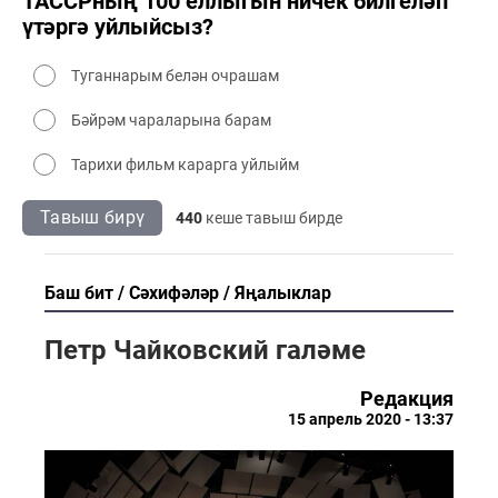
ТАССРның 100 еллыгын ничек билгеләп
үтәргә уйлыйсыз?
Туганнарым белән очрашам
Бәйрәм чараларына барам
Тарихи фильм карарга уйлыйм
Тавыш бирү
440
кеше тавыш бирде
Баш бит
Сәхифәләр
Яңалыклар
Петр Чайковский галәме
Редакция
15 апрель 2020 - 13:37