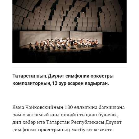
Татарстанның Дәүләт симфоник оркестры
композиторның 13 зур әсәрен яздырган.
Язма Чайковскийның 180 еллыгына багышлана
һәм озакламый аны онлайн тыңлап булачак,
дип хәбәр итә Татарстан Республикасы Дәүләт
симфоник оркестрының матбугат хезмәте.