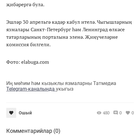
җибәрергә була.
Эшләр 30 апрельгә кадәр кабул ителә. Чыгышларның
язмалары Санкт-Петербург һәм Ленинград өлкәсе
татарларының порталына эленә. Җиңүчеләрне
комиссия билгели.
Фото: elabuga.com
Иң мөһим һәм кызыклы язмаларны Татмедиа
Telegram-каналында
укыгыз
480
0
0
Ошый
Комментарийлар (0)