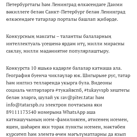
Петербургтагы һәм Ленинград өлкәсендәге Даими
вәкиллеге белән Санкт-Петербург белән Ленинград
өлкәсендәге татарлар порталы башлап җибәрде.
Конкурсның максаты – талантлы балаларның
интеллектуаль үсешенә ярдәм итү, милли мирасны
саклау, милли мәдәниятне популярлаштыру.
Конкурста 10 яшькә кадәрле балалар катнаша ала.
География буенча чикләүләр юк. Шигырьне рус, татар
һәм инглиз телләрендә укырга була. Видеоны
социаль челтәрләргә #тукайвспб, #tukayvspb хештегы
белән эләргә, шулай ук rav@piter.tatar һәм
info@tatarspb.ru электрон почтасына яки
89111173540 номерына WhatsApp аша
катнашучының исем-фамилиясен, әтисенең исемен,
яшен, шәһәрен яки торак пункты исемен, мәктәбен
күрсәтеп һәм элемтә өчен мәгълүматларны да язып