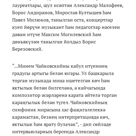
лауреатлары, шул исәптән Александр Малофеев,
Борис Андиранов, Мирослав Култышев һәм
Павел Милюков, танылган оста, концертлар
куеп йөрүче музыкант һәм педагоглар нәселен
дәвам итүче Максим Могилевский һәм
дөньякүләм танылган йолдыз Борис
Березовский.
“...Минем Чайковскийны кабул итүемнең
градусы артыгы белән югары. Ул башкарыла
торган музыкада миңа ишетелгән көч һәм
яктылык белән билгеләнә, ә кайчагында
композитор әсәрләренә карата әйтелә торган
караңгылык белән түгел. Чайковскийның
симфоник мирасына хас фаҗигалелеккә
карамастан, безнең интерпретациядә көч,
яктылык һәм ярату булачак”, - дип сөйләде
интервьюларның берсендә Александр