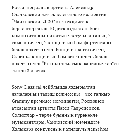
Россиянең халык артисты Александр
Сладковский җитәкчелегендәге коллектив
“Чайковский-2020” коллекциясенә
берләштерелгән 10 диск яздырган. Бөек
композиторның иҗатын яратучылар аның 7
симфониясен, 3 концертын һәм фортепиано
белән оркестр өчен Концерт фантазиясен,
Скрипка концертын һәм виолончель белән
оркестр өчен “Рококо темасына вариацияләр”ен
тыңлый алачак.
Sony Classical лейблында яздырылган
язмаларның тавыш режиссеры – ике тапкыр
Grammy премиясе номинанты, Россиянең
атказанган артисты Павел Лаврененков.
Солистлар – төрле буынның күренекле
музыкантлары, Чайковский исемендәге
Халыкара конкурсның катнашучылары һәм