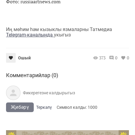
Фото: russiaartnews.com
Иң мөһим һәм кызыклы язмаларны Татмедиа
Telegram-каналында
укыгыз
373
0
0
Ошый
Комментарийлар (0)
Җибәрү
Теркәлү
Cимвол калды:
1000