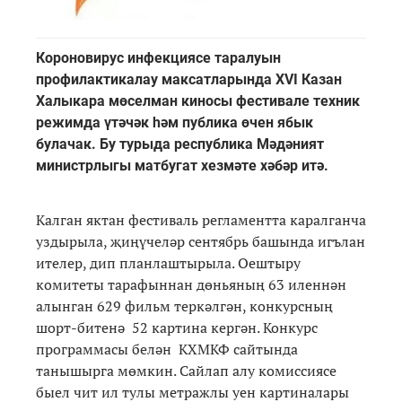
Короновирус инфекциясе таралуын
профилактикалау максатларында XVI Казан
Халыкара мөселман киносы фестивале техник
режимда үтәчәк һәм публика өчен ябык
булачак. Бу турыда республика Мәдәният
министрлыгы матбугат хезмәте хәбәр итә.
Калган яктан фестиваль регламентта каралганча
уздырыла, җиңүчеләр сентябрь башында игълан
ителер, дип планлаштырыла. Оештыру
комитеты тарафыннан дөньяның 63 иленнән
алынган 629 фильм теркәлгән, конкурсның
шорт-битенә 52 картина кергән. Конкурс
программасы белән КХМКФ сайтында
танышырга мөмкин. Сайлап алу комиссиясе
быел чит ил тулы метражлы уен картиналары