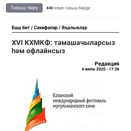
Тавыш бирү
440
кеше тавыш бирде
Баш бит
Сәхифәләр
Яңалыклар
XVI КХМКФ: тамашачыларсыз
һәм офлайнсыз
Редакция
6 июль 2020 - 17:36