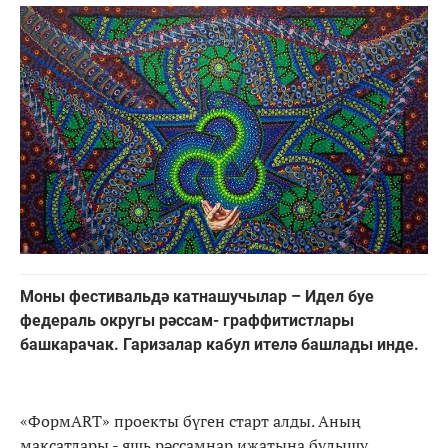
Моны фестивальдә катнашучылар – Идел буе
федераль округы рәссам- граффитистлары
башкарачак. Гаризалар кабул ителә башлады инде.
«ФормАRТ» проекты бүген старт алды. Аның
максатлары - яшь рәссамнар иҗатына булышу,