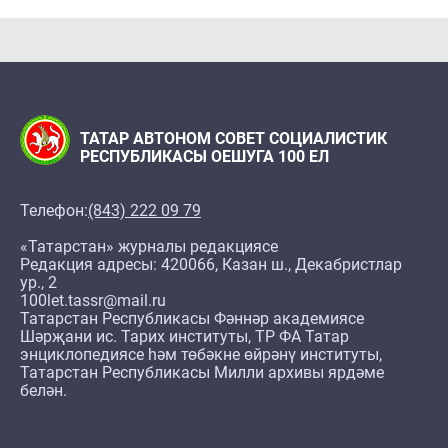
ТАТАР АВТОНОМ СОВЕТ СОЦИАЛИСТИК
РЕСПУБЛИКАСЫ ОЕШУГА 100 ЕЛ
Телефон:
(843) 222 09 79
«Татарстан» журналы редакциясе
Редакция адресы: 420066, Казан ш., Декабристлар
ур., 2
100let.tassr@mail.ru
Татарстан Республикасы Фәннәр академиясе
Шәрҗани ис. Тарих институты, ТР ФА Татар
энциклопедиясе һәм төбәкне өйрәнү институты,
Татарстан Республикасы Милли архивы ярдәме
белән.