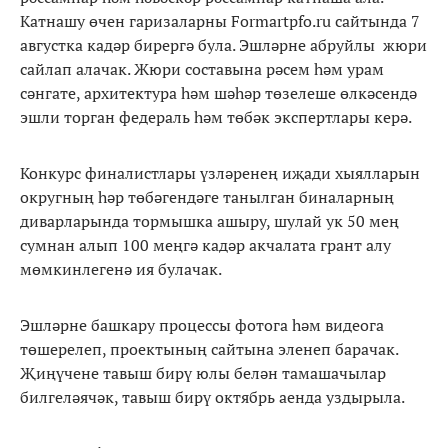
Катнашу өчен гаризаларны Formartpfo.ru сайтында 7
августка кадәр бирергә була. Эшләрне абруйлы жюри
сайлап алачак. Жюри составына рәсем һәм урам
сәнгате, архитектура һәм шәһәр төзелеше өлкәсендә
эшли торган федераль һәм төбәк экспертлары керә.
Конкурс финалистлары үзләренең иҗади хыялларын
округның һәр төбәгендәге танылган биналарның
диварларында тормышка ашыру, шулай ук 50 мең
сумнан алып 100 меңгә кадәр акчалата грант алу
мөмкинлегенә ия булачак.
Эшләрне башкару процессы фотога һәм видеога
төшерелеп, проектының сайтына эленеп барачак.
Җиңүчене тавыш бирү юлы белән тамашачылар
билгеләячәк, тавыш бирү октябрь аенда уздырыла.