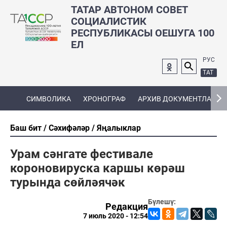
ТАТАР АВТОНОМ СОВЕТ
СОЦИАЛИСТИК
РЕСПУБЛИКАСЫ ОЕШУГА 100
ЕЛ
РУС
ТАТ
СИМВОЛИКА
ХРОНОГРАФ
АРХИВ ДОКУМЕНТЛАРЫ
Баш бит
Сәхифәләр
Яңалыклар
Урам сәнгате фестивале
короновируска каршы көрәш
турында сөйләячәк
Бүлешү:
Редакция
7 июль 2020 - 12:54