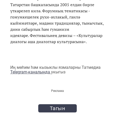
Татарстан башкаласында 2005 елдан бирле
үткәрелеп килә. Форумның тематикасы -
гомумкешелек рухи-әхлакый, гаилә
кыйммәтләре, мәдәни традицияләр, тынычлык,
дини сабырлык һәм гуманизм
идеяләре. Фестивальнең девизы – «Культуралар
диалогы аша диалоглар культурасына».
Иң мөһим һәм кызыклы язмаларны Татмедиа
Telegram-каналында
укыгыз
Реклама
Тагын