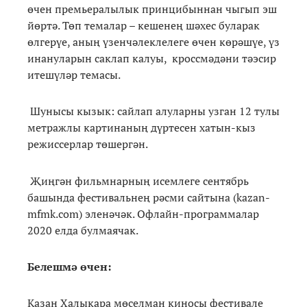
өчен премьералылык принцибыннан чыгып эш
йөртә. Төп темалар – кешенең шәхес буларак
өлгерүе, аның үзенчәлеклелеге өчен көрәшүе, үз
инануларын саклап калуы, кроссмәдәни тәэсир
итешүләр темасы.
Шунысы кызык: сайлап алуларны узган 12 тулы
метражлы картинаның дүртесен хатын-кыз
режиссерлар төшергән.
Җиңгән фильмнарның исемлеге сентябрь
башында фестивальнең рәсми сайтына (kazan-
mfmk.com) эленәчәк. Офлайн-программалар
2020 елда булмаячак.
Белешмә өчен:
Казан Халыкара мөселман киносы фестивале