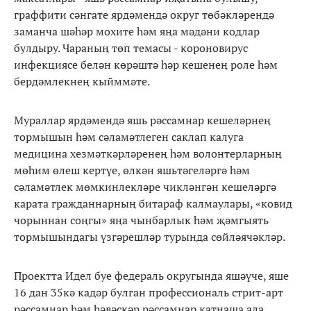
граффити сәнгате ярдәмендә округ төбәкләрендә
заманча шәһәр мохите һәм яңа мәдәни кодлар
булдыру. Чараның төп темасы - короновирус
инфекциясе белән көрәштә һәр кешенең роле һәм
бердәмлекнең кыйммәте.
Мураллар ярдәмендә яшь рәссамнар кешеләрнең
тормышын һәм сәламәтлеген саклап калуга
медицина хезмәткәрләренең һәм волонтерларның
мөһим өлеш кертүе, өлкән яшьтәгеләргә һәм
сәламәтлек мөмкинлекләре чикләнгән кешеләргә
карата гражданнарның битараф калмаулары, «ковид
чорыннан соңгы» яңа чынбарлык һәм җәмгыять
тормышындагы үзгәрешләр турында сөйләячәкләр.
Проектта Идел буе федераль округында яшәүче, яше
16 дан 35кә кадәр булган профессиональ стрит-арт
рәссамнар һәм һәвәскәр рәссамнар катнаша ала.