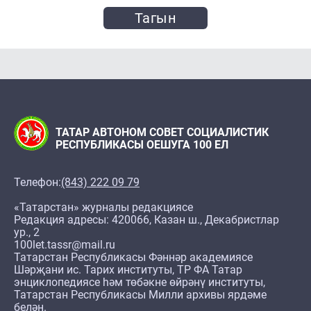
Тагын
ТАТАР АВТОНОМ СОВЕТ СОЦИАЛИСТИК
РЕСПУБЛИКАСЫ ОЕШУГА 100 ЕЛ
Телефон:
(843) 222 09 79
«Татарстан» журналы редакциясе
Редакция адресы: 420066, Казан ш., Декабристлар
ур., 2
100let.tassr@mail.ru
Татарстан Республикасы Фәннәр академиясе
Шәрҗани ис. Тарих институты, ТР ФА Татар
энциклопедиясе һәм төбәкне өйрәнү институты,
Татарстан Республикасы Милли архивы ярдәме
белән.