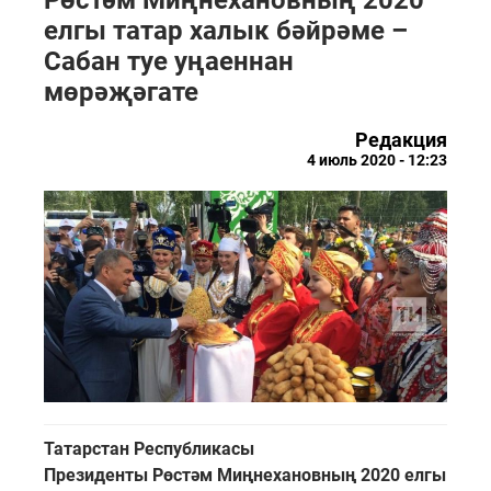
елгы татар халык бәйрәме –
Сабан туе уңаеннан
мөрәҗәгате
Редакция
4 июль 2020 - 12:23
Татарстан Республикасы
Президенты Рөстәм Миңнехановның 2020 елгы