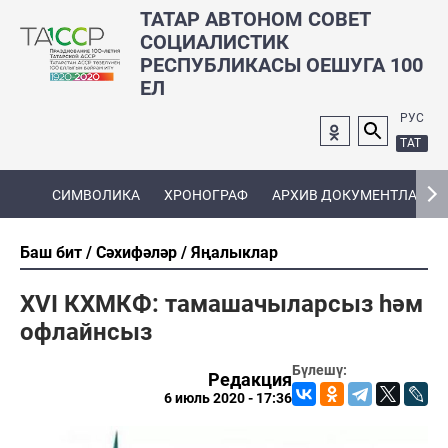
ТАТАР АВТОНОМ СОВЕТ
СОЦИАЛИСТИК
РЕСПУБЛИКАСЫ ОЕШУГА 100
ЕЛ
РУС
ТАТ
СИМВОЛИКА
ХРОНОГРАФ
АРХИВ ДОКУМЕНТЛАРЫ
Баш бит
Сәхифәләр
Яңалыклар
XVI КХМКФ: тамашачыларсыз һәм
офлайнсыз
Бүлешү:
Редакция
6 июль 2020 - 17:36