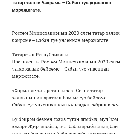
татар халык бәйрәме – Сабан туе уңаеннан
мөрәҗәгате.
Рөстәм Миңнехановның 2020 елгы татар халык
бәйрәме – Сабан туе уңаеннан мөрәҗәгате
Татарстан Республикасы
Президенты Рөстәм Миңнехановның 2020 елгы
татар халык бәйрәме – Сабан туе уңаеннан
мөрәҗәгате.
«Хөрмәтле татарстанлылар! Сезне татар
халкының иң яраткан һәм матур бәйрәме –
Сабан туе уңаеннан чын күңелдән тәбрик итәм!
Бу бәйрәм безнең газиз туган ягыбыз, мул һәм
юмарт Җир-анабыз, ата-бабаларыбызның бай
мирасы белән рухи бәйләнешебез күрсәткече