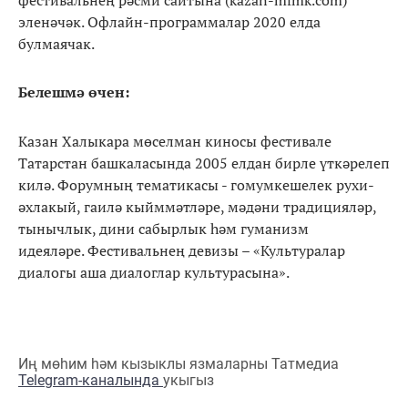
фестивальнең рәсми сайтына (kazan-mfmk.com)
эленәчәк. Офлайн-программалар 2020 елда
булмаячак.
Белешмә өчен:
Казан Халыкара мөселман киносы фестивале
Татарстан башкаласында 2005 елдан бирле үткәрелеп
килә. Форумның тематикасы - гомумкешелек рухи-
әхлакый, гаилә кыйммәтләре, мәдәни традицияләр,
тынычлык, дини сабырлык һәм гуманизм
идеяләре. Фестивальнең девизы – «Культуралар
диалогы аша диалоглар культурасына».
Иң мөһим һәм кызыклы язмаларны Татмедиа
Telegram-каналында
укыгыз