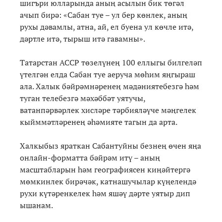
шигъри юлларында аның асылын бик төгәл
ачып бирә: «Сабан туе – ул бер көнлек, аның
рухы дәвамлы, атна, ай, ел буена ул көчле итә,
дәртле итә, тырыш итә гавамны».
Татарстан АССР төзелүнең 100 еллыгы билгеләп
үтелгән елда Сабан туе аеруча мөһим яңгыраш
ала. Халык бәйрәмнәренең мәдәниятебезгә һәм
туган телебезгә мәхәббәт уятучы,
ватанпәрвәрлек хисләре тәрбияләүче мәңгелек
кыйммәтләренең әһәмияте тагын да арта.
Халкыбыз яраткан Сабантуйны безнең өчен яңа
онлайн-форматта бәйрәм итү – аның
масштабларын һәм географиясен киңәйтергә
мөмкинлек бирәчәк, катнашучылар күңелендә
рухи күтәренкелек һәм яшәү дәрте уятыр дип
ышанам.