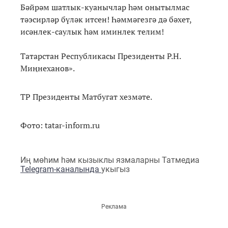
Бәйрәм шатлык-куанычлар һәм онытылмас
тәэсирләр бүләк итсен! Һәммәгезгә дә бәхет,
исәнлек-саулык һәм иминлек телим!
Татарстан Республикасы Президенты Р.Н.
Миңнеханов».
ТР Президенты Матбугат хезмәте.
Фото: tatar-inform.ru
Иң мөһим һәм кызыклы язмаларны Татмедиа
Telegram-каналында
укыгыз
Реклама