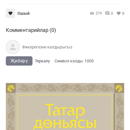
379
0
0
Ошый
Комментарийлар (0)
Җибәрү
Теркәлү
Cимвол калды:
1000