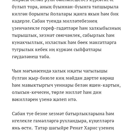
булып тора, аның буыннан-буынга тапшырыла
килгән борынгы йолалары җанга якын һәм бик
кадерле. Сабан туенда милләтебезнең
үзенчәлекле гореф-гадәтләре һәм халкыбызның
тырышлык, хезмәт сөючәнлек, сабырлык һәм
кунакчыллык, ихласлык һәм бөек максатларга
тугрылык кебек иң күркәм сыйфатлары
гәүдәләнеш таба.
Чын мәгънәсендә халык иҗаты чагылышы
булган җыр-биюле киң мәйдан дәртле көрәш
һәм мавыктыргыч уеннары белән яшен-картын,
олысын-кечесен, төрле милләт һәм дин
вәкилләрен үзенә җәлеп итә.
Сабан туе безне хезмәт батырлыкларына һәм
игелекле гамәлләргә рухландыра, күңелләргә
ямь өсти. Татар шагыйре Ренат Харис үзенең