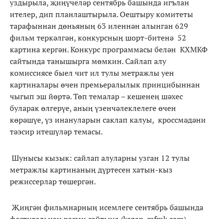
уздырыла, җиңүчеләр сентябрь башында игълан
ителер, дип планлаштырыла. Оештыру комитеты
тарафыннан дөньяның 63 иленнән алынган 629
фильм теркәлгән, конкурсның шорт-битенә 52
картина кергән. Конкурс программасы белән КХМКФ
сайтында танышырга мөмкин. Сайлап алу
комиссиясе быел чит ил тулы метражлы уен
картиналары өчен премьералылык принцибыннан
чыгып эш йөртә. Төп темалар – кешенең шәхес
буларак өлгерүе, аның үзенчәлеклелеге өчен
көрәшүе, үз инануларын саклап калуы, кроссмәдәни
тәэсир итешүләр темасы.
Шунысы кызык: сайлап алуларны узган 12 тулы
метражлы картинаның дүртесен хатын-кыз
режиссерлар төшергән.
Җиңгән фильмнарның исемлеге сентябрь башында