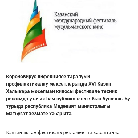
Короновирус инфекциясе таралуын
профилактикалау максатларында XVI Казан
Халыкара мөселман киносы фестивале техник
режимда үтәчәк һәм публика өчен ябык булачак. Бу
турыда республика Мәдәният министрлыгы
матбугат хезмәте хәбәр итә.
Калган яктан фестиваль регламентта каралганча