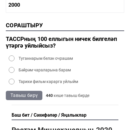
1990-2000 тарих
2000
1990-2000 сәнәгать
1990-2000 мәдәният
2000 тарих
СОРАШТЫРУ
2000 сәнәгать
2000 мәдәният
ТАССРның 100 еллыгын ничек билгеләп
үтәргә уйлыйсыз?
Туганнарым белән очрашам
Бәйрәм чараларына барам
Тарихи фильм карарга уйлыйм
Тавыш бирү
440
кеше тавыш бирде
Баш бит
Сәхифәләр
Яңалыклар
Рөстәм Миңнехановның 2020