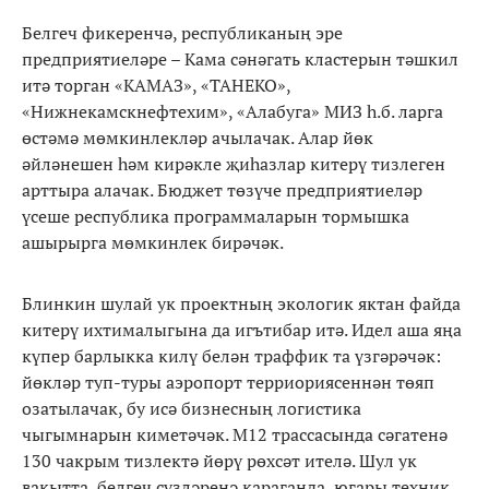
Белгеч фикеренчә, республиканың эре
предприятиеләре – Кама сәнәгать кластерын тәшкил
итә торган «КАМАЗ», «ТАНЕКО»,
«Нижнекамскнефтехим», «Алабуга» МИЗ һ.б. ларга
өстәмә мөмкинлекләр ачылачак. Алар йөк
әйләнешен һәм кирәкле җиһазлар китерү тизлеген
арттыра алачак. Бюджет төзүче предприятиеләр
үсеше республика программаларын тормышка
ашырырга мөмкинлек бирәчәк.
Блинкин шулай ук проектның экологик яктан файда
китерү ихтималыгына да игътибар итә. Идел аша яңа
күпер барлыкка килү белән траффик та үзгәрәчәк:
йөкләр туп-туры аэропорт терриориясеннән төяп
озатылачак, бу исә бизнесның логистика
чыгымнарын киметәчәк. М12 трассасында сәгатенә
130 чакрым тизлектә йөрү рөхсәт ителә. Шул ук
вакытта, белгеч сүзләренә караганда, югары техник