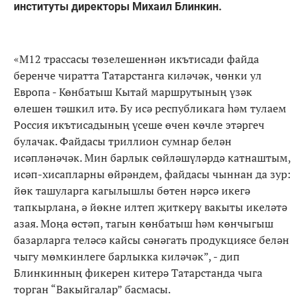
институты директоры Михаил Блинкин.
«М12 трассасы төзелешеннән икътисади файда
беренче чиратта Татарстанга киләчәк, чөнки ул
Европа - Көнбатыш Кытай маршрутының үзәк
өлешен тәшкил итә. Бу исә республикага һәм тулаем
Россия икътисадының үсеше өчен көчле этәргеч
булачак. Файдасы триллион сумнар белән
исәпләнәчәк. Мин барлык сөйләшүләрдә катнаштым,
исәп-хисапларны өйрәндем, файдасы чыннан да зур:
йөк ташуларга кагылышлы бөтен нәрсә икегә
тапкырлана, ә йөкне илтеп җиткерү вакыты икеләтә
азая. Моңа өстәп, тагын көнбатыш һәм көнчыгыш
базарларга теләсә кайсы сәнәгать продукциясе белән
чыгу мөмкинлеге барлыкка киләчәк”, - дип
Блинкинның фикерен китерә Татарстанда чыга
торган “Вакыйгалар” басмасы.