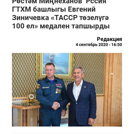
Рөстәм Миңнеханов Рссия
ГТХМ башлыгы Евгений
Зиничевка «ТАССР төзелүгә
100 ел» медален тапшырды
Редакция
4 сентябрь 2020 - 16:50