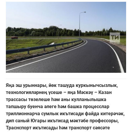
Яңа эш урыннары, йөк ташуда куркынычсызлык,
технологияләрнең үсеше – яңа Мәскәү – Казан
трассасы төзелеше һәм аны кулланылышка
тапшыру буенча әлеге һәм башка процесслар
триллионнарча сумлык икътисади файда китерәчәк,
дип саный Югары икътисад мәктәбе профессоры,
Траснспорт икътисады һәм транспорт сәясәте