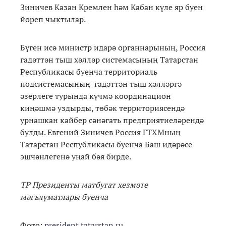
Зиничев Казан Кремлен һәм Кабан күле яр буен
йөреп чыктылар.
Бүген исә министр идарә органнарының, Россия
гадәттән тыш хәлләр системасының Татарстан
Республикасы буенча территориаль
подсистемасының гадәттән тыш хәлләргә
әзерлеге турында күчмә координацион
киңәшмә уздырды, төбәк территориясендә
урнашкан кайбер сәнәгать предприятиеләрендә
булды. Евгений Зиничев Россия ГТХМның
Татарстан Республикасы буенча Баш идәрәсе
эшчәнлегенә уңай бәя бирде.
ТР Президенты матбугат хезмәте
мәгълүматлары буенча
Фото:
president.tatarstan.ru