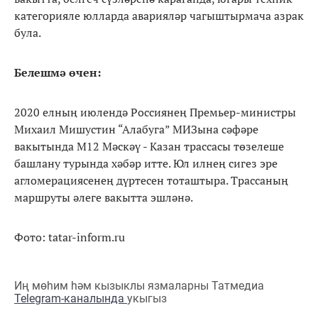
категорияле юлларда аварияләр чагыштырмача азрак
була.
Белешмә өчен:
2020 елның июлендә Россиянең Премьер-министры
Михаил Мишустин “Алабуга” МИЗына сәфәре
вакытында М12 Мәскәү - Казан трассасы төзелеше
башлану турында хәбәр итте. Юл илнең сигез эре
агломерациясенең дүртесен тоташтыра. Трассаның
маршруты әлеге вакытта эшләнә.
Фото: tatar-inform.ru
Иң мөһим һәм кызыклы язмаларны Татмедиа
Telegram-каналында
укыгыз