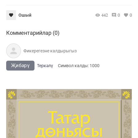
442
0
0
Ошый
Комментарийлар (0)
Җибәрү
Теркәлү
Cимвол калды:
1000