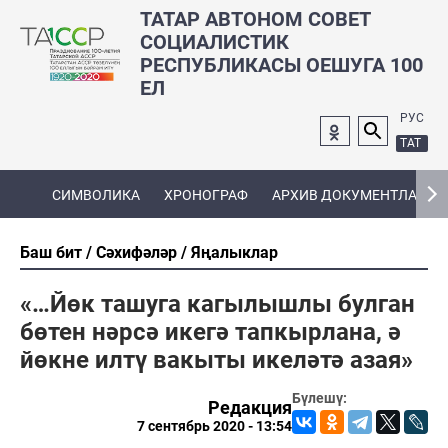
ТАТАР АВТОНОМ СОВЕТ
СОЦИАЛИСТИК
РЕСПУБЛИКАСЫ ОЕШУГА 100
ЕЛ
РУС
ТАТ
СИМВОЛИКА
ХРОНОГРАФ
АРХИВ ДОКУМЕНТЛАРЫ
Баш бит
Сәхифәләр
Яңалыклар
«…Йөк ташуга кагылышлы булган
бөтен нәрсә икегә тапкырлана, ә
йөкне илтү вакыты икеләтә азая»
Бүлешү:
Редакция
7 сентябрь 2020 - 13:54