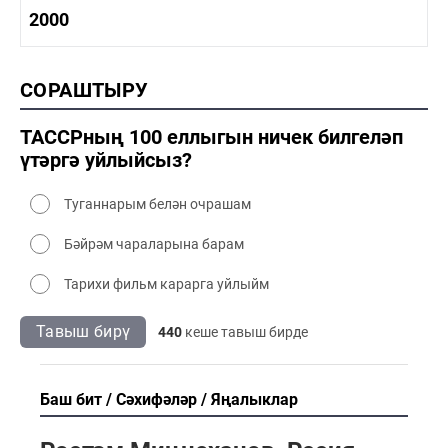
1980-1990 мәдәният
1990-2000 тарих
2000
1990-2000 сәнәгать
1990-2000 мәдәният
2000 тарих
СОРАШТЫРУ
2000 сәнәгать
2000 мәдәният
ТАССРның 100 еллыгын ничек билгеләп
үтәргә уйлыйсыз?
Туганнарым белән очрашам
Бәйрәм чараларына барам
Тарихи фильм карарга уйлыйм
Тавыш бирү
440
кеше тавыш бирде
Баш бит
Сәхифәләр
Яңалыклар