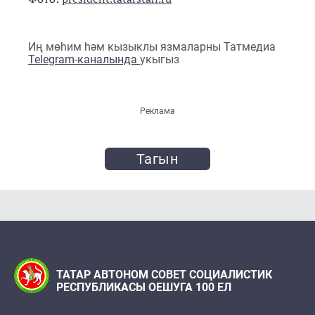
Иң мөһим һәм кызыклы язмаларны Татмедиа
Telegram-каналында
укыгыз
Реклама
Тагын
ТАТАР АВТОНОМ СОВЕТ СОЦИАЛИСТИК
РЕСПУБЛИКАСЫ ОЕШУГА 100 ЕЛ