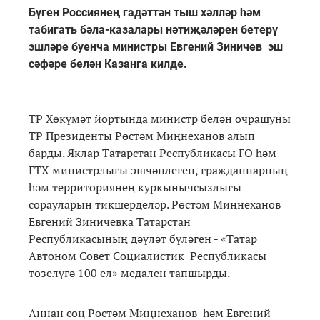
Бүген Россиянең гадәттән тыш хәлләр һәм
табигать бәла-казалары нәтиҗәләрен бетерү
эшләре буенча министры Евгений Зиничев эш
сәфәре белән Казанга килде.
ТР Хөкүмәт йортында министр белән очрашуны
ТР Президенты Рөстәм Миңнеханов алып
барды. Яклар Татарстан Республикасы ГО һәм
ГТХ министрлыгы эшчәнлеген, гражданнарның
һәм территориянең куркынычсызлыгы
сорауларын тикшерделәр. Рөстәм Миңнеханов
Евгений Зиничевка Татарстан
Республикасының дәүләт бүләген - «Татар
Автоном Совет Социалистик Республикасы
төзелүгә 100 ел» медален тапшырды.
Аннан соң Рөстәм Миңнеханов һәм Евгений