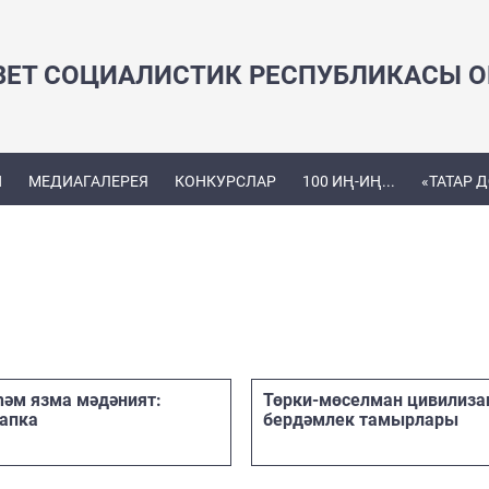
ВЕТ СОЦИАЛИСТИК РЕСПУБЛИКАСЫ ОЕ
Ы
МЕДИАГАЛЕРЕЯ
КОНКУРСЛАР
100 ИҢ-ИҢ...
«ТАТАР 
һәм язма мәдәният:
Төрки-мөселман цивилиза
тапка
бердәмлек тамырлары