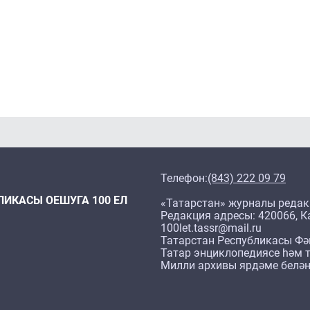
Телефон:
(843) 222 09 79
ЛИКАСЫ ОЕШУГА 100 ЕЛ
«Татарстан» журналы редак
Редакция адресы: 420066, Ка
100let.tassr@mail.ru
Татарстан Республикасы Фә
Татар энциклопедиясе һәм т
Милли архивы ярдәме белән