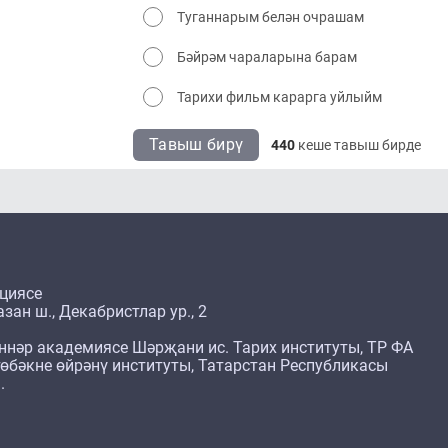
Туганнарым белән очрашам
Бәйрәм чараларына барам
Тарихи фильм карарга уйлыйм
Тавыш бирү
440
кеше тавыш бирде
циясе
зан ш., Декабристлар ур., 2
ннәр академиясе Шәрҗани ис. Тарих институты, ТР ФА
өбәкне өйрәнү институты, Татарстан Республикасы
.