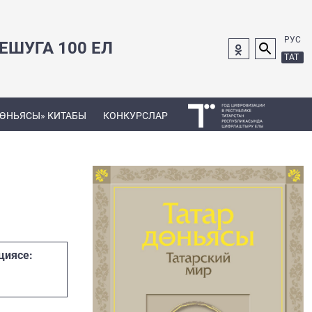
РУС
ШУГА 100 ЕЛ
ТАТ
ДӨНЬЯСЫ» КИТАБЫ
КОНКУРСЛАР
циясе: