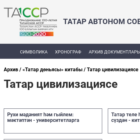
ТАТАР АВТОНОМ СО
СИМВОЛИКА
ХРОНОГРАФ
АРХИВ ДОКУМЕНТЛАР
Архив
«Татар дөньясы» китабы
Татар цивилизациясе
Татар цивилизациясе
Рухи мәдәният һәм гыйлем:
Татар теле 
мәктәптән - университетларга
сүздән - ки