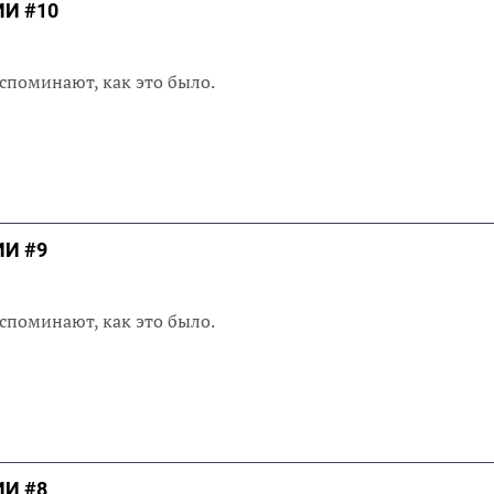
И #10
споминают, как это было.
И #9
споминают, как это было.
И #8