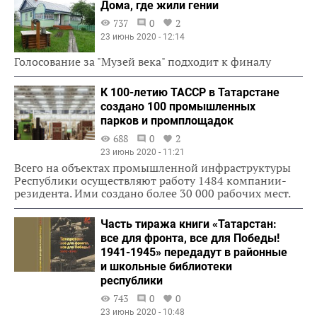
Дома, где жили гении
737
0
2
23 июнь 2020 - 12:14
Голосование за "Музей века" подходит к финалу
К 100-летию ТАССР в Татарстане
создано 100 промышленных
парков и промплощадок
688
0
2
23 июнь 2020 - 11:21
Всего на объектах промышленной инфраструктуры
Республики осуществляют работу 1484 компании-
резидента. Ими создано более 30 000 рабочих мест.
Часть тиража книги «Татарстан:
все для фронта, все для Победы!
1941-1945» передадут в районные
и школьные библиотеки
республики
743
0
0
23 июнь 2020 - 10:48