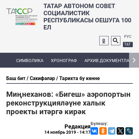
ТАТАР АВТОНОМ СОВЕТ
СОЦИАЛИСТИК
РЕСПУБЛИКАСЫ ОЕШУГА 100
ЕЛ
РУС
ТАТ
СИМВОЛИКА
ХРОНОГРАФ
АРХИВ ДОКУМЕНТЛАРЫ
Баш бит
Сәхифәләр
Тарихта бу көнне
Миңнеханов: «Бигеш» аэропортын
реконструкцияләүне халык
проекты итәргә кирәк
Бүлешү:
Редакция
14 ноябрь 2019 - 14:17