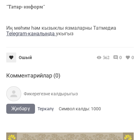
"Татар-информ"
Иң мөһим һәм кызыклы язмаларны Татмедиа
Telegram-каналында
укыгыз
362
0
0
Ошый
Комментарийлар (0)
Җибәрү
Теркәлү
Cимвол калды:
1000