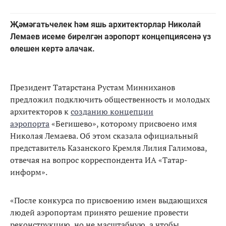
Җәмәгатьчелек һәм яшь архитекторлар Николай
Лемаев исеме бирелгән аэропорт концепциясенә үз
өлешен кертә алачак.
Президент Татарстана Рустам Минниханов
предложил подключить общественность и молодых
архитекторов к
созданию концепции
аэропорта
«Бегишево», которому присвоено имя
Николая Лемаева. Об этом сказала официальный
представитель Казанского Кремля Лилия Галимова,
отвечая на вопрос корреспондента ИА «Татар-
информ».
«После конкурса по присвоению имен выдающихся
людей аэропортам принято решение провести
реконструкцию, но не масштабную, а чтобы