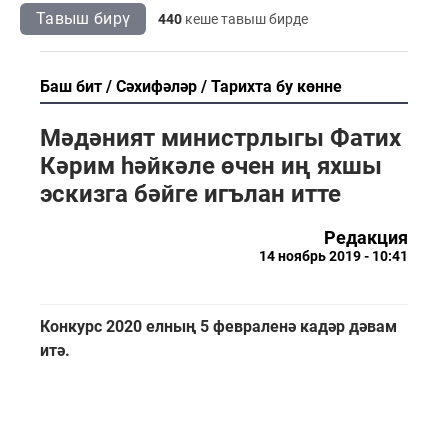
Тавыш бирү
440
кеше тавыш бирде
Баш бит
Сәхифәләр
Тарихта бу көнне
Мәдәният министрлыгы Фатих
Кәрим һәйкәле өчен иң яхшы
эскизга бәйге игълан итте
Редакция
14 ноябрь 2019 - 10:41
Конкурс 2020 елның 5 февраленә кадәр дәвам
итә.