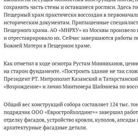
сохранить часть стены и оставшиеся росписи. Здесь г
Пещерный храм практически воссоздан в первоначал
историческим документам. Приглашенные специалист
Пещерного храма. АО «МНРХУ» из Москвы произвело 
и отреставрировало их. Сейчас завершаются работы п
Божией Матери в Пещерном храме.
Как отметил в ходе осмотра Рустам Минниханов, ценно
на старом фундаменте. «Построить здание не так слож
Президент РТ. Митрополит Казанский и Татарстански
«Возрождение» и лично Минтимера Шаймиева по восс
Общий вес конструкций собора составляет 124 тыс. тон
подрядчик ООО «Евростройхолдинг+» завершил работы
отделку фасадов, устройство кровли, куполов, апсиды
архитектурные фасадные детали.