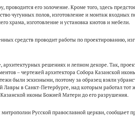
 проводится его золочение. Кроме того, здесь предсто
ство чугунных полов, изготовление и монтаж входных п
го храма, изготовление и установка киотов и мебели.
венных средств проводит работы по проектированию, из
е, архитектурных решениях и лепном декоре. Так, проек
ментов – чертежей архитектора Собора Казанской икон
ежи были эскизными, поэтому за образец взяли убранст
й Лавры в Санкт-Петербурге, над которым работал тот 
 Казанской иконы Божией Матери до его разрушения.
й митрополии Русской православной церкви, сообщает п