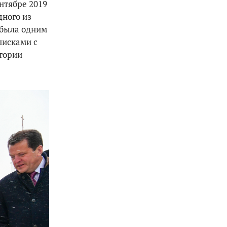
нтябре 2019
дного из
 была одним
писками с
стории