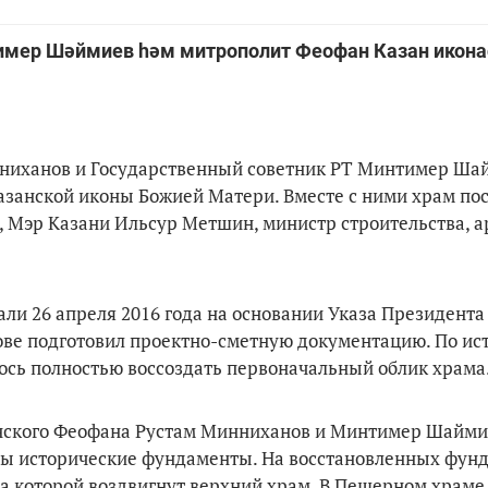
тимер Шәймиев һәм митрополит Феофан Казан икон
нниханов и Государственный советник РТ Минтимер Ша
азанской иконы Божией Матери. Вместе с ними храм по
, Мэр Казани Ильсур Метшин, министр строительства, 
ли 26 апреля 2016 года на основании Указа Президента
ове подготовил проектно-сметную документацию. По ис
ось полностью воссоздать первоначальный облик храма
анского Феофана Рустам Минниханов и Минтимер Шайми
ны исторические фундаменты. На восстановленных фун
а которой воздвигнут верхний храм. В Пещерном храме