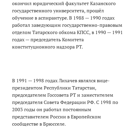
окончил юридический факультет Казанского
государственного университета, прошёл
обучение в аспирантуре. В 1988 — 1990 годах
работал заведующим государственно-правовым
отделом Татарского обкома КПСС, в 1990 — 1991
годах — председатель Комитета
конституционного надзора РТ.
В 1991 — 1998 годах Лихачев являлся вице-
президентом Республики Татарстан,
председателем Госсовета РТ и заместителем
председателя Совета Федерации РФ. С 1998 по
2003 годы он работал постоянным
представителем России в Европейском
сообществе в Брюсселе.