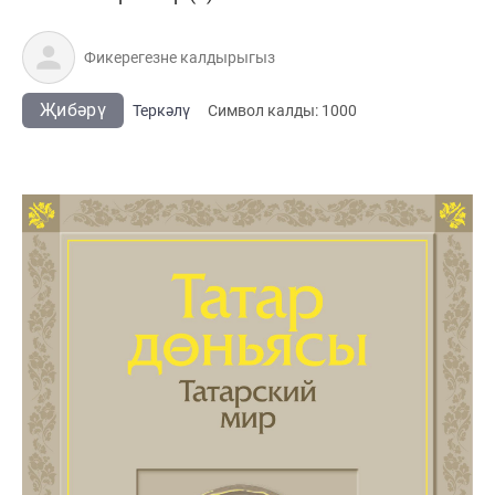
Җибәрү
Теркәлү
Cимвол калды:
1000