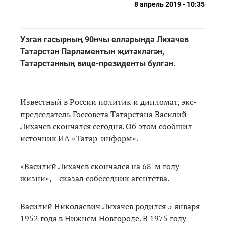
8 апрель 2019 - 10:35
Узган гасырның 90нчы елларында Лихачев
Татарстан Парламентын җитәкләгән,
Татарстанның вице-президенты булган.
Известный в России политик и дипломат, экс-
председатель Госсовета Татарстана Василий
Лихачев скончался сегодня. Об этом сообщил
источник ИА «Татар-информ».
«Василий Лихачев скончался на 68-м году
жизни», – сказал собеседник агентства.
Василий Николаевич Лихачев родился 5 января
1952 года в Нижнем Новгороде. В 1975 году