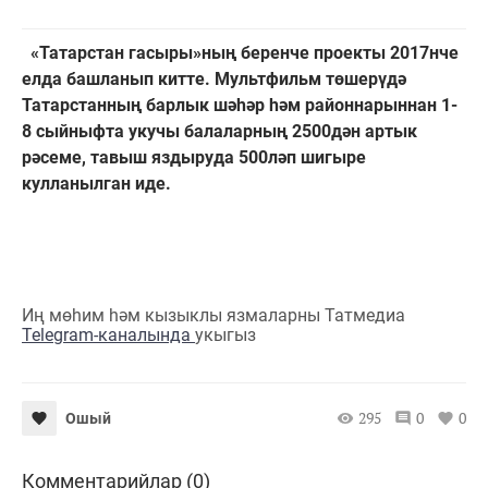
«Татарстан гасыры»ның беренче проекты 2017нче
елда башланып китте. Мультфильм төшерүдә
Татарстанның барлык шәһәр һәм районнарыннан 1-
8 сыйныфта укучы балаларның 2500дән артык
рәсеме, тавыш яздыруда 500ләп шигыре
кулланылган иде.
Иң мөһим һәм кызыклы язмаларны Татмедиа
Telegram-каналында
укыгыз
295
0
0
Ошый
Комментарийлар (0)