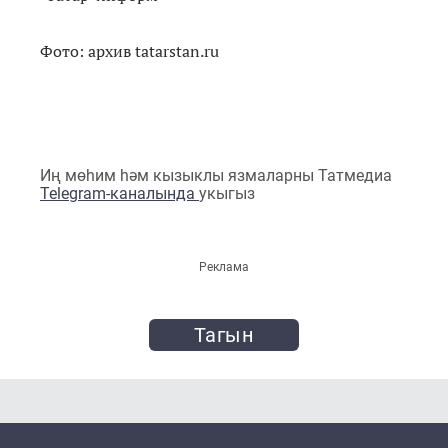
Фото: архив tatarstan.ru
Иң мөһим һәм кызыклы язмаларны Татмедиа
Telegram-каналында
укыгыз
Реклама
Тагын