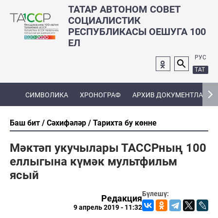
ТАТАР АВТОНОМ СОВЕТ
СОЦИАЛИСТИК
РЕСПУБЛИКАСЫ ОЕШУГА 100
ЕЛ
РУС
ТАТ
СИМВОЛИКА
ХРОНОГРАФ
АРХИВ ДОКУМЕНТЛАРЫ
Баш бит
Сәхифәләр
Тарихта бу көнне
Мәктәп укучылары ТАССРның 100
еллыгына күмәк мультфильм
ясый
Бүлешү:
Редакция
9 апрель 2019 - 11:32