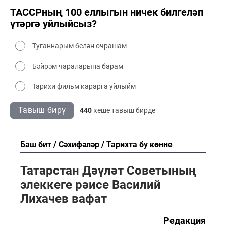
ТАССРның 100 еллыгын ничек билгеләп
үтәргә уйлыйсыз?
Туганнарым белән очрашам
Бәйрәм чараларына барам
Тарихи фильм карарга уйлыйм
Тавыш бирү
440
кеше тавыш бирде
Баш бит
Сәхифәләр
Тарихта бу көнне
Татарстан Дәүләт Советының
элеккеге рәисе Василий
Лихачев вафат
Редакция