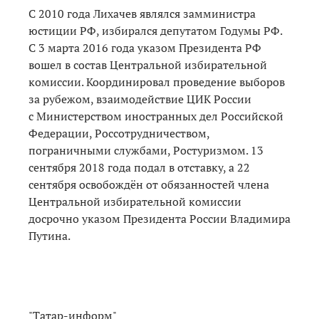
С 2010 года Лихачев являлся замминистра
юстиции РФ, избирался депутатом Годумы РФ.
С 3 марта 2016 года указом Президента РФ
вошел в состав Центральной избирательной
комиссии. Координировал проведение выборов
за рубежом, взаимодействие ЦИК России
с Министерством иностранных дел Российской
Федерации, Россотрудничеством,
пограничными службами, Ростуризмом. 13
сентября 2018 года подал в отставку, а 22
сентября освобождён от обязанностей члена
Центральной избирательной комиссии
досрочно указом Президента России Владимира
Путина.
"Татар-информ"