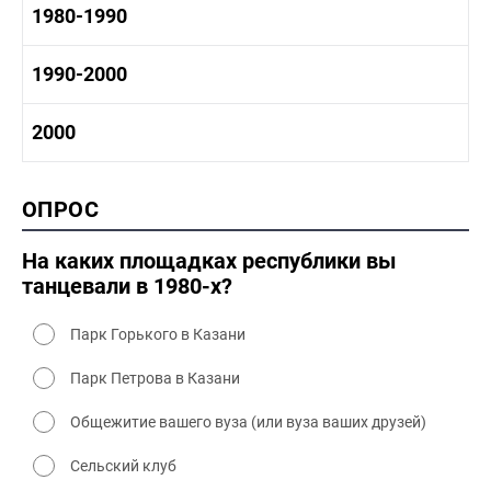
1970-1980 история
1980-1990
1960-1970 культура
1970-1980 промышленность
1970-1980 культура
1980 -1990 история
1990-2000
1970 - 1980 быт
1980-1990 промышленность
1980-1990 культура
1990-2000 история
2000
1980 - 1990 быт
1990-2000 промышленность
1990-2000 культура
2000 история
ОПРОС
2000 промышленность
2000 культура
На каких площадках республики вы
танцевали в 1980-х?
Парк Горького в Казани
Парк Петрова в Казани
Общежитие вашего вуза (или вуза ваших друзей)
Сельский клуб