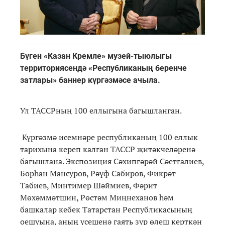
Бүген «Казан Кремле» музей-тыюлыгы
территориясендә «Республиканың беренче
затлары» баннер күргәзмәсе ачыла.
Ул ТАССРның 100 еллыгына багышланган.
Күргәзмә исемнәре республиканың 100 еллык
тарихына кереп калган ТАССР җитәкчеләренә
багышлана. Экспозиция Сәхипгәрәй Сәетгалиев,
Борһан Мансуров, Рәүф Сабиров, Фикрәт
Табиев, Минтимер Шәймиев, Фәрит
Мөхәммәтшин, Рөстәм Миңнеханов һәм
башкалар кебек Татарстан Республикасының
оешуына, аның үсешенә гаять зур өлеш керткән