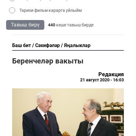
Тарихи фильм карарга уйлыйм
Тавыш бирү
440
кеше тавыш бирде
Баш бит
Сәхифәләр
Яңалыклар
Беренчеләр вакыты
Редакция
21 август 2020 - 16:03