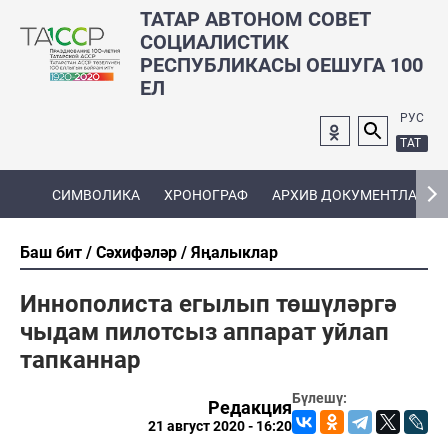
ТАТАР АВТОНОМ СОВЕТ
СОЦИАЛИСТИК
РЕСПУБЛИКАСЫ ОЕШУГА 100
ЕЛ
РУС
ТАТ
СИМВОЛИКА
ХРОНОГРАФ
АРХИВ ДОКУМЕНТЛАРЫ
Баш бит
Сәхифәләр
Яңалыклар
Иннополиста егылып төшүләргә
чыдам пилотсыз аппарат уйлап
тапканнар
Бүлешү:
Редакция
21 август 2020 - 16:20