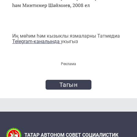
һәм Минтимер Шәймиев, 2008 ел
Иң мөһим һәм кызыклы язмаларны Татмедиа
Telegram-каналында
укыгыз
Реклама
Тагын
ТАТАР АВТОНОМ СОВЕТ СОЦИАЛИСТИК