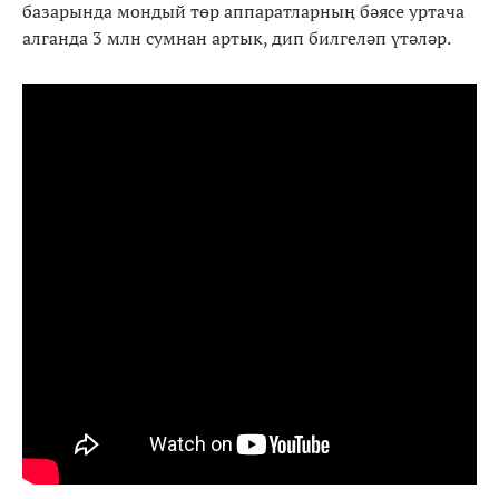
базарында мондый төр аппаратларның бәясе уртача
алганда 3 млн сумнан артык, дип билгеләп үтәләр.