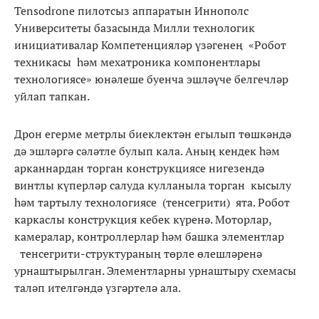
Tensodrone пилотсыз аппаратын Иннополс
Университеты базасында Милли технологик
инициативалар Компетенцияләр үзәгенең «Робот
техникасы һәм мехатроника компонентлары
технологиясе» юнәлеше буенча эшләүче белгечләр
уйлап тапкан.
Дрон егерме метрлы биеклектән егылып төшкәндә
дә эшләргә сәләтле булып кала. Аның кендек һәм
арканнардан торган конструкциясе нигезендә
винтлы күперләр салуда кулланыла торган кысылу
һәм тартылу технологиясе (тенсегрити) ята. Робот
каркаслы конструкция кебек күренә. Моторлар,
камералар, контроллерлар һәм башка элементлар
тенсегрити-структураның төрле өлешләренә
урнаштырылган. Элементларны урнаштыру схемасы
таләп ителгәндә үзгәртелә ала.