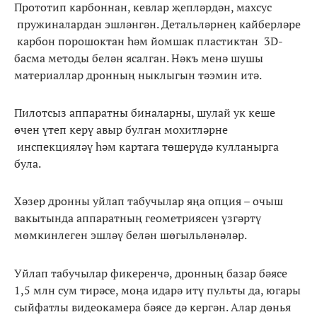
Прототип карбоннан, кевлар җепләрдән, махсус
пружиналардан эшләнгән. Детальләрнең кайберләре
карбон порошоктан һәм йомшак пластиктан 3D-
басма методы белән ясалган. Нәкъ менә шушы
материаллар дронның ныклыгын тәэмин итә.
Пилотсыз аппаратны биналарны, шулай ук кеше
өчен үтеп керү авыр булган мохитләрне
инспекцияләү һәм картага төшерүдә кулланырга
була.
Хәзер дронны уйлап табучылар яңа опция – очыш
вакытында аппаратның геометриясен үзгәртү
мөмкинлеген эшләү белән шөгыльләнәләр.
Уйлап табучылар фикеренчә, дронның базар бәясе
1,5 млн сум тирәсе, моңа идарә итү пульты да, югары
сыйфатлы видеокамера бәясе дә кергән. Алар дөнья