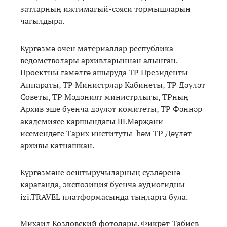
затларның иҗтимагый-сәяси тормышларын
чагылдыра.
Күргәзмә өчен материаллар республика
ведомстволары архивларыннан алынган.
Проектны гамәлгә ашыруда ТР Президенты
Аппараты, ТР Министрлар Кабинеты, ТР Дәүләт
Советы, ТР Мәдәният министрлыгы, ТРның
Архив эше буенча дәүләт комитеты, ТР Фәннәр
академиясе каршындагы Ш.Мәрҗани
исемендәге Тарих институты һәм ТР Дәүләт
архивы катнашкан.
Күргәзмәне оештыручыларның сүзләренә
караганда, экспозиция буенча аудиогидны
izi.TRAVEL платформасында тыңларга була.
Михаил Козловский фотолары. Фикрәт Табиев