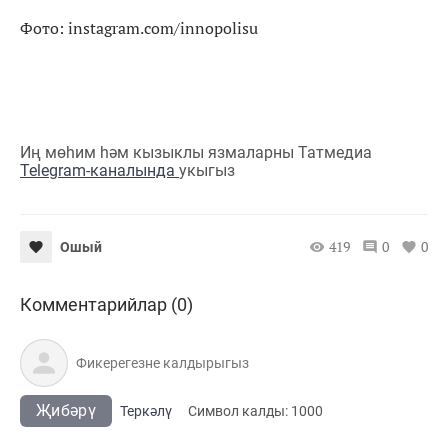
Фото: instagram.com/innopolisu
Иң мөһим һәм кызыклы язмаларны Татмедиа
Telegram-каналында
укыгыз
419
0
0
Ошый
Комментарийлар (0)
Җибәрү
Теркәлү
Cимвол калды:
1000