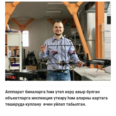
Апппарат биналарга һәм үтеп керү авыр булган
объектларга инспекция үткәрү һәм аларны картага
төшерүдә куллану өчен уйлап табылган.