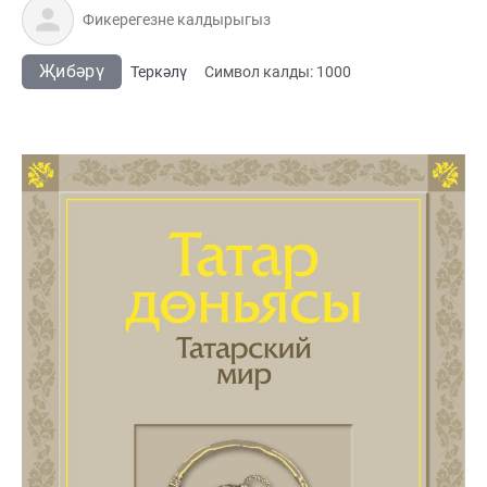
Җибәрү
Теркәлү
Cимвол калды:
1000