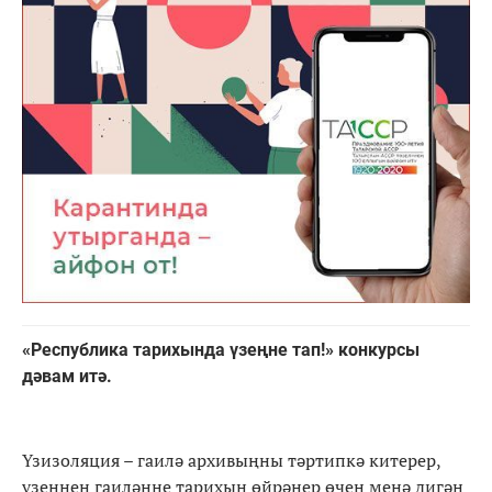
«Республика тарихында үзеңне тап!» конкурсы
дәвам итә.
Үзизоляция – гаилә архивыңны тәртипкә китерер,
үзеңнең гаиләңне тарихын өйрәнер өчен менә дигән