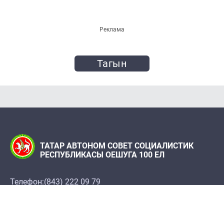
Реклама
Тагын
ТАТАР АВТОНОМ СОВЕТ СОЦИАЛИСТИК
РЕСПУБЛИКАСЫ ОЕШУГА 100 ЕЛ
Телефон:
(843) 222 09 79
«Татарстан» журналы редакциясе
Редакция адресы: 420066, Казан ш., Декабристлар
ур., 2