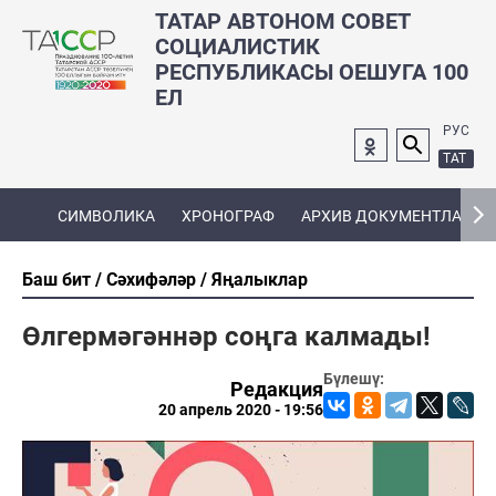
ТАТАР АВТОНОМ СОВЕТ
СОЦИАЛИСТИК
РЕСПУБЛИКАСЫ ОЕШУГА 100
ЕЛ
РУС
ТАТ
СИМВОЛИКА
ХРОНОГРАФ
АРХИВ ДОКУМЕНТЛАРЫ
Баш бит
Сәхифәләр
Яңалыклар
Өлгермәгәннәр соңга калмады!
Бүлешү:
Редакция
20 апрель 2020 - 19:56