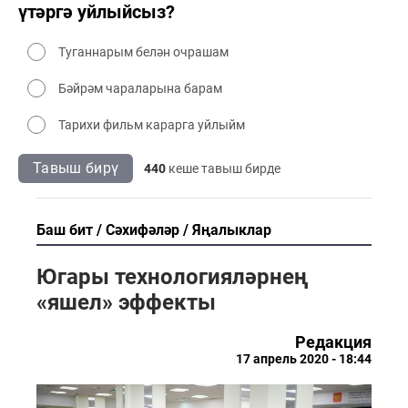
үтәргә уйлыйсыз?
Туганнарым белән очрашам
Бәйрәм чараларына барам
Тарихи фильм карарга уйлыйм
Тавыш бирү
440
кеше тавыш бирде
Баш бит
Сәхифәләр
Яңалыклар
Югары технологияләрнең
«яшел» эффекты
Редакция
17 апрель 2020 - 18:44