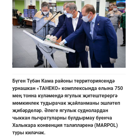
Бүген Түбән Кама районы территориясендә
урнашкан «ТАНЕКО» комплексында елына 750
мең тонна күләмендә ягулык җитештерергә
мөмкинлек тудырачак җайланманы эшләтеп
җибәрделәр. Әлеге ягулык суднолардан
чыккан пычратуларны булдырмау буенча
Халыкара конвенция таләпләренә (MARPOL)
туры киләчәк.