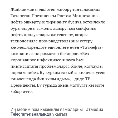
Җайланманы эшләтеп җибәрү тантанасында
Татарстан Президенты Рөстәм Миңнеханов
нефть эшкәртүне тирәнәйтү буенча өстенлекле
бурычларны гамәлгә ашыру һәм сыйфатлы
нефть продуктлары җитештерү, югары
технологияле производстволарны үстерү
юнәлешләрендәге эшчәнлеге өчен «Татнефть»
компаниясенә рәхмәтен белдерде. «Без
коронавирус инфекциясе янауга һәм
икътисадтагы проблемаларга бәйле, катлаулы
чорда яшибез. Бу күркәм вакыйга киләчәк үсеш
юнәлешендә бик яхшы адым», - диде ТР
Президенты. Бу турыда аның матбугат хезмәте
хәбәр итте.
Иң мөһим һәм кызыклы язмаларны Татмедиа
Telegram-каналында
укыгыз