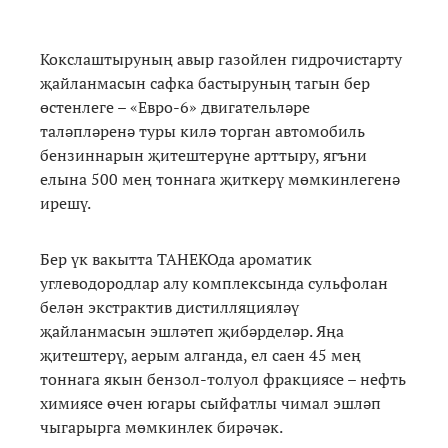
Кокслаштыруның авыр газойлен гидрочистарту
җайланмасын сафка бастыруның тагын бер
өстенлеге – «Евро-6» двигательләре
таләпләренә туры килә торган автомобиль
бензиннарын җитештерүне арттыру, ягъни
елына 500 мең тоннага җиткерү мөмкинлегенә
ирешү.
Бер үк вакытта ТАНЕКОда ароматик
углеводородлар алу комплексында сульфолан
белән экстрактив дистилляцияләү
җайланмасын эшләтеп җибәрделәр. Яңа
җитештерү, аерым алганда, ел саен 45 мең
тоннага якын бензол-толуол фракциясе – нефть
химиясе өчен югары сыйфатлы чимал эшләп
чыгарырга мөмкинлек бирәчәк.