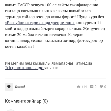
вакыт. ТАССР оешуга 100 ел сайты сәхифәләрендә
гаиләңә кагылышлы иң кызыклы вакыйгалар
турында сөйләр өчен дә яхшы форсат! Шуңа күрә без
«Республика тарихында үзеңне тап!»
конкурсын 14
майга кадәр озынайтырга карар кылдык. Җиңүченең
исеме 20 майда игълан ителәчәк. Кадерле
ватандашлар, сездән кызыклы хатлар, фотосурәтләр
көтеп калабыз!
Иң мөһим һәм кызыклы язмаларны Татмедиа
Telegram-каналында
укыгыз
414
0
0
Ошый
Комментарийлар (0)